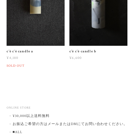
c’è c’è candle a
c’è c’è candle b
¥4,180
¥6,600
SOLD OUT
ONLINE STORE
¥30,000以上送料無料
お振込ご希望の方はメールまたはDMにてお問い合わせください。
■ALL