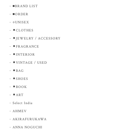
■BRAND LIST
■ORDER
○UNISEX
⚫︎CLOTHES
⚫︎JEWELRY / ACCESSORY
⚫︎FRAGRANCE
⚫︎INTERIOR
⚫︎VINTAGE / USED
⚫︎BAG
⚫︎SHOES
⚫︎BOOK
⚫︎ART
Select India
AHMEV
AKIRAFURUKAWA
ANNA NOGUCHI