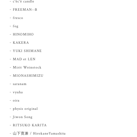
c'èc'è candle
FREEMAN--B
fresco
fog
HINOMIHO
KAKERA
YUKI SHIMANE
MAD et LEN
Mirit Weinstock
MIONASHIMIZU
saranam
vyuha
oira
physis original
Jiwon Song
RITSUKO KARITA
山下寛兼 / HirokaneYamashita