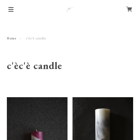
Home
c'èc'è candle
c'èc'è candle