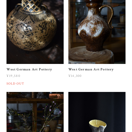
West German Art Pottery
West German Art Pottery
¥19,580
¥14,300
SOLD OUT