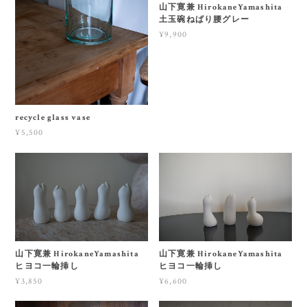
山下寛兼 HirokaneYamashita
土玉碗ねばり腰グレー
¥9,900
recycle glass vase
¥5,500
山下寛兼 HirokaneYamashita
山下寛兼 HirokaneYamashita
ヒヨコ一輪挿し
ヒヨコ一輪挿し
¥3,850
¥6,600