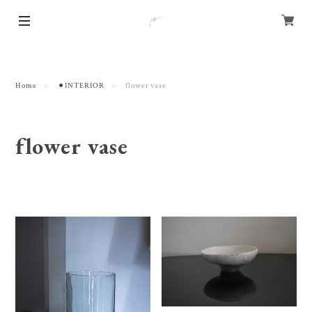
Home
⚫︎INTERIOR
flower vase
flower vase