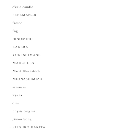
c'èc'è candle
FREEMAN--B
fresco
fog
HINOMIHO
KAKERA
YUKI SHIMANE
MAD et LEN
Mirit Weinstock
MIONASHIMIZU
saranam
vyuha
oira
physis original
Jiwon Song
RITSUKO KARITA