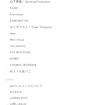
山下寛兼 / HirokaneYamashita
TADO
Fauvirame
KAMARO'AN
タニガワユメ / Yume Tanigawa
rūpa
Moe Iwata
vija jewelry
YUI MATSUDA
SOMO
COSMIC WONDER
みょうちあつこ
GUIDE
physis (ピュシス)について
JOURNAL
COMMUNITY
お問い合わせ