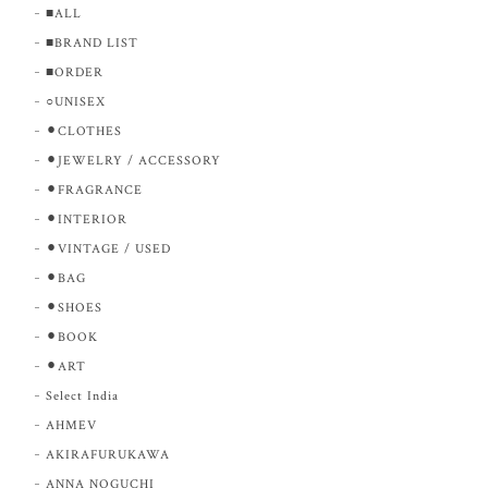
■ALL
■BRAND LIST
■ORDER
○UNISEX
⚫︎CLOTHES
⚫︎JEWELRY / ACCESSORY
⚫︎FRAGRANCE
⚫︎INTERIOR
⚫︎VINTAGE / USED
⚫︎BAG
⚫︎SHOES
⚫︎BOOK
⚫︎ART
Select India
AHMEV
AKIRAFURUKAWA
ANNA NOGUCHI