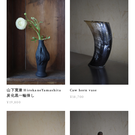
山下寛兼 HirokaneYamashita
Caw horn vase
炭化黒一輪挿し
¥18,700
¥19,800