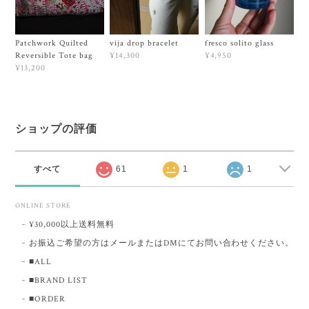
Patchwork Quilted
vija drop bracelet
fresco solito glass
Reversible Tote bag
¥14,300
¥4,950
¥13,200
ショップの評価
すべて
61
1
1
ONLINE STORE
¥30,000以上送料無料
お振込ご希望の方はメールまたはDMにてお問い合わせください。
■ALL
■BRAND LIST
■ORDER