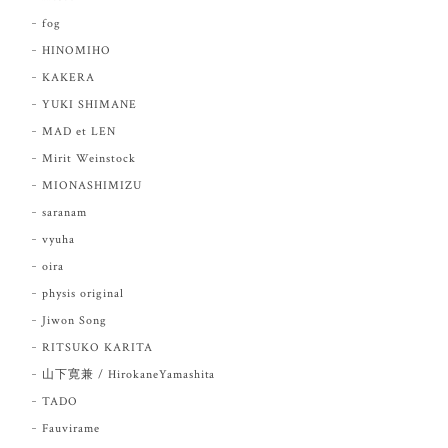
fog
HINOMIHO
KAKERA
YUKI SHIMANE
MAD et LEN
Mirit Weinstock
MIONASHIMIZU
saranam
vyuha
oira
physis original
Jiwon Song
RITSUKO KARITA
山下寛兼 / HirokaneYamashita
TADO
Fauvirame