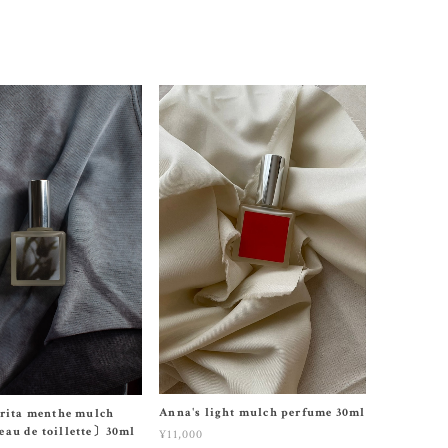
Anna's light mulch perfume 30ml
arita menthe mulch
au de toillette〕30ml
¥11,000