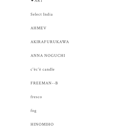
⚫︎ART
Select India
AHMEV
AKIRAFURUKAWA
ANNA NOGUCHI
c'èc'è candle
FREEMAN--B
fresco
fog
HINOMIHO