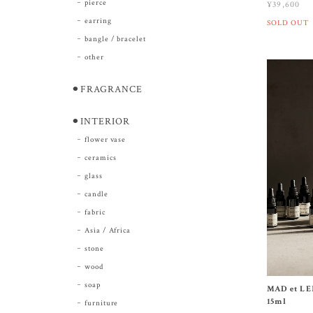
pierce
¥39,600
earring
SOLD OUT
bangle / bracelet
other
⚫︎FRAGRANCE
⚫︎INTERIOR
flower vase
ceramics
glass
candle
fabric
Asia / Africa
stone
wood
soap
MAD et
15ml
furniture