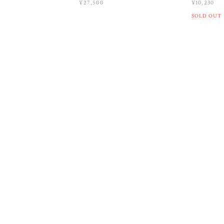
¥27,500
¥10,230
SOLD OUT