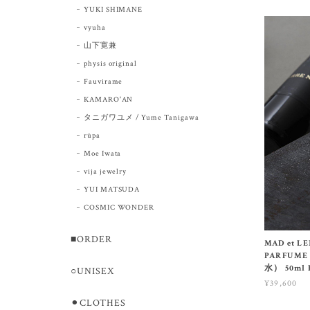
YUKI SHIMANE
vyuha
山下寛兼
physis original
Fauvirame
KAMARO'AN
タニガワユメ / Yume Tanigawa
rūpa
Moe Iwata
vija jewelry
YUI MATSUDA
COSMIC WONDER
■ORDER
MAD et L
PARFUME
水） 50m
○UNISEX
¥39,600
⚫︎CLOTHES