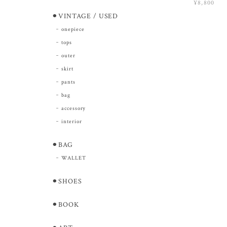
¥8,800
⚫︎VINTAGE / USED
onepiece
tops
outer
skirt
pants
bag
accessory
interior
⚫︎BAG
WALLET
⚫︎SHOES
⚫︎BOOK