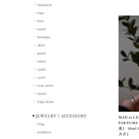
onepiece
tops
knit
outer
bottoms
skirt
pants
other
socks
scarf
arm cover
inner
yoga wear
⚫︎JEWELRY / ACCESSORY
MAD et L
PARFUME
ring
水） 50ml
necklace
スク）