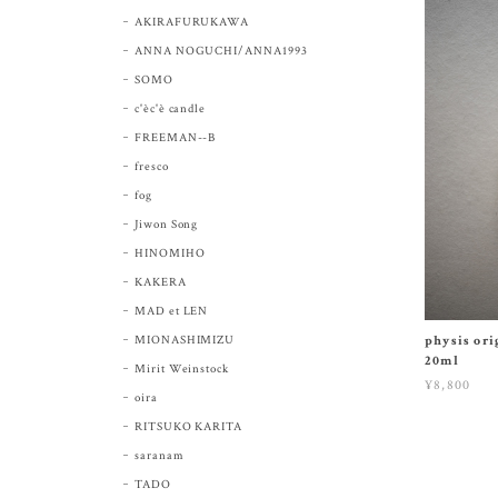
AKIRAFURUKAWA
ANNA NOGUCHI/ANNA1993
SOMO
c'èc'è candle
FREEMAN--B
fresco
fog
Jiwon Song
HINOMIHO
KAKERA
MAD et LEN
MIONASHIMIZU
physis or
20ml
Mirit Weinstock
¥8,800
oira
RITSUKO KARITA
saranam
TADO