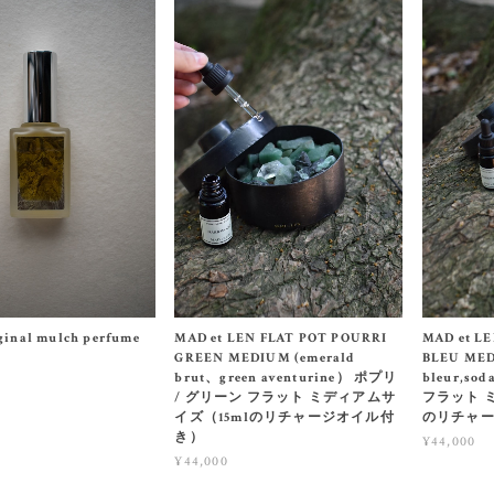
iginal mulch perfume
MAD et LEN FLAT POT POURRI
MAD et L
GREEN MEDIUM (emerald
BLEU MED
brut、green aventurine） ポプリ
bleur,so
/ グリーン フラット ミディアムサ
フラット 
イズ（15mlのリチャージオイル付
のリチャ
き）
¥44,000
¥44,000