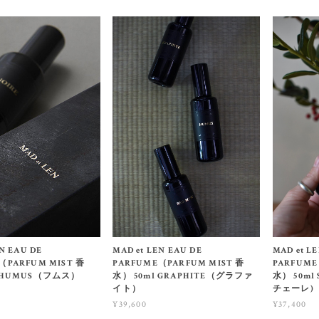
EN EAU DE
MAD et LEN EAU DE
MAD et L
（PARFUM MIST 香
PARFUME（PARFUM MIST 香
PARFUME
l HUMUS（フムス）
水） 50ml GRAPHITE（グラファ
水） 50ml
イト）
チェーレ)
¥39,600
¥37,400