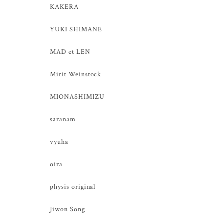
KAKERA
YUKI SHIMANE
MAD et LEN
Mirit Weinstock
MIONASHIMIZU
saranam
vyuha
oira
physis original
Jiwon Song