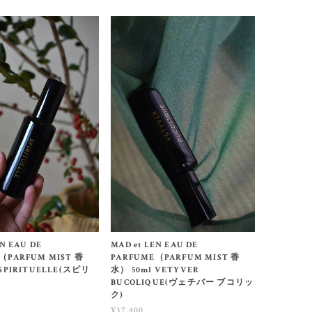
EN EAU DE
MAD et LEN EAU DE
（PARFUM MIST 香
PARFUME（PARFUM MIST 香
 SPIRITUELLE(スピリ
水） 50ml VETYVER
BUCOLIQUE(ヴェチバー ブコリッ
ク)
¥37,400