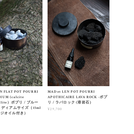
EN FLAT POT POURRI
MAD et LEN POT POURRI
IUM (calcite
APOTHICAIRE LAVA ROCK -ポプ
dalite）ポプリ / ブルー
リ / ラバロック (溶岩石）
ミディアムサイズ（15ml
¥29,700
ージオイル付き）