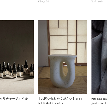
¥37,400
¥39,600
 LEN リチャージオイル
【お問い合わせください】Side
ritsuko k
table &chair objet
perfume〔e