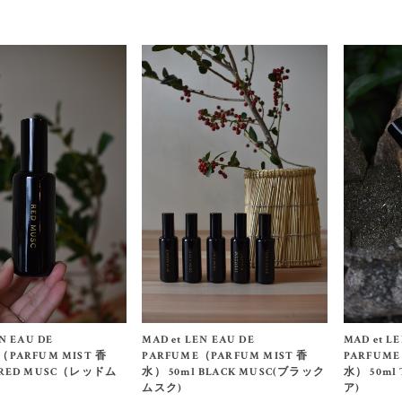
EN EAU DE
MAD et L
MAD et LEN EAU DE
（PARFUM MIST 香
PARFUME
PARFUME（PARFUM MIST 香
 RED MUSC（レッドム
水） 50ml
水） 50ml BLACK MUSC(ブラック
ア)
ムスク)