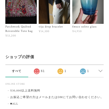
Patchwork Quilted
vija drop bracelet
fresco solito glass
Reversible Tote bag
¥14,300
¥4,950
¥13,200
ショップの評価
すべて
61
1
1
ONLINE STORE
¥30,000以上送料無料
お振込ご希望の方はメールまたはDMにてお問い合わせください。
■ALL