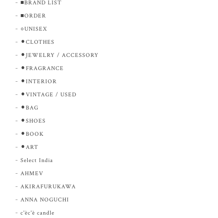
■BRAND LIST
■ORDER
○UNISEX
⚫︎CLOTHES
⚫︎JEWELRY / ACCESSORY
⚫︎FRAGRANCE
⚫︎INTERIOR
⚫︎VINTAGE / USED
⚫︎BAG
⚫︎SHOES
⚫︎BOOK
⚫︎ART
Select India
AHMEV
AKIRAFURUKAWA
ANNA NOGUCHI
c'èc'è candle