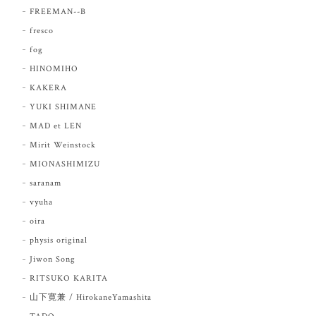
FREEMAN--B
fresco
fog
HINOMIHO
KAKERA
YUKI SHIMANE
MAD et LEN
Mirit Weinstock
MIONASHIMIZU
saranam
vyuha
oira
physis original
Jiwon Song
RITSUKO KARITA
山下寛兼 / HirokaneYamashita