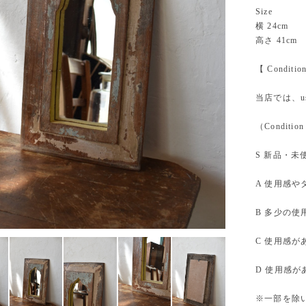
Size
横 24cm
高さ 41cm
【 Conditi
当店では、u
（Condition
S 新品・未
A 使用感
B 多少の
C 使用感
D 使用感
※一部を除