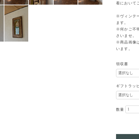
着において
※ヴィンテ
ます。
※何かご不
さいませ。
※商品画像
います。
領収書
ギフトラッ
数量