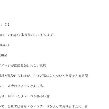
on： C 】
sed・vintageを取り扱いしております。
 Rank）
使用品
やダメージがほぼ見受けれない状態
使用感が見受けられるが、さほど気にならないと判断できる状態
があり、多少のダメージがある品。
があり、目立ったダメージがある状態。
いで、当店では古着・ヴィンテージを扱っておりますため、古