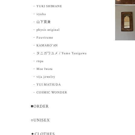
YUKI SHIMANE
vyuha
山下寛兼
physis original
Fauvirame
KAMARO'AN
タニガワユメ / Yume Tanigawa
rūpa
Moe Iwata
vija jewelry
YUI MATSUDA
COSMIC WONDER
■ORDER
○UNISEX
⚫︎CLOTHES