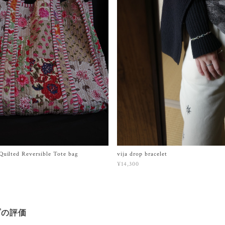
uilted Reversible Tote bag
vija drop bracelet
¥14,300
プの評価