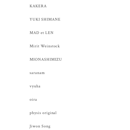
KAKERA
YUKI SHIMANE
MAD et LEN
Mirit Weinstock
MIONASHIMIZU
saranam
vyuha
oira
physis original
Jiwon Song