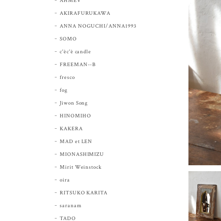
AHMEV
AKIRAFURUKAWA
ANNA NOGUCHI/ANNA1993
SOMO
c'èc'è candle
FREEMAN--B
fresco
fog
Jiwon Song
HINOMIHO
KAKERA
MAD et LEN
MIONASHIMIZU
Mirit Weinstock
oira
RITSUKO KARITA
saranam
TADO