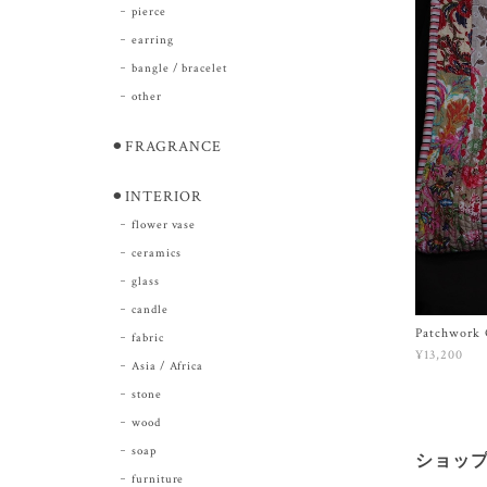
pierce
earring
bangle / bracelet
other
⚫︎FRAGRANCE
⚫︎INTERIOR
flower vase
ceramics
glass
candle
Patchwork Q
fabric
¥13,200
Asia / Africa
stone
wood
soap
ショッ
furniture