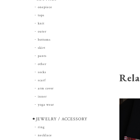
onepiece
tops
knit
outer
bottoms
skirt
pants
other
socks
Rela
scarf
arm cover
inner
yoga wear
⚫︎JEWELRY / ACCESSORY
ring
necklace