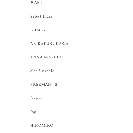
⚫︎ART
Select India
AHMEV
AKIRAFURUKAWA
ANNA NOGUCHI
c'èc'è candle
FREEMAN--B
fresco
fog
HINOMIHO