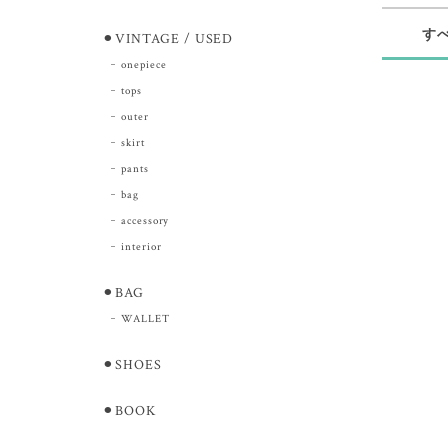
す
⚫︎VINTAGE / USED
onepiece
tops
outer
skirt
pants
bag
accessory
interior
⚫︎BAG
WALLET
⚫︎SHOES
⚫︎BOOK