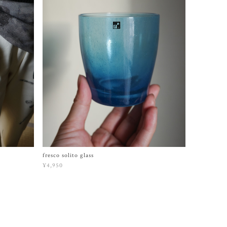
fresco solito glass
¥4,950