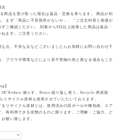
場合
る商品を受け取った場合は返品・交換を承ります。 商品が到
ら、まず「商品に不良箇所がないか」、「ご注文内容と相違が
必ずご確認ください。 到着から8日以上経過した商品は返品・
かねます。ご注意ください。
明な点、不安な点などございましたらお気軽にお問い合わせ下
は、ブラウザ環境などにより若干実物の色と異なる場合もござ
ing】
、3R"Reduce:減らす、Reuse:繰り返し使う、Recycle:再資源
からリサイクル資材も使用させていただいております。
するリサイクル資材とは、使用済みの段ボールや梱包紙、エア
ど、再利用できる状態のものに限ります。ご理解・ご協力、ど
くお願い致します。