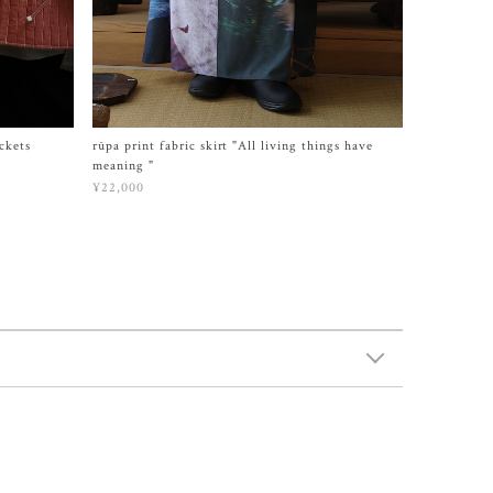
ckets
rūpa print fabric skirt "All living things have
meaning "
¥22,000