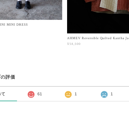
INI MINI DRESS
AHMEV Reversible Quilted Kantha Ja
¥58,500
プの評価
べて
61
1
1