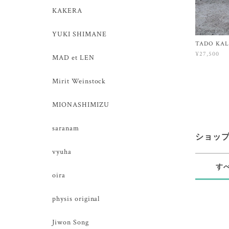
KAKERA
YUKI SHIMANE
TADO KAL
¥27,500
MAD et LEN
Mirit Weinstock
MIONASHIMIZU
saranam
ショッ
vyuha
す
oira
physis original
Jiwon Song