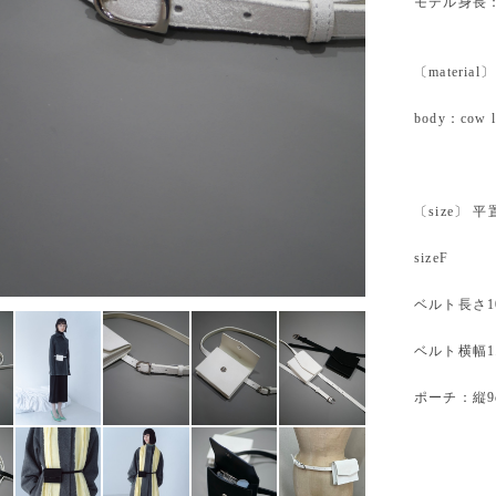
モデル身長：
〔material〕
body：cow l
〔size〕 
sizeF
ベルト長さ10
ベルト横幅1.
ポーチ：縦9cm