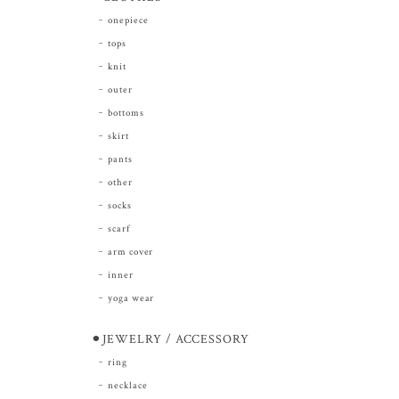
onepiece
tops
knit
outer
bottoms
skirt
pants
other
socks
scarf
arm cover
inner
yoga wear
⚫︎JEWELRY / ACCESSORY
ring
necklace