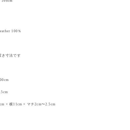
166cm
eather 100％
平置き寸法です
0cm
5cm
 × 横11cm × マチ2cm〜2.5cm