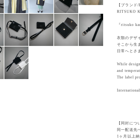
【ブランド/B
RITSUKO 
『ritsuko ka
衣類のデザ
そこから生
日常へとさ
While desig
and temperat
The label pr
International
【同封について/A
同一配送先
1ヶ月以上