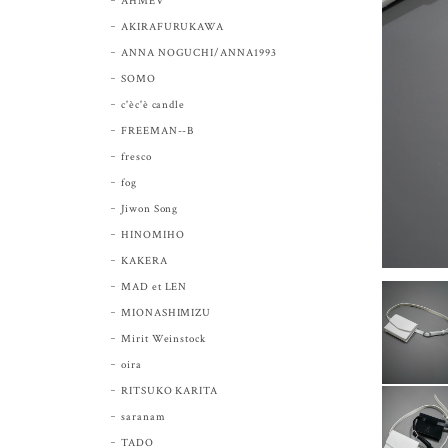
AHMEV
AKIRAFURUKAWA
ANNA NOGUCHI/ANNA1993
SOMO
c'èc'è candle
FREEMAN--B
fresco
fog
Jiwon Song
HINOMIHO
KAKERA
MAD et LEN
MIONASHIMIZU
Mirit Weinstock
oira
RITSUKO KARITA
saranam
TADO