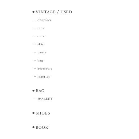
⚫︎VINTAGE / USED
onepiece
tops
outer
skirt
pants
bag
accessory
interior
⚫︎BAG
WALLET
⚫︎SHOES
⚫︎BOOK