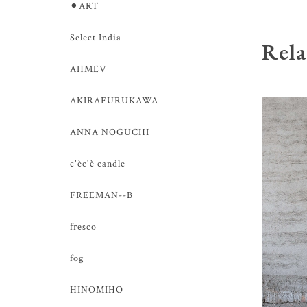
⚫︎ART
Select India
Rela
AHMEV
AKIRAFURUKAWA
ANNA NOGUCHI
c'èc'è candle
FREEMAN--B
fresco
fog
HINOMIHO