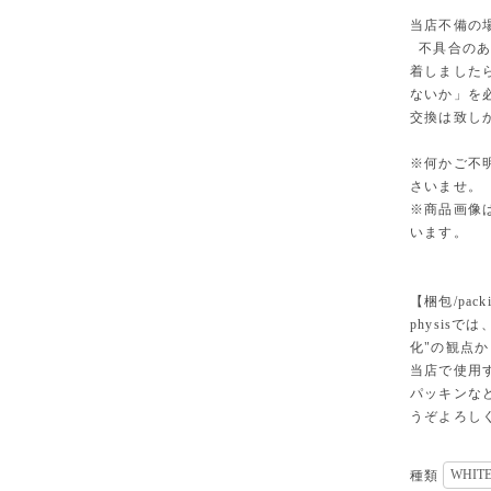
当店不備の
不具合のあ
着しました
ないか」を
交換は致し
※何かご不
さいませ。
※商品画像
います。
【梱包/pack
physisでは
化"の観点
当店で使用
パッキンな
うぞよろし
種類