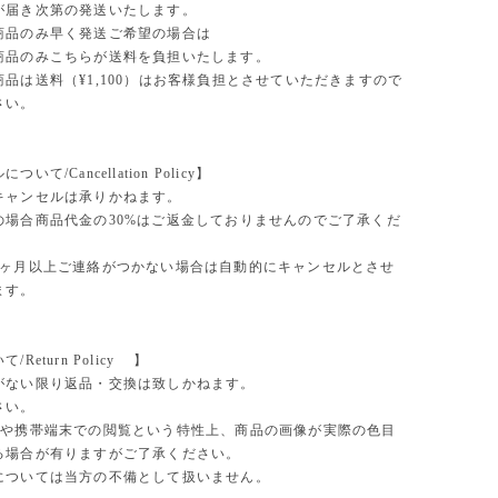
が届き次第の発送いたします。
商品のみ早く発送ご希望の場合は
商品のみこちらが送料を負担いたします。
品は送料（¥1,100）はお客様負担とさせていただきますので
さい。
いて/Cancellation Policy】
キャンセルは承りかねます。
の場合商品代金の30%はご返金しておりませんのでご了承くだ
1ヶ月以上ご連絡がつかない場合は自動的にキャンセルとさせ
ます。
Return Policy 】
がない限り返品・交換は致しかねます。
さい。
や携帯端末での閲覧という特性上、商品の画像が実際の色目
る場合が有りますがご了承ください。
については当方の不備として扱いません。