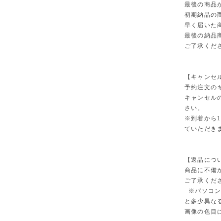
最後の商品
初期納品の
早く届いた
最後の納品商
ご了承くだ
【キャンセルにつ
予約注文の
キャンセル
さい。
※到着から
ていただき
【返品について/
商品に不備
ご了承くだ
※パソコン
と多少異な
画像の色目