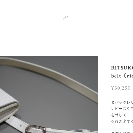
RITSUKO
belt〔
¥30,250
ヌバックレ
ンピースや
を外してミ
を行き来す