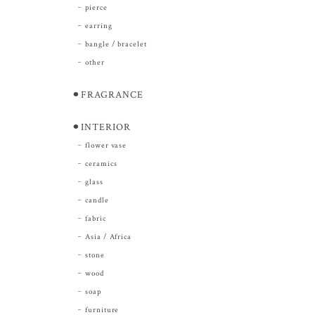
pierce
earring
bangle / bracelet
other
⚫︎FRAGRANCE
⚫︎INTERIOR
flower vase
ceramics
glass
candle
fabric
Asia / Africa
stone
wood
soap
furniture