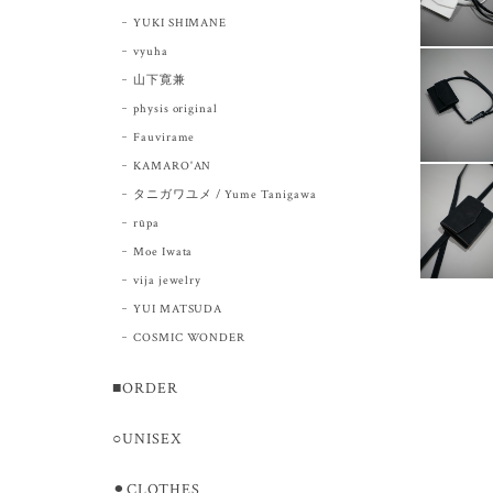
YUKI SHIMANE
vyuha
山下寛兼
physis original
Fauvirame
KAMARO'AN
タニガワユメ / Yume Tanigawa
rūpa
Moe Iwata
vija jewelry
YUI MATSUDA
COSMIC WONDER
■ORDER
○UNISEX
⚫︎CLOTHES