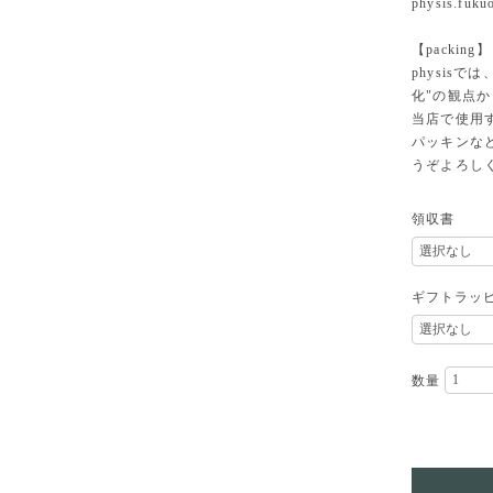
physis.fuk
【packing】
physisでは
化"の観点
当店で使用
パッキンな
うぞよろし
領収書
ギフトラッ
数量