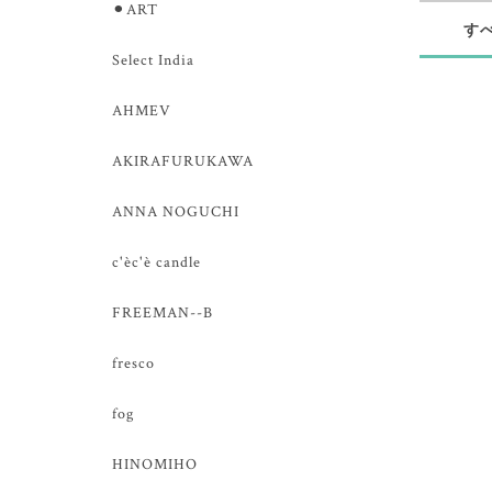
⚫︎ART
す
Select India
AHMEV
AKIRAFURUKAWA
ANNA NOGUCHI
c'èc'è candle
FREEMAN--B
fresco
fog
HINOMIHO