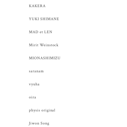
KAKERA
YUKI SHIMANE
MAD et LEN
Mirit Weinstock
MIONASHIMIZU
saranam
vyuha
oira
physis original
Jiwon Song