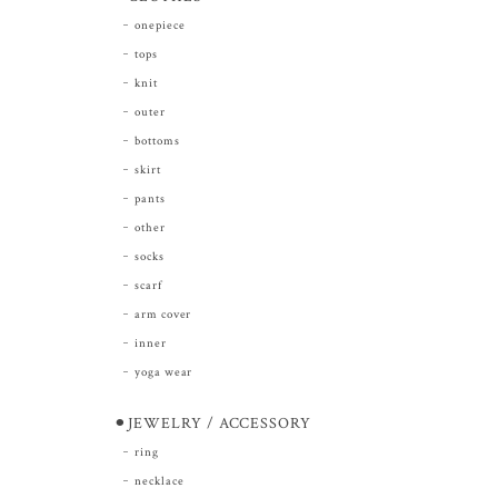
onepiece
tops
knit
outer
bottoms
skirt
pants
other
socks
scarf
arm cover
inner
yoga wear
⚫︎JEWELRY / ACCESSORY
ring
necklace