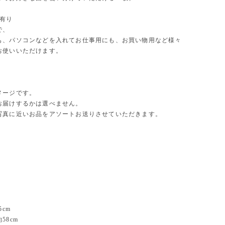
つ有り
で、
も、パソコンなどを入れてお仕事用にも、お買い物用など様々
お使いいただけます。
メージです。
お届けするかは選べません。
写真に近いお品をアソートお送りさせていただきます。
5cm
58cm