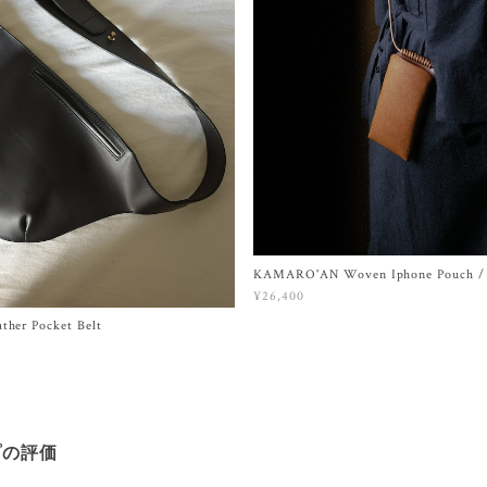
KAMARO'AN Woven Iphone Pouch / 
¥26,400
ther Pocket Belt
プの評価