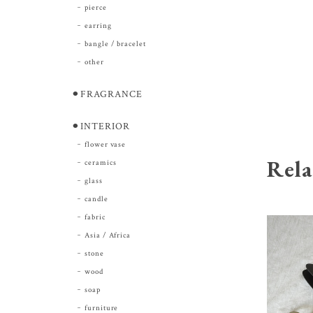
pierce
earring
bangle / bracelet
other
⚫︎FRAGRANCE
⚫︎INTERIOR
flower vase
Rela
ceramics
glass
candle
fabric
Asia / Africa
stone
wood
soap
furniture