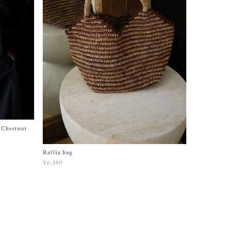
Chestnut
Raffia bag
¥6,380