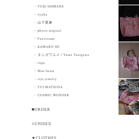
YUKI SHIMANE
vyuha
山下寛兼
physis original
Fauvirame
KAMARO'AN
タニガワユメ / Yume Tanigawa
rūpa
Moe Iwata
vija jewelry
YUI MATSUDA
COSMIC WONDER
■ORDER
○UNISEX
⚫︎CLOTHES