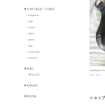
⚫︎VINTAGE / USED
onepiece
tops
outer
skirt
pants
bag
accessory
interior
⚫︎BAG
saranam Lea
WALLET
¥49,500
⚫︎SHOES
⚫︎BOOK
ショッ