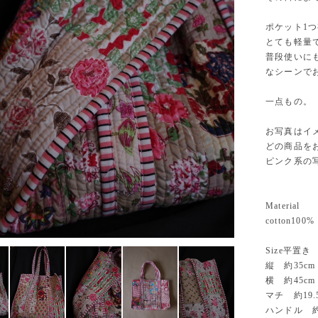
ポケット1
とても軽量
普段使いに
なシーンで
一点もの。
お写真はイ
どの商品を
ピンク系の
Material
cotton100%
Size平置き
縦 約35cm
横 約45cm
マチ 約19.
ハンドル 約