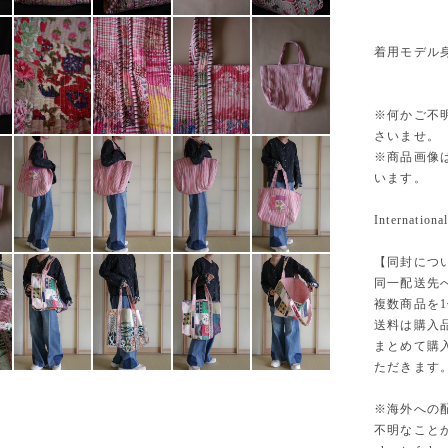
着用モデル身
※何かご不
さいませ。
※商品画像
います。
International
【同封につ
同一配送先
複数商品を
送料は購入
まとめて購
ただきます
※海外への
不明なこと