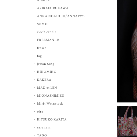
AHMEV
AKIRAFURUKAWA
ANNA NOGUCHI/ANNA1993
SOMO
c'èc'è candle
FREEMAN--B
fresco
fog
Jiwon Song
HINOMIHO
KAKERA
MAD et LEN
MIONASHIMIZU
Mirit Weinstock
oira
RITSUKO KARITA
saranam
TADO