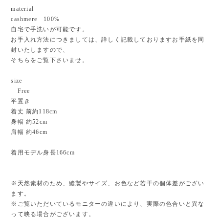
material
cashmere 100%
自宅で手洗いが可能です。
お手入れ方法につきましては、詳しく記載しておりますお手紙を同
封いたしますので、
そちらをご覧下さいませ。
size
Free
平置き
着丈 前約118cm
身幅 約52cm
肩幅 約46cm
着用モデル身長166cm
※天然素材のため、縫製やサイズ、お色など若干の個体差がござい
ます。
※ご覧いただいているモニターの違いにより、実際の色合いと異な
って映る場合がございます。