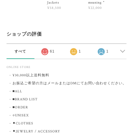
Jackets
meaning "
¥58,500
¥22,000
ショップの評価
すべて
61
1
1
ONLINE STORE
¥30,000以上送料無料
お振込ご希望の方はメールまたはDMにてお問い合わせください。
■ALL
■BRAND LIST
■ORDER
○UNISEX
⚫︎CLOTHES
⚫︎JEWELRY / ACCESSORY