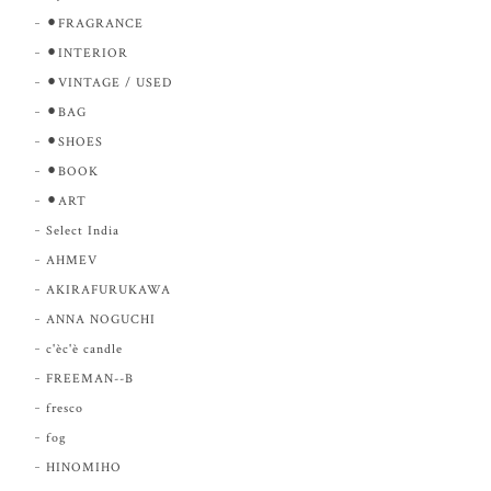
⚫︎FRAGRANCE
⚫︎INTERIOR
⚫︎VINTAGE / USED
⚫︎BAG
⚫︎SHOES
⚫︎BOOK
⚫︎ART
Select India
AHMEV
AKIRAFURUKAWA
ANNA NOGUCHI
c'èc'è candle
FREEMAN--B
fresco
fog
HINOMIHO