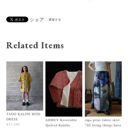
シェア
通報する
Related Items
TADO KALINI MINI
DRESS
AHMEV Reversible
rūpa print fabric skirt
¥27,500
Quilted Kantha
"All living things have