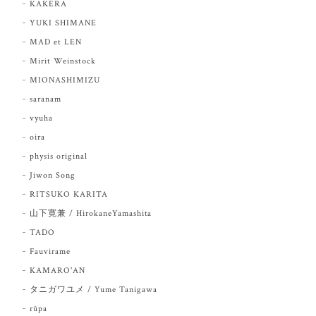
KAKERA
YUKI SHIMANE
MAD et LEN
Mirit Weinstock
MIONASHIMIZU
saranam
vyuha
oira
physis original
Jiwon Song
RITSUKO KARITA
山下寛兼 / HirokaneYamashita
TADO
Fauvirame
KAMARO'AN
タニガワユメ / Yume Tanigawa
rūpa