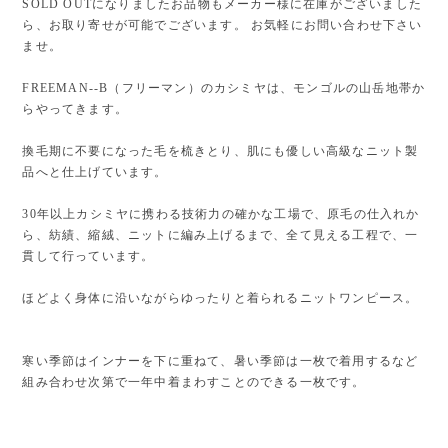
SOLD OUTになりましたお品物もメーカー様に在庫がございました
ら、お取り寄せが可能でございます。 お気軽にお問い合わせ下さい
ませ。
FREEMAN--B（フリーマン）のカシミヤは、モンゴルの山岳地帯か
らやってきます。
換毛期に不要になった毛を梳きとり、肌にも優しい高級なニット製
品へと仕上げています。
30年以上カシミヤに携わる技術力の確かな工場で、原毛の仕入れか
ら、紡績、縮絨、ニットに編み上げるまで、全て見える工程で、一
貫して行っています。
ほどよく身体に沿いながらゆったりと着られるニットワンピース。
寒い季節はインナーを下に重ねて、暑い季節は一枚で着用するなど
組み合わせ次第で一年中着まわすことのできる一枚です。