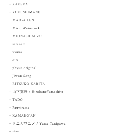
KAKERA
YUKI SHIMANE
MAD et LEN
Mirit Weinstock
MIONASHIMIZU
saranam
vyuha
oira
physis original
Jiwon Song
RITSUKO KARITA
山下寛兼 / HirokaneYamashita
TADO
Fauvirame
KAMARO'AN
タニガワユメ / Yume Tanigawa
rūpa