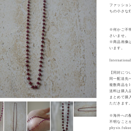
ファッショ
ちの小さな
※何かご不
さいませ。
※商品画像
います。
International
【同封につ
同一配送先
複数商品を
送料は購入
まとめて購
ただきます
※海外への
不明なこと
physis.fuk