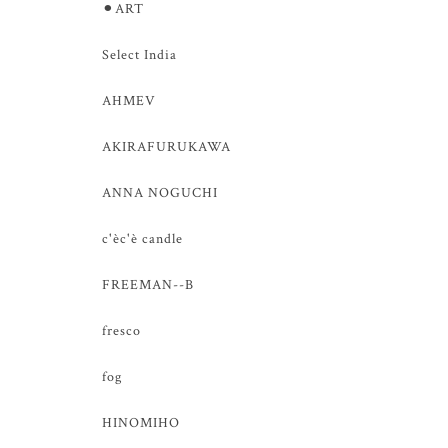
⚫︎ART
Select India
AHMEV
AKIRAFURUKAWA
ANNA NOGUCHI
c'èc'è candle
FREEMAN--B
fresco
fog
HINOMIHO