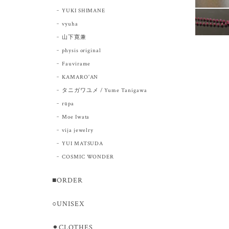
YUKI SHIMANE
vyuha
山下寛兼
physis original
Fauvirame
KAMARO'AN
タニガワユメ / Yume Tanigawa
rūpa
Moe Iwata
vija jewelry
YUI MATSUDA
COSMIC WONDER
■ORDER
○UNISEX
⚫︎CLOTHES