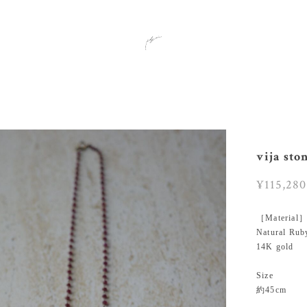
vija st
¥115,280
［Material
Natural Rub
14K gold
Size
約45cm