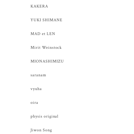
KAKERA
YUKI SHIMANE
MAD et LEN
Mirit Weinstock
MIONASHIMIZU
saranam
vyuha
oira
physis original
Jiwon Song