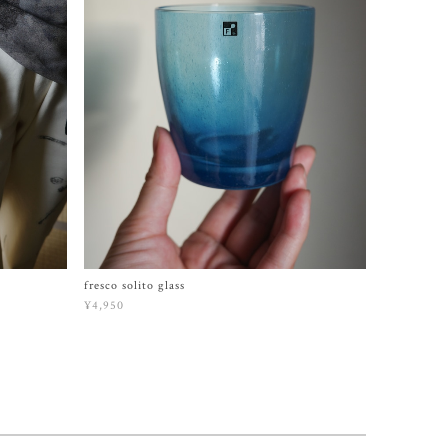
fresco solito glass
¥4,950