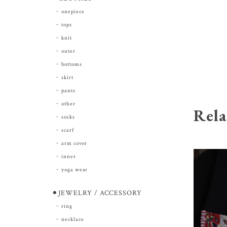
onepiece
tops
knit
outer
bottoms
skirt
pants
other
Rela
socks
scarf
arm cover
inner
yoga wear
⚫︎JEWELRY / ACCESSORY
ring
necklace