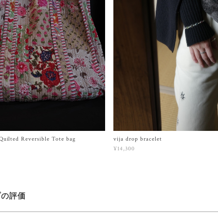
uilted Reversible Tote bag
vija drop bracelet
¥14,300
プの評価