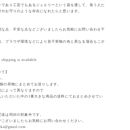
ンであり工芸でもあるジュエリーという器を通して、装う人た
灯やお守りのような存在になれたらと思います。
明な点、不安な点などございましたらお気軽にお問い合わせ下
は、ブラウザ環境などにより若干実物の色と異なる場合もござ
 shipping is available.
いて】
へ、
1個の荷物にまとめてお送りします。
品によって異なりますので
入いただいた中の1番大きな商品の送料にておまとめさせてい
。
配送は同封の対象外です。
がございましたらお気軽にお問い合わせください。
uoka@gmail.com