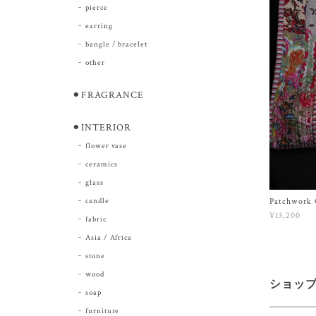
pierce
earring
bangle / bracelet
other
⚫︎FRAGRANCE
⚫︎INTERIOR
flower vase
ceramics
glass
candle
Patchwork Q
¥13,200
fabric
Asia / Africa
stone
wood
ショッ
soap
furniture