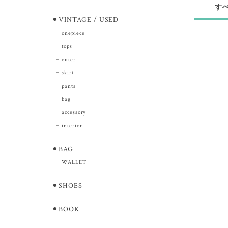
す
⚫︎VINTAGE / USED
onepiece
tops
outer
skirt
pants
bag
accessory
interior
⚫︎BAG
WALLET
⚫︎SHOES
⚫︎BOOK