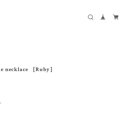
one necklace ［Ruby］
］
y