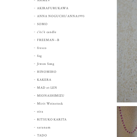
AHMEV
AKIRAFURUKAWA
ANNA NOGUCHI/ANNA1993
SOMO
c'èc'è candle
FREEMAN--B
fresco
fog
Jiwon Song
HINOMIHO
KAKERA
MAD et LEN
MIONASHIMIZU
Mirit Weinstock
oira
RITSUKO KARITA
saranam
TADO