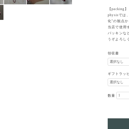
【packing】
physisでは
化"の観点
当店で使用
パッキンな
うぞよろし
領収書
ギフトラッ
数量