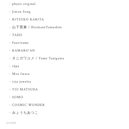
physis original
Jiwon Song
RITSUKO KARITA
山下寛兼 / HirokaneYamashita
TADO
Fauvirame
KAMARO'AN
タニガワユメ / Yume Tanigawa
rūpa
Moe Iwata
vija jewelry
YUI MATSUDA
SOMO
COSMIC WONDER
みょうちあつこ
GUIDE