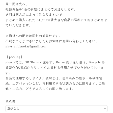
同一配送先へ、
複数商品を1個の荷物にまとめてお送りします。
送料は購入品によって異なりますので
まとめて購入いただいた中の1番大きな商品の送料にておまとめさせ
ていただきます。
※海外への配送は同封の対象外です。
不明なことがございましたらお気軽にお問い合わせください。
physis.fukuoka@gmail.com
【packing】
physisでは、3R"Reduce:減らす、Reuse:繰り返し使う、Recycle:再
資源化"の観点からリサイクル資材も使用させていただいておりま
す。
当店で使用するリサイクル資材とは、使用済みの段ボールや梱包
紙、エアパッキンなど、再利用できる状態のものに限ります。ご理
解・ご協力、どうぞよろしくお願い致します。
領収書