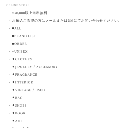
ONLINE STORE
¥30,000以上送料無料
お振込ご希望の方はメールまたはDMにてお問い合わせください。
■ALL
■BRAND LIST
■ORDER
○UNISEX
⚫︎CLOTHES
⚫︎JEWELRY / ACCESSORY
⚫︎FRAGRANCE
⚫︎INTERIOR
⚫︎VINTAGE / USED
⚫︎BAG
⚫︎SHOES
⚫︎BOOK
⚫︎ART