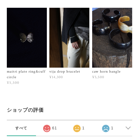
maitri plate ring&cuff
vija drop bracelet
caw horn bangle
circle
¥14,300
¥5,500
¥5,500
ショップの評価
すべて
61
1
1