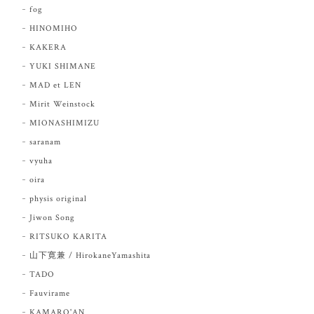
fog
HINOMIHO
KAKERA
YUKI SHIMANE
MAD et LEN
Mirit Weinstock
MIONASHIMIZU
saranam
vyuha
oira
physis original
Jiwon Song
RITSUKO KARITA
山下寛兼 / HirokaneYamashita
TADO
Fauvirame
KAMARO'AN