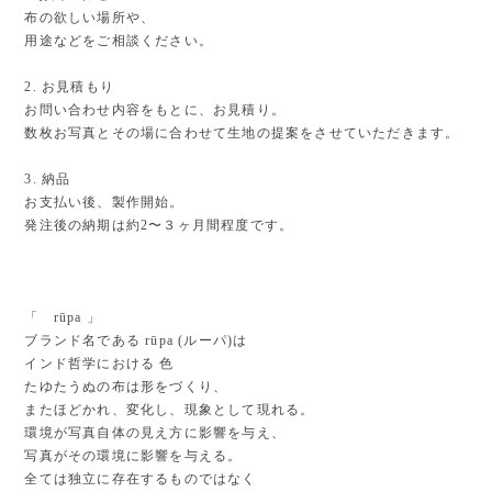
布の欲しい場所や、
用途などをご相談ください。
2. お見積もり
お問い合わせ内容をもとに、お見積り。
数枚お写真とその場に合わせて生地の提案をさせていただきます。
3. 納品
お支払い後、製作開始。
発注後の納期は約2〜３ヶ月間程度です。
「 rūpa 」
ブランド名である rūpa (ルーパ)は
インド哲学における 色
たゆたうぬの布は形をづくり、
またほどかれ、変化し、現象として現れる。
環境が写真自体の見え方に影響を与え、
写真がその環境に影響を与える。
全ては独立に存在するものではなく