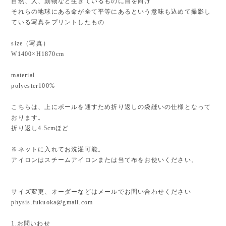
自然、人、動物など生きているものに目を向け
それらの地球にある命が全て平等にあるという意味も込めて撮影し
ている写真をプリントしたもの
size（写真）
W1400×H1870cm
material
polyester100%
こちらは、上にポールを通すため折り返しの袋縫いの仕様となって
おります。
折り返し4.5cmほど
※ネットに入れてお洗濯可能。
アイロンはスチームアイロンまたは当て布をお使いください。
サイズ変更、オーダーなどはメールでお問い合わせください
physis.fukuoka@gmail.com
1.お問いわせ