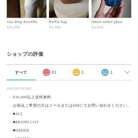
vija drop bracelet
Raffia bag
fresco solito glass
¥14,300
¥6,380
¥4,950
ショップの評価
すべて
61
1
1
ONLINE STORE
¥30,000以上送料無料
お振込ご希望の方はメールまたはDMにてお問い合わせください。
■ALL
■BRAND LIST
■ORDER