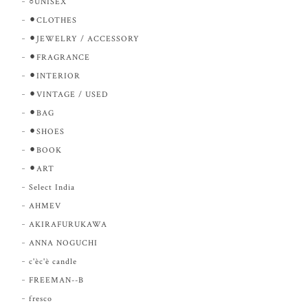
○UNISEX
⚫︎CLOTHES
⚫︎JEWELRY / ACCESSORY
⚫︎FRAGRANCE
⚫︎INTERIOR
⚫︎VINTAGE / USED
⚫︎BAG
⚫︎SHOES
⚫︎BOOK
⚫︎ART
Select India
AHMEV
AKIRAFURUKAWA
ANNA NOGUCHI
c'èc'è candle
FREEMAN--B
fresco