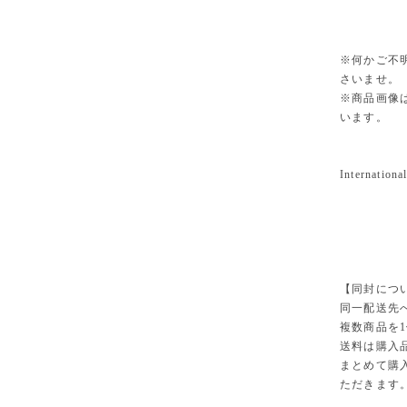
※何かご不
さいませ。
※商品画像
います。
International
【同封につ
同一配送先
複数商品を
送料は購入
まとめて購
ただきます