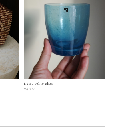
fresco solito glass
¥4,950