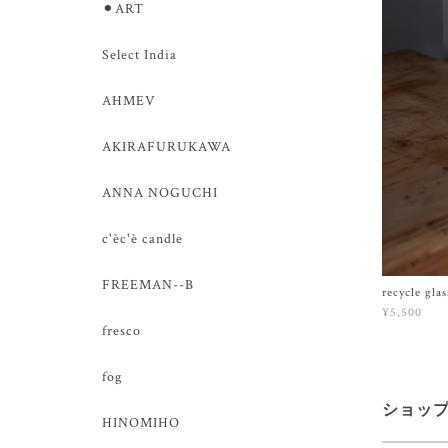
⚫︎ART
Select India
AHMEV
AKIRAFURUKAWA
ANNA NOGUCHI
c'èc'è candle
FREEMAN--B
recycle glas
¥5,500
fresco
fog
ショッ
HINOMIHO