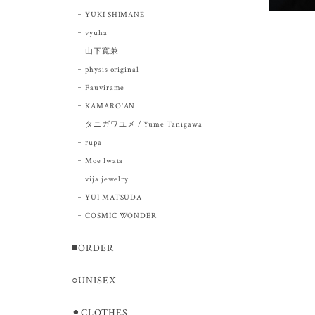
YUKI SHIMANE
vyuha
山下寛兼
physis original
Fauvirame
KAMARO'AN
タニガワユメ / Yume Tanigawa
rūpa
Moe Iwata
vija jewelry
YUI MATSUDA
COSMIC WONDER
■ORDER
○UNISEX
⚫︎CLOTHES