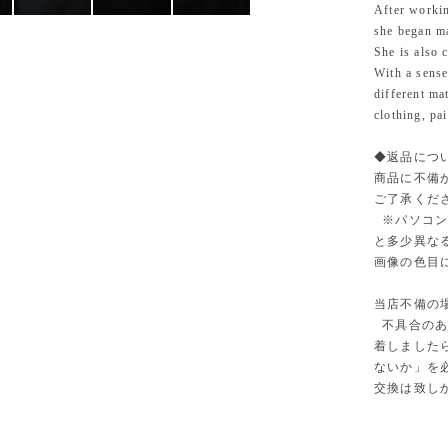
After workin
she began ma
She is also c
With a sense
different ma
clothing, pa
◆返品に
商品に不備
ご了承くだ
※パソコン
と多少異な
画像の色目
当店不備の
不具合のあ
着しました
ないか」を
交換は致し