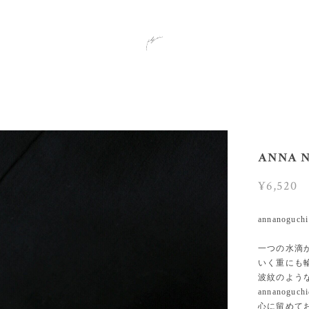
ANNA 
¥6,520
annanoguc
一つの水滴
いく重にも
波紋のよう
annanog
心に留めて