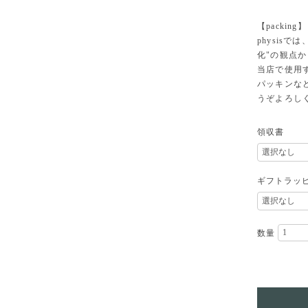
【packing】
physisでは
化"の観点
当店で使用
パッキンな
うぞよろし
領収書
ギフトラッ
数量