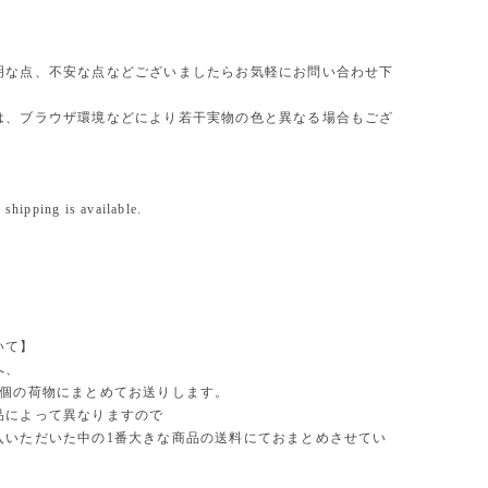
明な点、不安な点などございましたらお気軽にお問い合わせ下
は、ブラウザ環境などにより若干実物の色と異なる場合もござ
 shipping is available.
いて】
へ、
1個の荷物にまとめてお送りします。
品によって異なりますので
入いただいた中の1番大きな商品の送料にておまとめさせてい
。