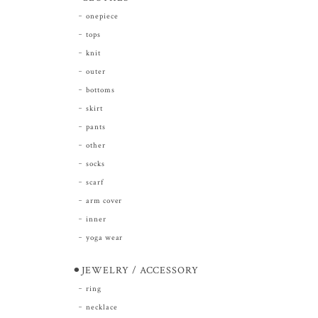
onepiece
tops
knit
outer
bottoms
skirt
pants
other
socks
scarf
arm cover
inner
yoga wear
⚫︎JEWELRY / ACCESSORY
ring
necklace