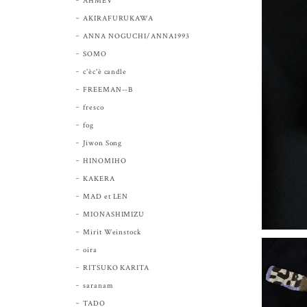
AHMEV
AKIRAFURUKAWA
ANNA NOGUCHI/ANNA1993
SOMO
c'èc'è candle
FREEMAN--B
fresco
fog
Jiwon Song
HINOMIHO
KAKERA
MAD et LEN
MIONASHIMIZU
Mirit Weinstock
oira
RITSUKO KARITA
saranam
TADO