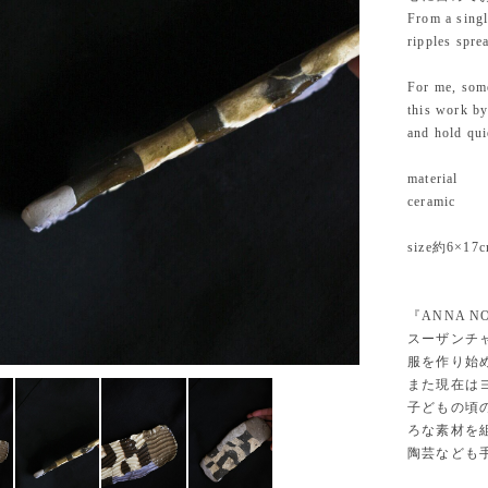
From a singl
ripples spre
For me, some
this work by
and hold qui
material
ceramic
size約6×17
『ANNA N
スーザンチ
服を作り始
また現在は
子どもの頃
ろな素材を
陶芸なども