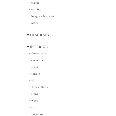
pierce
earring
bangle / bracelet
other
⚫︎FRAGRANCE
⚫︎INTERIOR
flower vase
ceramics
glass
candle
fabric
Asia / Africa
stone
wood
soap
furniture