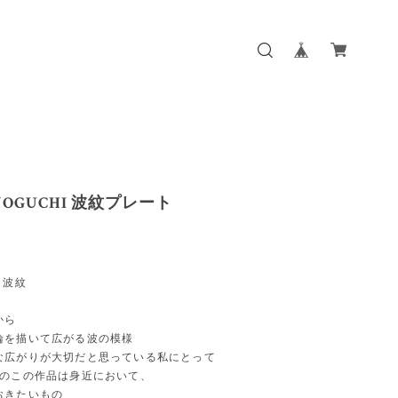
NOGUCHI 波紋プレート
hi 波紋
から
輪を描いて広がる波の模様
な広がりが大切だと思っている私にとって
uchiのこの作品は身近において、
おきたいもの