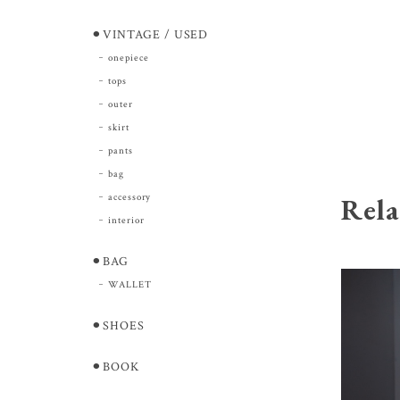
⚫︎VINTAGE / USED
onepiece
tops
outer
skirt
pants
bag
accessory
Rela
interior
⚫︎BAG
WALLET
⚫︎SHOES
⚫︎BOOK