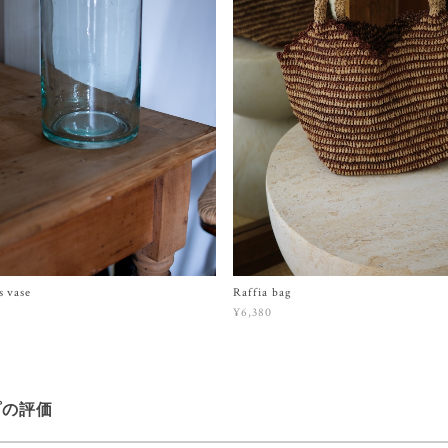
s vase
Raffia bag
¥6,380
プの評価