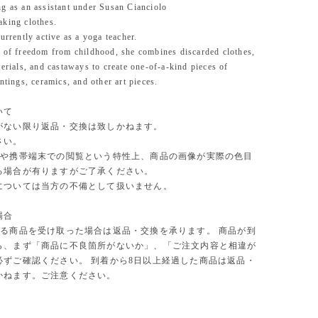
g as an assistant under Susan Cianciolo
king clothes.
urrently active as a yoga teacher.
 of freedom from childhood, she combines discarded clothes,
terials, and castaways to create one-of-a-kind pieces of
intings, ceramics, and other art pieces.
ついて
がない限り返品・交換は致しかねます。
さい。
や携帯端末での閲覧という特性上、商品の画像が実際の色目
る場合が有りますがご了承ください。
については当方の不備として扱いません。
場合
る商品を受け取った場合は返品・交換を承ります。 商品が到
ら、まず「商品に不良箇所がないか」、「ご注文内容と相違が
必ずご確認ください。 到着から8日以上経過した商品は返品・
かねます。ご注意ください。