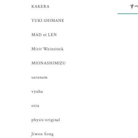
KAKERA
す
YUKI SHIMANE
MAD et LEN
Mirit Weinstock
MIONASHIMIZU
saranam
vyuha
oira
physis original
Jiwon Song