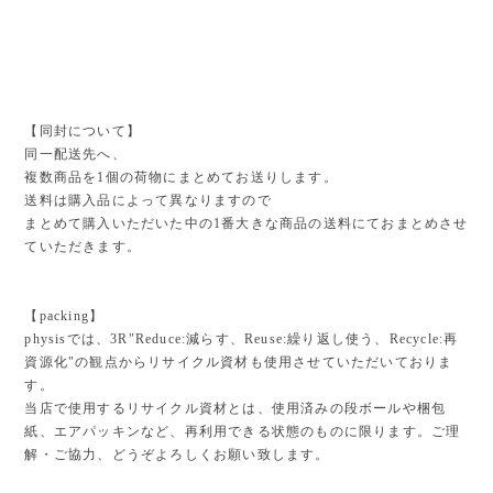
【同封について】
同一配送先へ、
複数商品を1個の荷物にまとめてお送りします。
送料は購入品によって異なりますので
まとめて購入いただいた中の1番大きな商品の送料にておまとめさせ
ていただきます。
【packing】
physisでは、3R"Reduce:減らす、Reuse:繰り返し使う、Recycle:再
資源化"の観点からリサイクル資材も使用させていただいておりま
す。
当店で使用するリサイクル資材とは、使用済みの段ボールや梱包
紙、エアパッキンなど、再利用できる状態のものに限ります。ご理
解・ご協力、どうぞよろしくお願い致します。