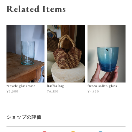
Related Items
recycle glass vase
Raffia bag
fresco solito glass
¥5,500
¥6,380
¥4,950
ショップの評価