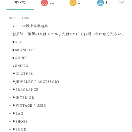
すべて
61
1
1
ONLINE STORE
¥30,000以上送料無料
お振込ご希望の方はメールまたはDMにてお問い合わせください。
■ALL
■BRAND LIST
■ORDER
○UNISEX
⚫︎CLOTHES
⚫︎JEWELRY / ACCESSORY
⚫︎FRAGRANCE
⚫︎INTERIOR
⚫︎VINTAGE / USED
⚫︎BAG
⚫︎SHOES
⚫︎BOOK