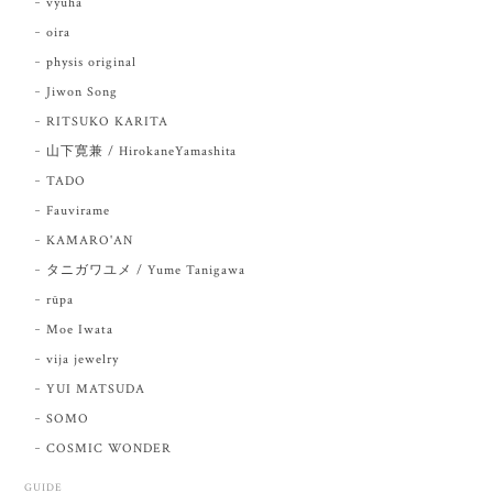
vyuha
oira
physis original
Jiwon Song
RITSUKO KARITA
山下寛兼 / HirokaneYamashita
TADO
Fauvirame
KAMARO'AN
タニガワユメ / Yume Tanigawa
rūpa
Moe Iwata
vija jewelry
YUI MATSUDA
SOMO
COSMIC WONDER
GUIDE