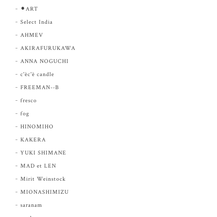
⚫︎ART
Select India
AHMEV
AKIRAFURUKAWA
ANNA NOGUCHI
c'èc'è candle
FREEMAN--B
fresco
fog
HINOMIHO
KAKERA
YUKI SHIMANE
MAD et LEN
Mirit Weinstock
MIONASHIMIZU
saranam