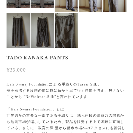
TADO KANAKA PANTS
¥33,000
Kala Swaraj Foundationによ る手織りのTussar Silk。
蚕を煮沸する段階の前に蛾に繭から出て行く時間を与え、殺さない
ことから “NoViolence-Silk”と言われています。
「Kala Swaraj Foundation」とは
世界遺産の重要な一部である手織りは、地元住民の購買力の問題か
ら地元市場が縮小しているため、製品を販売する上で困難に直面し
ている。さらに、教育の障 壁から都市市場へのアクセスにも苦労し