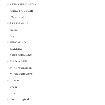
AKIRAFURUKAWA
ANNA NOGUCHI
c'èc'è candle
FREEMAN--B
fresco
fog
HINOMIHO
KAKERA
YUKI SHIMANE
MAD et LEN
Mirit Weinstock
MIONASHIMIZU
saranam
vyuha
oira
physis original