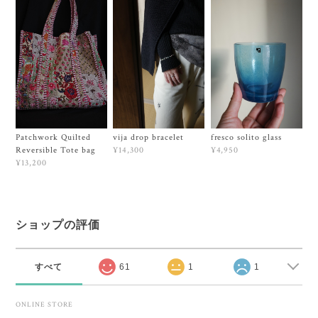
Patchwork Quilted
vija drop bracelet
fresco solito glass
Reversible Tote bag
¥14,300
¥4,950
¥13,200
ショップの評価
すべて
61
1
1
ONLINE STORE