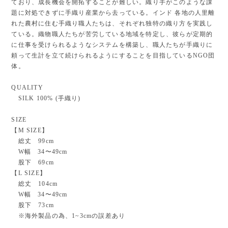
ており、成長機会を開拓することが難しい。織り手がこのような課
題に対処できずに手織り産業から去っている。インド 各地の人里離
れた農村に住む手織り職人たちは、それぞれ独特の織り方を実践し
ている。織物職人たちが苦労している地域を特定し、彼らが定期的
に仕事を受けられるようなシステムを構築し、職人たちが手織りに
頼って生計を立て続けられるようにすることを目指しているNGO団
体。
QUALITY
SILK 100% (手織り)
SIZE
【M SIZE】
総丈 99cm
W幅 34〜49cm
股下 69cm
【L SIZE】
総丈 104cm
W幅 34〜49cm
股下 73cm
※海外製品の為、1~3cmの誤差あり