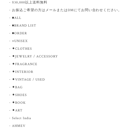
¥30,000以上送料無料
お振込ご希望の方はメールまたはDMにてお問い合わせください。
■ALL
■BRAND LIST
■ORDER
○UNISEX
⚫︎CLOTHES
⚫︎JEWELRY / ACCESSORY
⚫︎FRAGRANCE
⚫︎INTERIOR
⚫︎VINTAGE / USED
⚫︎BAG
⚫︎SHOES
⚫︎BOOK
⚫︎ART
Select India
AHMEV