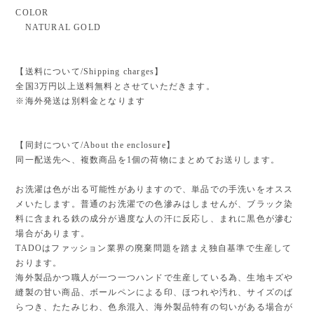
COLOR
NATURAL GOLD
【送料について/Shipping charges】
全国3万円以上送料無料とさせていただきます。
※海外発送は別料金となります
【同封について/About the enclosure】
同一配送先へ、複数商品を1個の荷物にまとめてお送りします。
お洗濯は色が出る可能性がありますので、単品での手洗いをオスス
メいたします。普通のお洗濯での色滲みはしませんが、ブラック染
料に含まれる鉄の成分が過度な人の汗に反応し、まれに黒色が滲む
場合があります。
TADOはファッション業界の廃棄問題を踏まえ独自基準で生産して
おります。
海外製品かつ職人が一つ一つハンドで生産している為、生地キズや
縫製の甘い商品、ボールペンによる印、ほつれや汚れ、サイズのば
らつき、たたみじわ、色糸混入、海外製品特有の匂いがある場合が