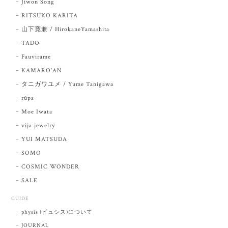
Jiwon Song
RITSUKO KARITA
山下寛兼 / HirokaneYamashita
TADO
Fauvirame
KAMARO'AN
タニガワユメ / Yume Tanigawa
rūpa
Moe Iwata
vija jewelry
YUI MATSUDA
SOMO
COSMIC WONDER
SALE
GUIDE
physis (ピュシス)について
JOURNAL