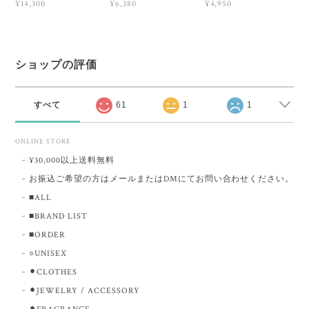
¥14,300
¥6,380
¥4,950
ショップの評価
すべて
61
1
1
ONLINE STORE
¥30,000以上送料無料
お振込ご希望の方はメールまたはDMにてお問い合わせください。
■ALL
■BRAND LIST
■ORDER
○UNISEX
⚫︎CLOTHES
⚫︎JEWELRY / ACCESSORY