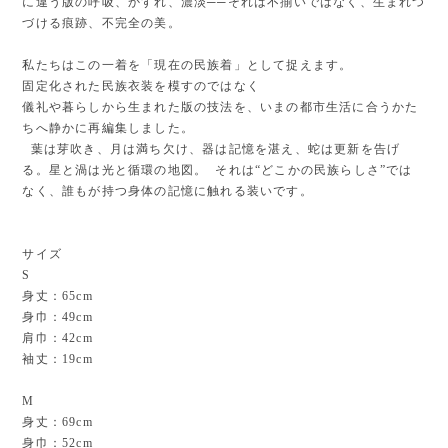
に違う版の呼吸、かすれ、濃淡──それは不揃いではなく、生まれつ
づける痕跡、不完全の美。
私たちはこの一着を「現在の民族着」として捉えます。
固定化された民族衣装を模すのではなく
儀礼や暮らしから生まれた版の技法を、いまの都市生活に合うかた
ちへ静かに再編集しました。
葉は芽吹き、月は満ち欠け、器は記憶を湛え、蛇は更新を告げ
る。星と渦は光と循環の地図。 それは“どこかの民族らしさ”では
なく、誰もが持つ身体の記憶に触れる装いです。
サイズ
S
身丈：65cm
身巾：49cm
肩巾：42cm
袖丈：19cm
M
身丈：69cm
身巾：52cm