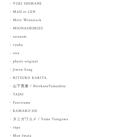
YUKI SHIMANE
MAD et LEN
Mirit Weinstock
MIONASHIMIZU
saranam
vyuha
oira
physis original
Jiwon Song
RITSUKO KARITA
山下寛兼 / HirokaneYamashita
TADO
Fauvirame
KAMARO'AN
タニガワユメ / Yume Tanigawa
rūpa
Moe Iwata