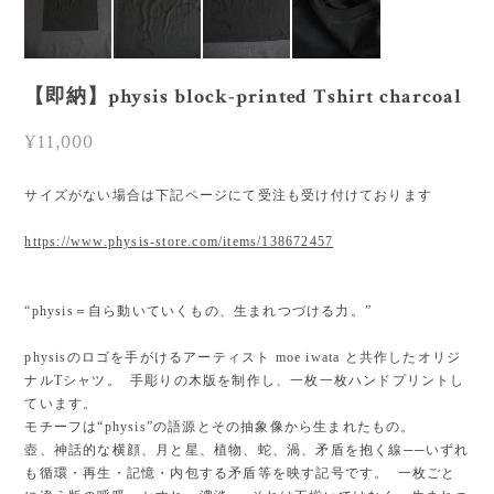
【即納】physis block-printed Tshirt charcoal
¥11,000
サイズがない場合は下記ページにて受注も受け付けております
https://www.physis-store.com/items/138672457
“physis＝自ら動いていくもの、生まれつづける力。”
physisのロゴを手がけるアーティスト moe iwata と共作したオリジ
ナルTシャツ。 手彫りの木版を制作し、一枚一枚ハンドプリントし
ています。
モチーフは“physis”の語源とその抽象像から生まれたもの。
壺、神話的な横顔、月と星、植物、蛇、渦、矛盾を抱く線──いずれ
も循環・再生・記憶・内包する矛盾等を映す記号です。 一枚ごと