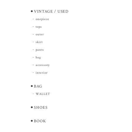
⚫︎VINTAGE / USED
onepiece
tops
outer
skirt
pants
bag
accessory
interior
⚫︎BAG
WALLET
⚫︎SHOES
⚫︎BOOK