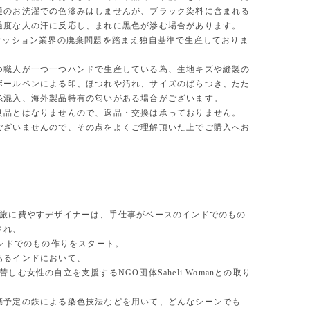
通のお洗濯での色滲みはしませんが、ブラック染料に含まれる
過度な人の汗に反応し、まれに黒色が滲む場合があります。
ファッション業界の廃棄問題を踏まえ独自基準で生産しておりま
つ職人が一つ一つハンドで生産している為、生地キズや縫製の
ボールペンによる印、ほつれや汚れ、サイズのばらつき、たた
糸混入、海外製品特有の匂いがある場合がございます。
良品とはなりませんので、返品・交換は承っておりません。
ございませんので、その点をよくご理解頂いた上でご購入へお
。
を旅に費やすデザイナーは、手仕事がベースのインドでのもの
され、
インドでのもの作りをスタート。
あるインドにおいて、
苦しむ女性の自立を支援するNGO団体Saheli Womanとの取り
棄予定の鉄による染色技法などを用いて、どんなシーンでも