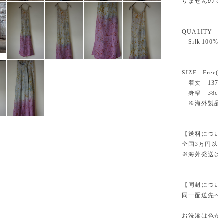
りませんの
QUALITY
Silk 100%
SIZE Fre
着丈 137
身幅 38c
※海外製品
【送料について/
全国3万円
※海外発送
【同封について/A
同一配送先
お洗濯は色