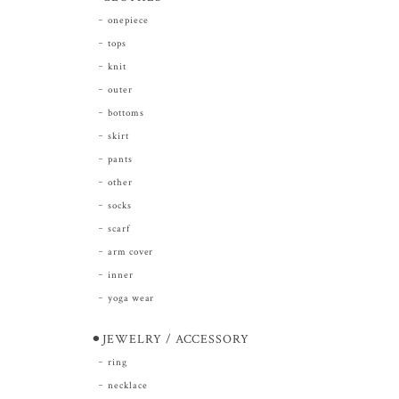
onepiece
tops
knit
outer
bottoms
skirt
pants
other
socks
scarf
arm cover
inner
yoga wear
⚫︎JEWELRY / ACCESSORY
ring
necklace