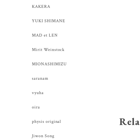
KAKERA
YUKI SHIMANE
MAD et LEN
Mirit Weinstock
MIONASHIMIZU
saranam
vyuha
oira
Rela
physis original
Jiwon Song