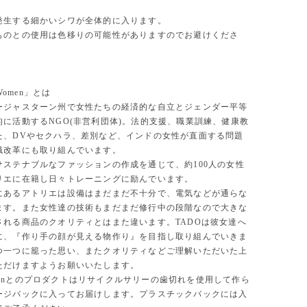
発生する細かいシワが全体的に入ります。
ものとの使用は色移りの可能性がありますのでお避けくださ
 Women」とは
ージャスターン州で女性たちの経済的な自立とジェンダー平等
的に活動するNGO(非営利団体)。法的支援、職業訓練、健康教
た、DVやセクハラ、差別など、インドの女性が直面する問題
識改革にも取り組んでいます。
サステナブルなファッションの作成を通じて、約100人の女性
リエに在籍し日々トレーニングに励んでいます。
にあるアトリエは設備はまだまだ不十分で、電気などが通らな
ます。また女性達の技術もまだまだ修行中の段階なので大きな
される商品のクオリティとはまた違います。TADOは彼女達へ
に、『作り手の顔が見える物作り』を目指し取り組んでいきま
つ一つに籠った思い、またクオリティなどご理解いただいた上
ただけますようお願いいたします。
 Womenとのプロダクトはリサイクルサリーの歯切れを使用して作ら
ージバックに入ってお届けします。プラスチックバックには入