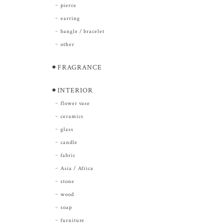
pierce
earring
bangle / bracelet
other
⚫︎FRAGRANCE
⚫︎INTERIOR
flower vase
ceramics
glass
candle
fabric
Asia / Africa
stone
wood
soap
furniture