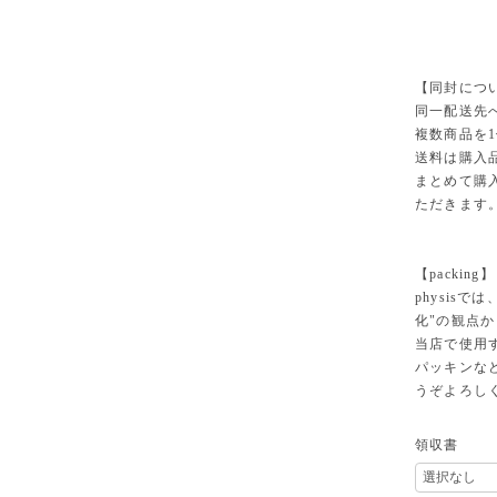
【同封につ
同一配送先
複数商品を
送料は購入
まとめて購
ただきます
【packing】
physisでは
化"の観点
当店で使用
パッキンな
うぞよろし
領収書