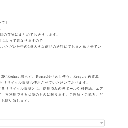
いて】
へ、
1個の荷物にまとめてお送りします。
品によって異なりますので
入いただいた中の1番大きな商品の送料にておまとめさせてい
。
、3R"Reduce:減らす、Reuse:繰り返し使う、Recycle:再資源
からリサイクル資材も使用させていただいております。
するリサイクル資材とは、使用済みの段ボールや梱包紙、エア
ど、再利用できる状態のものに限ります。ご理解・ご協力、ど
くお願い致します。