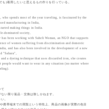
先でも)着用したいと思えるもの作りを行っている。
, who spends most of the year traveling, is fascinated by the
sed manufacturing in India,
started making things in India.
ale-dominated society,
 has been working with Saheli Woman, an NGO that supports
dence of women suffering from discrimination and domestic
India, and has also been involved in the development of a new
ed "Sahara",
 and a dyeing technique that uses discarded iron, she creates
t people would want to wear in any situation (no matter where
eling).
ついて
がない限り返品・交換は致しかねます。
さい。
や携帯端末での閲覧という特性上、商品の画像が実際の色目