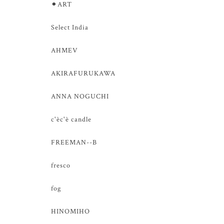
⚫︎ART
Select India
AHMEV
AKIRAFURUKAWA
ANNA NOGUCHI
c'èc'è candle
FREEMAN--B
fresco
fog
HINOMIHO