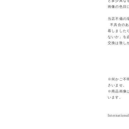
と多少異な
画像の色目
当店不備の
不具合のあ
着しました
ないか」を
交換は致し
※何かご不
さいませ。
※商品画像
います。
International