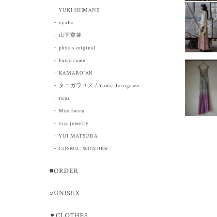
YUKI SHIMANE
vyuha
山下寛兼
physis original
Fauvirame
KAMARO'AN
タニガワユメ / Yume Tanigawa
rūpa
Moe Iwata
vija jewelry
YUI MATSUDA
COSMIC WONDER
■ORDER
○UNISEX
⚫︎CLOTHES