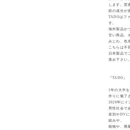
します。普
鉄の成分が
TADOは
す。
海外製品か
甘い商品、
みじわ、色
こちらは不
日本製品で
進み下さい
『TADO』
1年の大半
作りに魅了
2020年に
男性社会で
差別やDVに
組みや、
植物や、廃