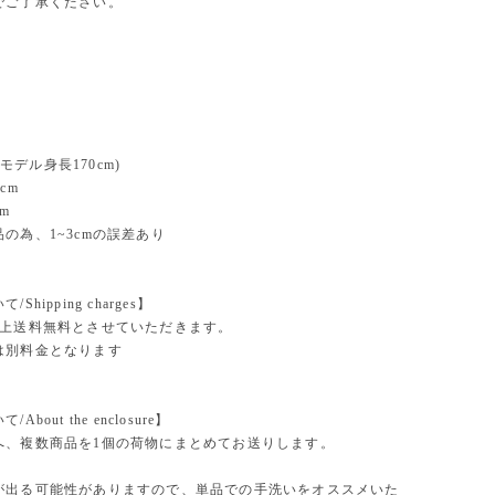
でご了承ください。
e(モデル身長170cm)
cm
m
の為、1~3cmの誤差あり
Shipping charges】
以上送料無料とさせていただきます。
は別料金となります
bout the enclosure】
へ、複数商品を1個の荷物にまとめてお送りします。
が出る可能性がありますので、単品での手洗いをオススメいた