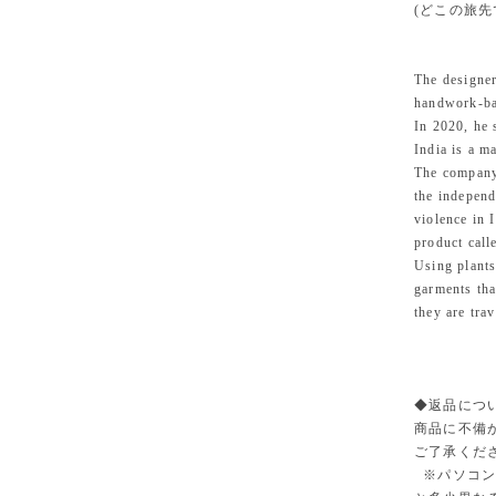
(どこの旅
The designer
handwork-ba
In 2020, he 
India is a m
The company
the indepen
violence in 
product call
Using plants
garments tha
they are trav
◆返品に
商品に不備
ご了承くだ
※パソコン