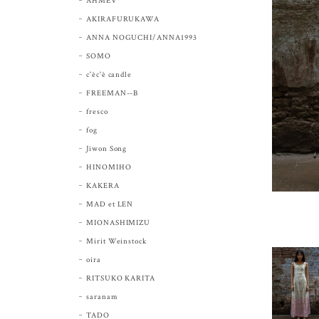
AHMEV
AKIRAFURUKAWA
ANNA NOGUCHI/ANNA1993
SOMO
c'èc'è candle
FREEMAN--B
fresco
fog
Jiwon Song
HINOMIHO
KAKERA
MAD et LEN
MIONASHIMIZU
Mirit Weinstock
oira
RITSUKO KARITA
saranam
TADO