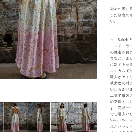
染めの際に
また淡色の
い。
※「Saheli
インド、ラ
の推進を目
育など、ま
に対する意
エシカルで
職人がアト
彼女達の村
い日もあり
工場で縫製
の支援と共
す。商品一
でご購入い
Saheli
れたパッケ