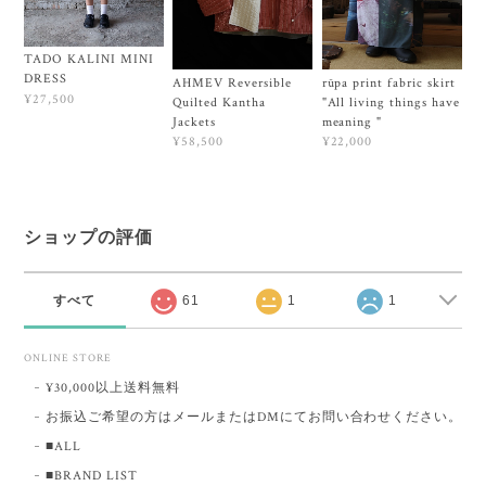
TADO KALINI MINI
DRESS
AHMEV Reversible
rūpa print fabric skirt
¥27,500
Quilted Kantha
"All living things have
Jackets
meaning "
¥58,500
¥22,000
ショップの評価
すべて
61
1
1
ONLINE STORE
¥30,000以上送料無料
お振込ご希望の方はメールまたはDMにてお問い合わせください。
■ALL
■BRAND LIST