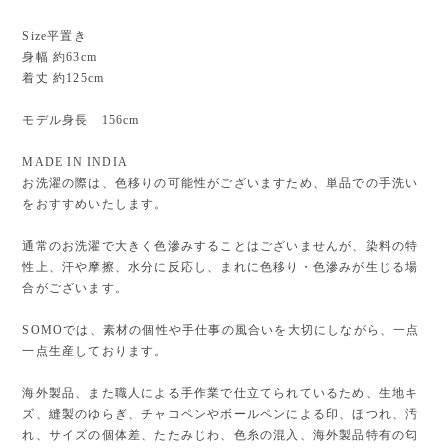
Size平置き
身幅 約63cm
着丈 約125cm
モデル身長 156cm
MADE IN INDIA
お洗濯の際は、色移りの可能性がございますため、単品での手洗い
をおすすめいたします。
通常のお洗濯で大きく色滲みすることはございませんが、染料の特
性上、汗や摩擦、水分に反応し、まれに色移り・色滲みが生じる場
合がございます。
SOMOでは、素材の個性や手仕事の風合いを大切にしながら、一点
一点生産しております。
海外製品、また職人による手作業で仕立てられているため、生地キ
ズ、縫製のゆらぎ、チャコペンやボールペンによる印、ほつれ、汚
れ、サイズの個体差、たたみじわ、色糸の混入、海外製品特有の匂