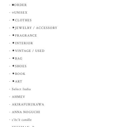
■ORDER
○UNISEX
⚫︎CLOTHES
⚫︎JEWELRY / ACCESSORY
⚫︎FRAGRANCE
⚫︎INTERIOR
⚫︎VINTAGE / USED
⚫︎BAG
⚫︎SHOES
⚫︎BOOK
⚫︎ART
Select India
AHMEV
AKIRAFURUKAWA
ANNA NOGUCHI
c'èc'è candle