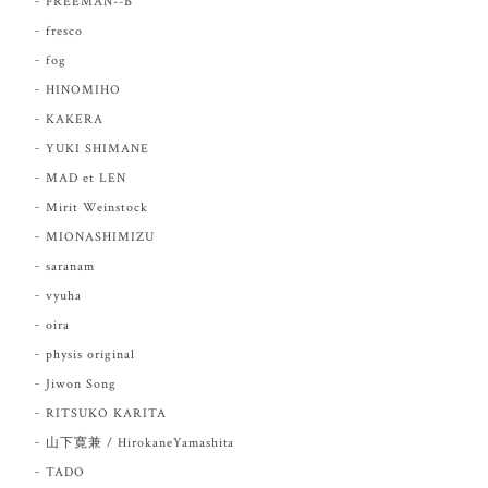
FREEMAN--B
fresco
fog
HINOMIHO
KAKERA
YUKI SHIMANE
MAD et LEN
Mirit Weinstock
MIONASHIMIZU
saranam
vyuha
oira
physis original
Jiwon Song
RITSUKO KARITA
山下寛兼 / HirokaneYamashita
TADO