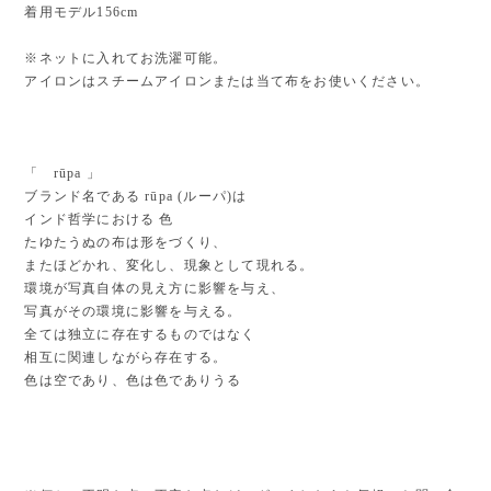
着用モデル156cm
※ネットに入れてお洗濯可能。
アイロンはスチームアイロンまたは当て布をお使いください。
「 rūpa 」
ブランド名である rūpa (ルーパ)は
インド哲学における 色
たゆたうぬの布は形をづくり、
またほどかれ、変化し、現象として現れる。
環境が写真自体の見え方に影響を与え、
写真がその環境に影響を与える。
全ては独立に存在するものではなく
相互に関連しながら存在する。
色は空であり、色は色でありうる