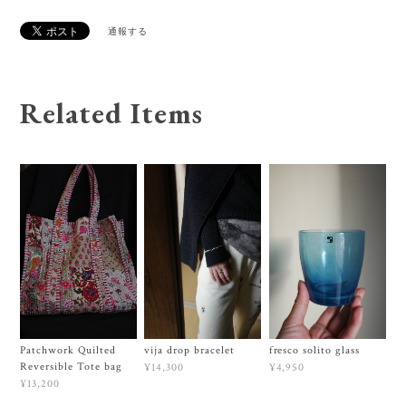
通報する
Related Items
Patchwork Quilted
vija drop bracelet
fresco solito glass
Reversible Tote bag
¥14,300
¥4,950
¥13,200