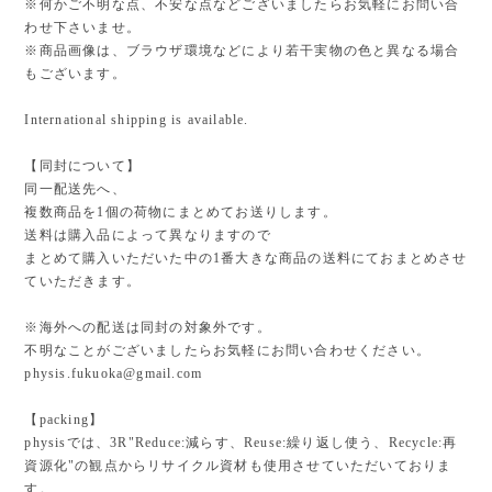
※何かご不明な点、不安な点などございましたらお気軽にお問い合
わせ下さいませ。
※商品画像は、ブラウザ環境などにより若干実物の色と異なる場合
もございます。
International shipping is available.
【同封について】
同一配送先へ、
複数商品を1個の荷物にまとめてお送りします。
送料は購入品によって異なりますので
まとめて購入いただいた中の1番大きな商品の送料にておまとめさせ
ていただきます。
※海外への配送は同封の対象外です。
不明なことがございましたらお気軽にお問い合わせください。
physis.fukuoka@gmail.com
【packing】
physisでは、3R"Reduce:減らす、Reuse:繰り返し使う、Recycle:再
資源化"の観点からリサイクル資材も使用させていただいておりま
す。