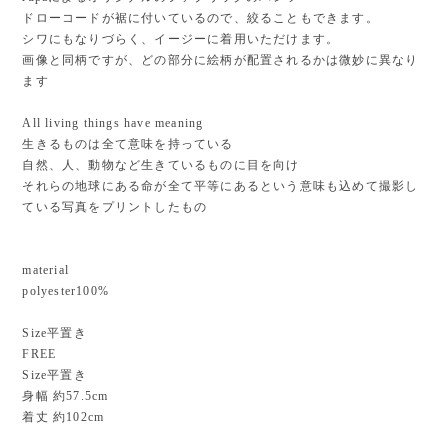
ドローコードが裾に付いているので、絞ることもできます。
シワにもなりづらく、イージーに着用いただけます。
画像と同柄ですが、どの部分に絵柄が配置されるかは微妙に異なり
ます
All living things have meaning
生きるものは全て意味を持っている
自然、人、動物など生きているものに目を向け
それらの地球にある命が全て平等にあるという意味も込めて撮影し
ている写真をプリントしたもの
material
polyester100%
Size平置き
FREE
Size平置き
身幅 約57.5cm
着丈 約102cm