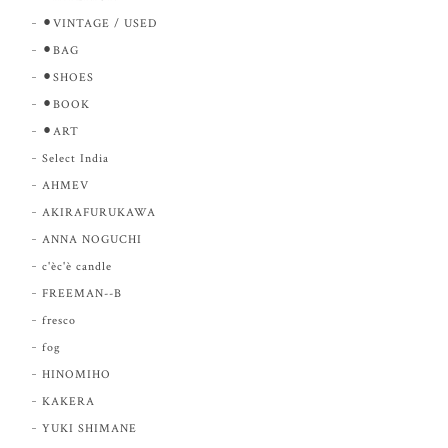
⚫︎VINTAGE / USED
⚫︎BAG
⚫︎SHOES
⚫︎BOOK
⚫︎ART
Select India
AHMEV
AKIRAFURUKAWA
ANNA NOGUCHI
c'èc'è candle
FREEMAN--B
fresco
fog
HINOMIHO
KAKERA
YUKI SHIMANE