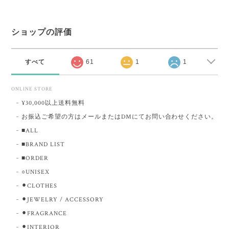
ショップの評価
すべて
61
1
1
ONLINE STORE
¥30,000以上送料無料
お振込ご希望の方はメールまたはDMにてお問い合わせください。
■ALL
■BRAND LIST
■ORDER
○UNISEX
⚫︎CLOTHES
⚫︎JEWELRY / ACCESSORY
⚫︎FRAGRANCE
⚫︎INTERIOR