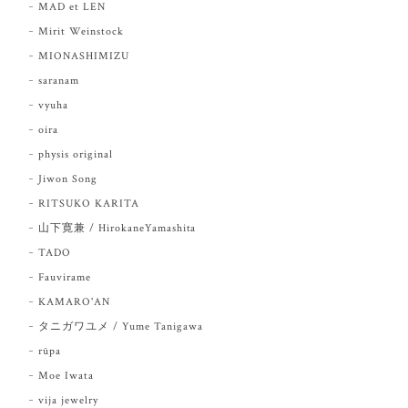
MAD et LEN
Mirit Weinstock
MIONASHIMIZU
saranam
vyuha
oira
physis original
Jiwon Song
RITSUKO KARITA
山下寛兼 / HirokaneYamashita
TADO
Fauvirame
KAMARO'AN
タニガワユメ / Yume Tanigawa
rūpa
Moe Iwata
vija jewelry