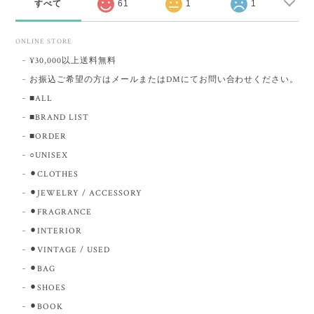
すべて
61
1
1
ONLINE STORE
¥30,000以上送料無料
お振込ご希望の方はメールまたはDMにてお問い合わせください。
■ALL
■BRAND LIST
■ORDER
○UNISEX
⚫︎CLOTHES
⚫︎JEWELRY / ACCESSORY
⚫︎FRAGRANCE
⚫︎INTERIOR
⚫︎VINTAGE / USED
⚫︎BAG
⚫︎SHOES
⚫︎BOOK