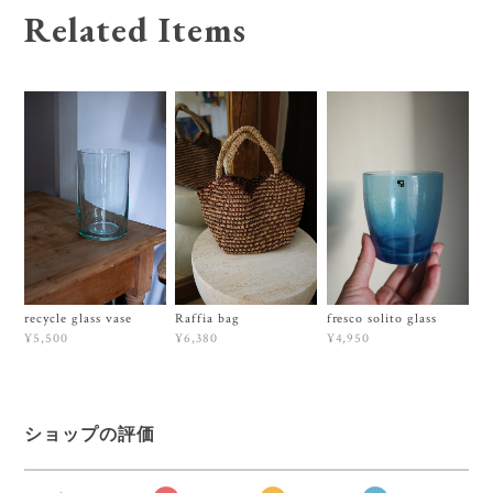
Related Items
recycle glass vase
Raffia bag
fresco solito glass
¥5,500
¥6,380
¥4,950
ショップの評価