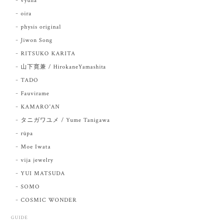
vyuha
oira
physis original
Jiwon Song
RITSUKO KARITA
山下寛兼 / HirokaneYamashita
TADO
Fauvirame
KAMARO'AN
タニガワユメ / Yume Tanigawa
rūpa
Moe Iwata
vija jewelry
YUI MATSUDA
SOMO
COSMIC WONDER
GUIDE