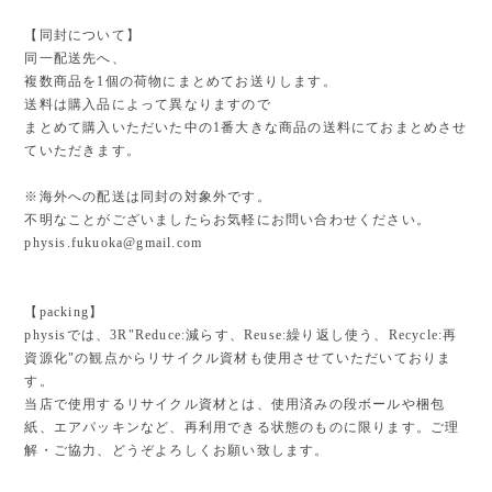
【同封について】
同一配送先へ、
複数商品を1個の荷物にまとめてお送りします。
送料は購入品によって異なりますので
まとめて購入いただいた中の1番大きな商品の送料にておまとめさせ
ていただきます。
※海外への配送は同封の対象外です。
不明なことがございましたらお気軽にお問い合わせください。
physis.fukuoka@gmail.com
【packing】
physisでは、3R"Reduce:減らす、Reuse:繰り返し使う、Recycle:再
資源化"の観点からリサイクル資材も使用させていただいておりま
す。
当店で使用するリサイクル資材とは、使用済みの段ボールや梱包
紙、エアパッキンなど、再利用できる状態のものに限ります。ご理
解・ご協力、どうぞよろしくお願い致します。