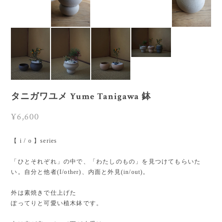
タニガワユメ Yume Tanigawa 鉢
¥6,600
【 i / o 】series
「ひとそれぞれ」の中で、「わたしのもの」を見つけてもらいた
い。自分と他者(I/other)、内面と外見(in/out)。
外は素焼きで仕上げた
ぽってりと可愛い植木鉢です。