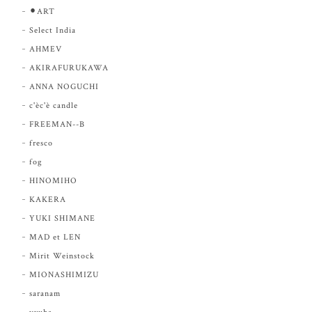
⚫︎ART
Select India
AHMEV
AKIRAFURUKAWA
ANNA NOGUCHI
c'èc'è candle
FREEMAN--B
fresco
fog
HINOMIHO
KAKERA
YUKI SHIMANE
MAD et LEN
Mirit Weinstock
MIONASHIMIZU
saranam