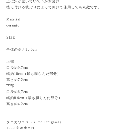
上は穴が空いていて下が水受け
植え付ける枝ぶりによって傾けて使用しても素敵です。
Material
ceramic
SIZE
全体の高さ10.5cm
上部
口径約9.7cm
幅約10cm（最も膨らんだ部分）
高さ約7.2cm
下部
口径約6,7cm
幅約8.0cm（最も膨らんだ部分）
高さ約4.2cm
タニガワユメ（Yume Tanigawa）
1999 京都生まれ