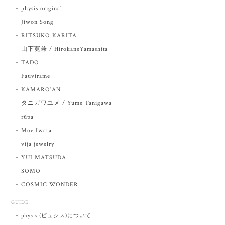
physis original
Jiwon Song
RITSUKO KARITA
山下寛兼 / HirokaneYamashita
TADO
Fauvirame
KAMARO'AN
タニガワユメ / Yume Tanigawa
rūpa
Moe Iwata
vija jewelry
YUI MATSUDA
SOMO
COSMIC WONDER
GUIDE
physis (ピュシス)について