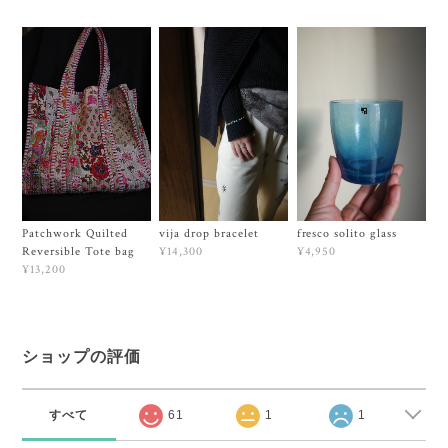
Patchwork Quilted
vija drop bracelet
fresco solito glass
Reversible Tote bag
¥14,300
¥4,950
¥13,200
ショップの評価
すべて
61
1
1