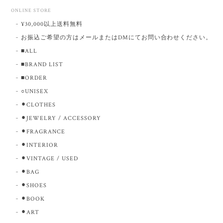
ONLINE STORE
¥30,000以上送料無料
お振込ご希望の方はメールまたはDMにてお問い合わせください。
■ALL
■BRAND LIST
■ORDER
○UNISEX
⚫︎CLOTHES
⚫︎JEWELRY / ACCESSORY
⚫︎FRAGRANCE
⚫︎INTERIOR
⚫︎VINTAGE / USED
⚫︎BAG
⚫︎SHOES
⚫︎BOOK
⚫︎ART