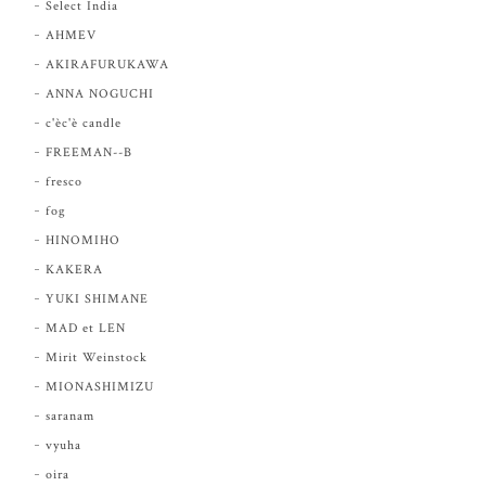
Select India
AHMEV
AKIRAFURUKAWA
ANNA NOGUCHI
c'èc'è candle
FREEMAN--B
fresco
fog
HINOMIHO
KAKERA
YUKI SHIMANE
MAD et LEN
Mirit Weinstock
MIONASHIMIZU
saranam
vyuha
oira