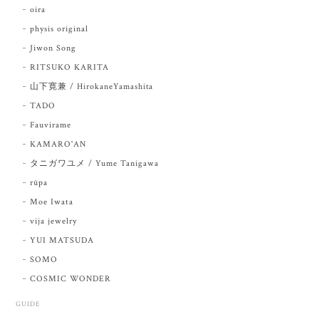
oira
physis original
Jiwon Song
RITSUKO KARITA
山下寛兼 / HirokaneYamashita
TADO
Fauvirame
KAMARO'AN
タニガワユメ / Yume Tanigawa
rūpa
Moe Iwata
vija jewelry
YUI MATSUDA
SOMO
COSMIC WONDER
GUIDE