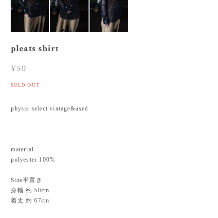
pleats shirt
¥50
SOLD OUT
physis select vintage&used
material
polyester 100%
Size平置き
身幅 約 50cm
着丈 約 67cm