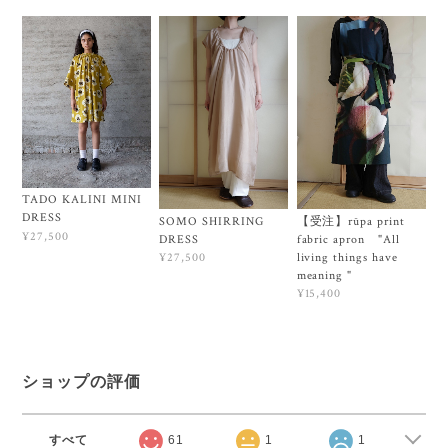
TADO KALINI MINI
DRESS
SOMO SHIRRING
【受注】rūpa print
¥27,500
DRESS
fabric apron "All
living things have
¥27,500
meaning "
¥15,400
ショップの評価
すべて
61
1
1