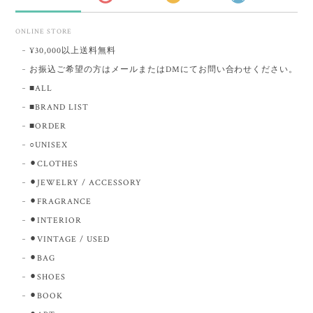
ONLINE STORE
¥30,000以上送料無料
お振込ご希望の方はメールまたはDMにてお問い合わせください。
■ALL
■BRAND LIST
■ORDER
○UNISEX
⚫︎CLOTHES
⚫︎JEWELRY / ACCESSORY
⚫︎FRAGRANCE
⚫︎INTERIOR
⚫︎VINTAGE / USED
⚫︎BAG
⚫︎SHOES
⚫︎BOOK