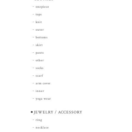
onepiece
tops
knit
outer
bottoms
skirt
pants
other
socks
scarf
arm cover
inner
yoga wear
⚫︎JEWELRY / ACCESSORY
ring
necklace