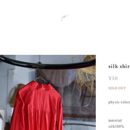
silk shir
¥50
SOLD OUT
physis selec
material
silk100%