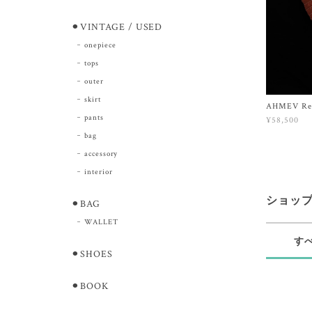
⚫︎VINTAGE / USED
onepiece
tops
outer
skirt
AHMEV Reve
pants
¥58,500
bag
accessory
interior
ショッ
⚫︎BAG
WALLET
す
⚫︎SHOES
⚫︎BOOK