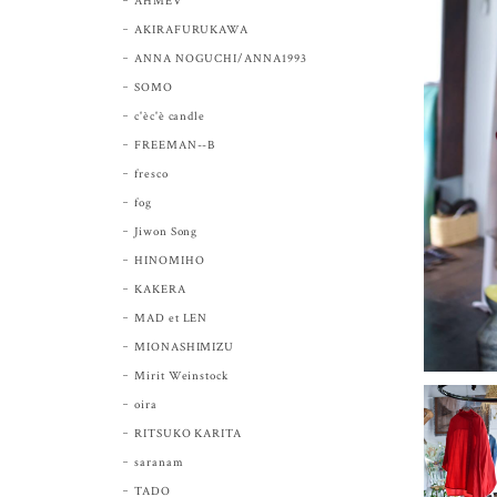
AHMEV
AKIRAFURUKAWA
ANNA NOGUCHI/ANNA1993
SOMO
c'èc'è candle
FREEMAN--B
fresco
fog
Jiwon Song
HINOMIHO
KAKERA
MAD et LEN
MIONASHIMIZU
Mirit Weinstock
oira
RITSUKO KARITA
saranam
TADO