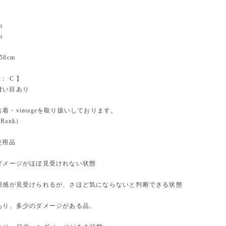
m
m
8cm
on： C 】
縫い目あり
着・vintageを取り扱いしております。
 Rank）
使用品
やダメージがほぼ見受けれない状態
使用感が見受けられるが、さほど気にならないと判断できる状態
があり、多少のダメージがある品。