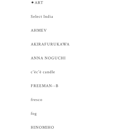
⚫︎ART
Select India
AHMEV
AKIRAFURUKAWA
ANNA NOGUCHI
c'èc'è candle
FREEMAN--B
fresco
fog
HINOMIHO