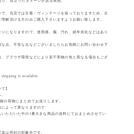
があり、目立ったダメージがある状態。
いで、当店では古着・ヴィンテージを扱っておりますため、古
ご理解頂ける方のみご購入下さいますようお願い致します。
ージになりますので、使用感、傷、汚れ、経年劣化などはあり
明な点、不安な点などございましたらお気軽にお問い合わせ下
は、ブラウザ環境などにより若干実物の色と異なる場合もござ
 shipping is available.
いて】
へ、
1個の荷物にまとめてお送りします。
品によって異なりますので
入いただいた中の1番大きな商品の送料にておまとめさせてい
。
配送は同封の対象外です。