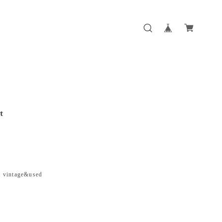
t
t vintage&used