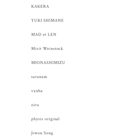
KAKERA
YUKI SHIMANE
MAD et LEN
Mirit Weinstock
MIONASHIMIZU
saranam
vyuha
oira
physis original
Jiwon Song