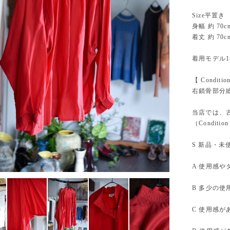
Size平置き
身幅 約 70c
着丈 約 70c
着用モデル15
【 Conditi
右鎖骨部分
当店では、古
（Condition
S 新品・未
A 使用感
B 多少の
C 使用感