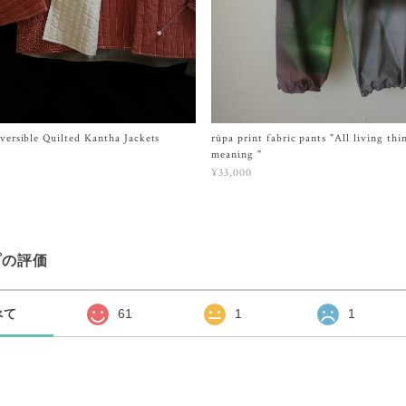
rsible Quilted Kantha Jackets
rūpa print fabric pants "All living thi
meaning "
¥33,000
プの評価
べて
61
1
1