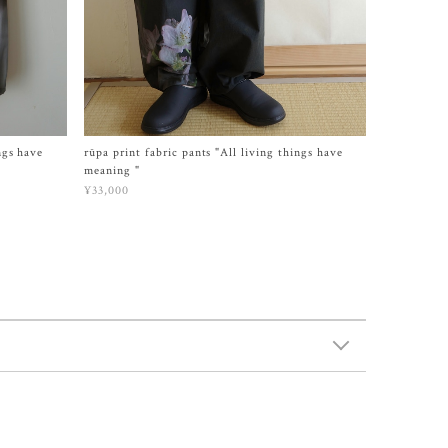
ngs have
rūpa print fabric pants "All living things have
meaning "
¥33,000