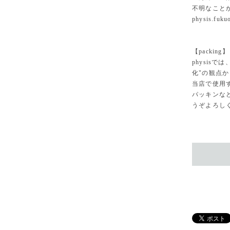
不明なこと
physis.fuk
【packing】
physisでは
化"の観点
当店で使用
パッキンな
うぞよろし