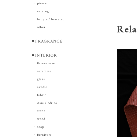
pierce
earring
bangle / bracelet
Rela
other
⚫︎FRAGRANCE
⚫︎INTERIOR
flower vase
ceramics
glass
candle
fabric
Asia / Africa
stone
wood
soap
furniture