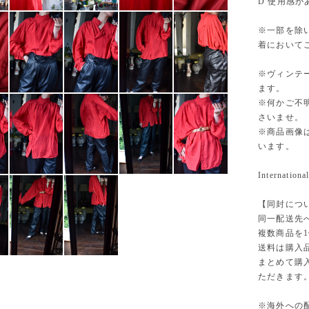
D 使用感
※一部を除
着において
※ヴィンテ
ます。
※何かご不
さいませ。
※商品画像
います。
International
【同封につ
同一配送先
複数商品を
送料は購入
まとめて購
ただきます
※海外への