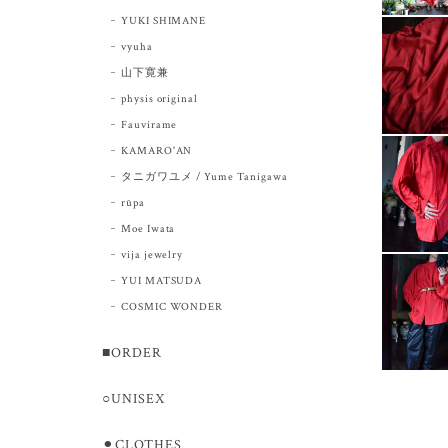
YUKI SHIMANE
vyuha
山下寛兼
physis original
Fauvirame
KAMARO'AN
タニガワユメ / Yume Tanigawa
rūpa
Moe Iwata
vija jewelry
YUI MATSUDA
COSMIC WONDER
■ORDER
○UNISEX
⚫︎CLOTHES