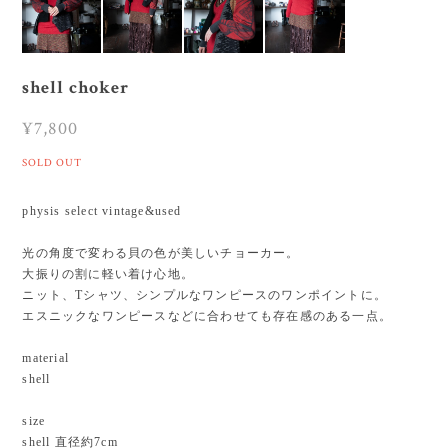
shell choker
¥7,800
SOLD OUT
physis select vintage&used
光の角度で変わる貝の色が美しいチョーカー。
大振りの割に軽い着け心地。
ニット、Tシャツ、シンプルなワンピースのワンポイントに。
エスニックなワンピースなどに合わせても存在感のある一点。
material
shell
size
shell 直径約7cm