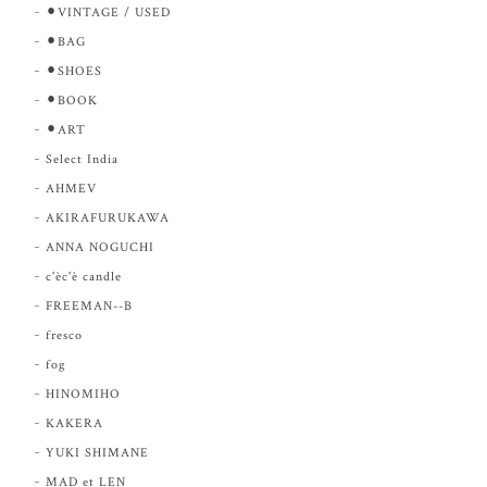
⚫︎VINTAGE / USED
⚫︎BAG
⚫︎SHOES
⚫︎BOOK
⚫︎ART
Select India
AHMEV
AKIRAFURUKAWA
ANNA NOGUCHI
c'èc'è candle
FREEMAN--B
fresco
fog
HINOMIHO
KAKERA
YUKI SHIMANE
MAD et LEN