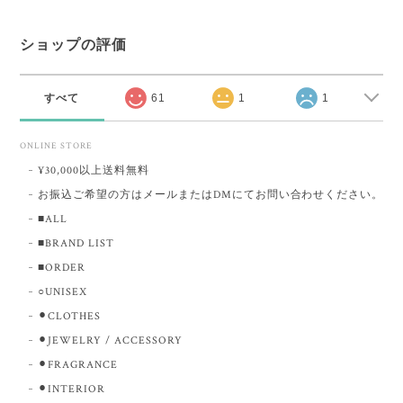
ショップの評価
すべて
61
1
1
ONLINE STORE
¥30,000以上送料無料
お振込ご希望の方はメールまたはDMにてお問い合わせください。
■ALL
■BRAND LIST
■ORDER
○UNISEX
⚫︎CLOTHES
⚫︎JEWELRY / ACCESSORY
⚫︎FRAGRANCE
⚫︎INTERIOR