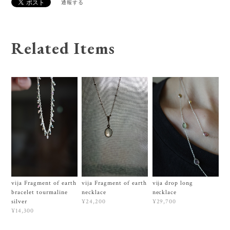
通報する
Related Items
vija Fragment of earth
vija Fragment of earth
vija drop long
bracelet tourmaline
necklace
necklace
silver
¥24,200
¥29,700
¥14,300