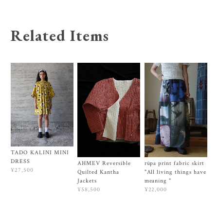
Related Items
TADO KALINI MINI
DRESS
AHMEV Reversible
rūpa print fabric skirt
¥27,500
Quilted Kantha
"All living things have
Jackets
meaning "
¥58,500
¥22,000