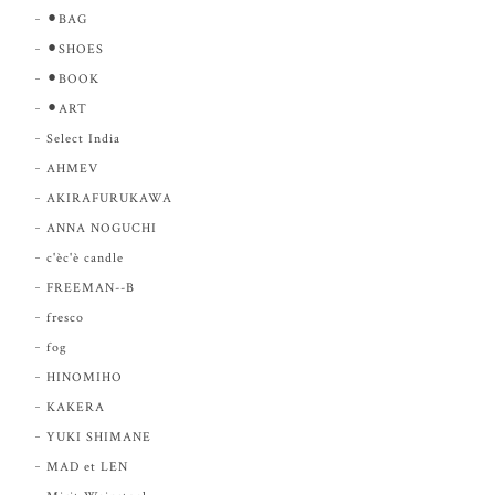
⚫︎BAG
⚫︎SHOES
⚫︎BOOK
⚫︎ART
Select India
AHMEV
AKIRAFURUKAWA
ANNA NOGUCHI
c'èc'è candle
FREEMAN--B
fresco
fog
HINOMIHO
KAKERA
YUKI SHIMANE
MAD et LEN