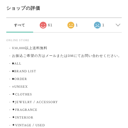
ショップの評価
すべて
61
1
1
ONLINE STORE
¥30,000以上送料無料
お振込ご希望の方はメールまたはDMにてお問い合わせください。
■ALL
■BRAND LIST
■ORDER
○UNISEX
⚫︎CLOTHES
⚫︎JEWELRY / ACCESSORY
⚫︎FRAGRANCE
⚫︎INTERIOR
⚫︎VINTAGE / USED