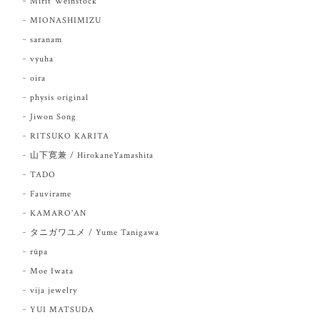
Mirit Weinstock
MIONASHIMIZU
saranam
vyuha
oira
physis original
Jiwon Song
RITSUKO KARITA
山下寛兼 / HirokaneYamashita
TADO
Fauvirame
KAMARO'AN
タニガワユメ / Yume Tanigawa
rūpa
Moe Iwata
vija jewelry
YUI MATSUDA