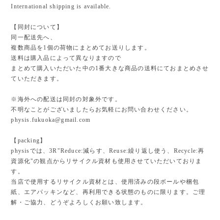
International shipping is available.
【同封について】
同一配送先へ、
複数商品を1個の荷物にまとめてお送りします。
送料は購入品によって異なりますので
まとめて購入いただいた中の1番大きな商品の送料にておまとめさせ
ていただきます。
※海外への配送は同封の対象外です。
不明なことがございましたらお気軽にお問い合わせください。
physis.fukuoka@gmail.com
【packing】
physisでは、3R"Reduce:減らす、Reuse:繰り返し使う、Recycle:再
資源化"の観点からリサイクル資材も使用させていただいておりま
す。
当店で使用するリサイクル資材とは、使用済みの段ボールや梱包
紙、エアパッキンなど、再利用できる状態のものに限ります。ご理
解・ご協力、どうぞよろしくお願い致します。