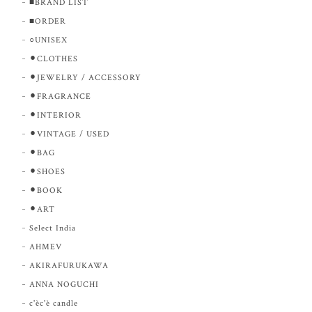
■BRAND LIST
■ORDER
○UNISEX
⚫︎CLOTHES
⚫︎JEWELRY / ACCESSORY
⚫︎FRAGRANCE
⚫︎INTERIOR
⚫︎VINTAGE / USED
⚫︎BAG
⚫︎SHOES
⚫︎BOOK
⚫︎ART
Select India
AHMEV
AKIRAFURUKAWA
ANNA NOGUCHI
c'èc'è candle