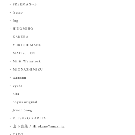
FREEMAN--B
fresco
fog
HINOMIHO
KAKERA
YUKI SHIMANE
MAD et LEN
Mirit Weinstock
MIONASHIMIZU
saranam
vyuha
oira
physis original
Jiwon Song
RITSUKO KARITA
山下寛兼 / HirokaneYamashita
TADO