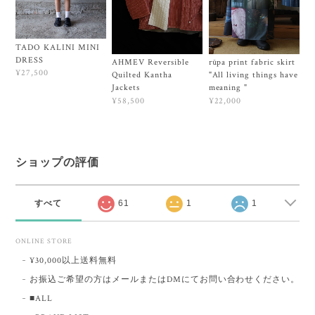
TADO KALINI MINI
DRESS
AHMEV Reversible
rūpa print fabric skirt
¥27,500
Quilted Kantha
"All living things have
Jackets
meaning "
¥58,500
¥22,000
ショップの評価
すべて
61
1
1
ONLINE STORE
¥30,000以上送料無料
お振込ご希望の方はメールまたはDMにてお問い合わせください。
■ALL