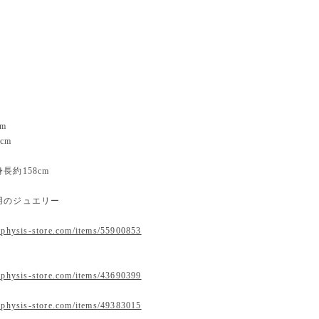
5cm
m
m
5cm
長約158cm
用のジュエリー
.physis-store.com/items/55900853
.physis-store.com/items/43690399
.physis-store.com/items/49383015