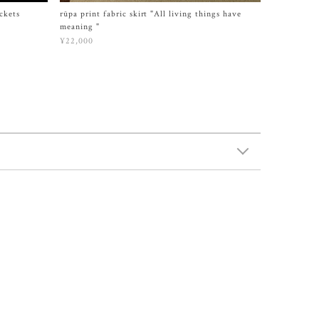
ckets
rūpa print fabric skirt "All living things have
meaning "
¥22,000