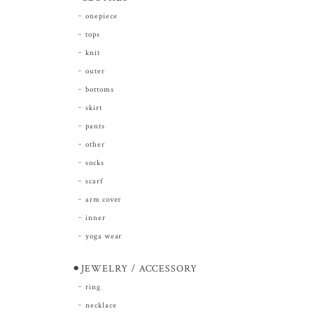
onepiece
tops
knit
outer
bottoms
skirt
pants
other
socks
scarf
arm cover
inner
yoga wear
⚫︎JEWELRY / ACCESSORY
ring
necklace