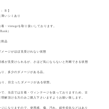
on： B 】
に薄いシミあり
着・vintageを取り扱いしております。
 Rank）
使用品
やダメージがほぼ見受けれない状態
使用感が見受けられるが、さほど気にならないと判断できる状態
があり、多少のダメージがある品。
があり、目立ったダメージがある状態。
いで、当店では古着・ヴィンテージを扱っておりますため、古
ご理解頂ける方のみご購入下さいますようお願い致します。
ージになりますので、使用感、傷、汚れ、経年劣化などはあり