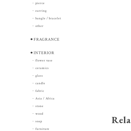
pierce
earring
bangle / bracelet
other
⚫︎FRAGRANCE
⚫︎INTERIOR
flower vase
ceramics
glass
candle
fabric
Asia / Africa
stone
wood
Rela
soap
furniture