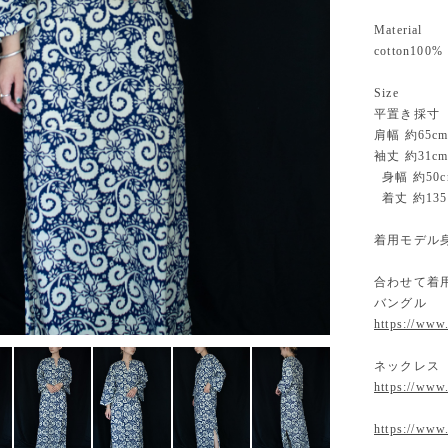
Material
cotton100%
Size
平置き採寸
肩幅 約6
袖丈 約31c
身幅 約50c
着丈 約13
着用モデル身
合わせて着
バングル
https://www
ネックレス
https://www
https://www