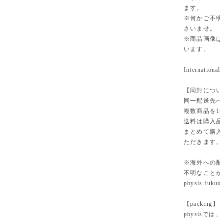
ます。
※何かご不
さいませ。
※商品画像
います。
International
【同封につ
同一配送先
複数商品を
送料は購入
まとめて購
ただきます
※海外への
不明なこと
physis.fuk
【packing】
physisでは