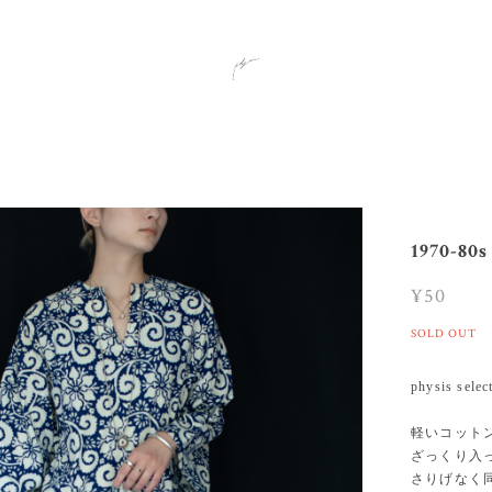
1970-80s
¥50
SOLD OUT
physis selec
軽いコット
ざっくり入
さりげなく