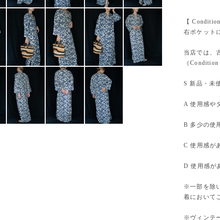
【 Conditi
右ポケット
当店では、古
（Condition
S 新品・未
A 使用感
B 多少の
C 使用感
D 使用感
※一部を除
着において
※ヴィンテ