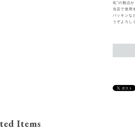
化"の観点
当店で使用
パッキンな
うぞよろし
ted Items