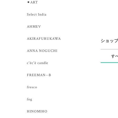
⚫︎ART
Select India
AHMEV
AKIRAFURUKAWA
ショッ
ANNA NOGUCHI
す
c'èc'è candle
FREEMAN--B
fresco
fog
HINOMIHO