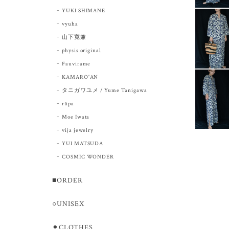
YUKI SHIMANE
vyuha
山下寛兼
physis original
Fauvirame
KAMARO'AN
タニガワユメ / Yume Tanigawa
rūpa
Moe Iwata
vija jewelry
YUI MATSUDA
COSMIC WONDER
■ORDER
○UNISEX
⚫︎CLOTHES