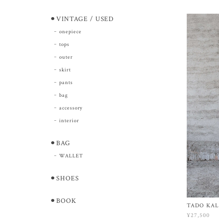
⚫︎VINTAGE / USED
onepiece
tops
outer
skirt
pants
bag
accessory
interior
⚫︎BAG
WALLET
⚫︎SHOES
⚫︎BOOK
TADO KAL
¥27,500