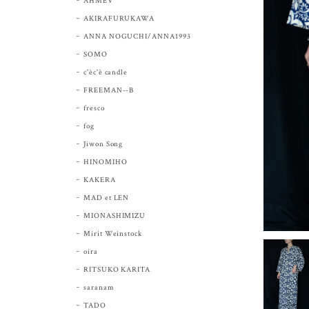
AHMEV
AKIRAFURUKAWA
ANNA NOGUCHI/ANNA1993
SOMO
c'èc'è candle
FREEMAN--B
fresco
fog
Jiwon Song
HINOMIHO
KAKERA
MAD et LEN
MIONASHIMIZU
Mirit Weinstock
oira
RITSUKO KARITA
saranam
TADO