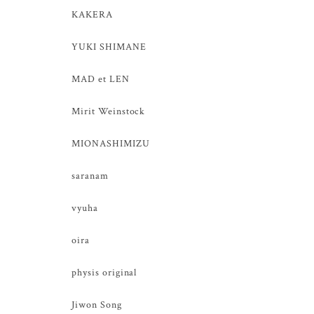
KAKERA
YUKI SHIMANE
MAD et LEN
Mirit Weinstock
MIONASHIMIZU
saranam
vyuha
oira
physis original
Jiwon Song