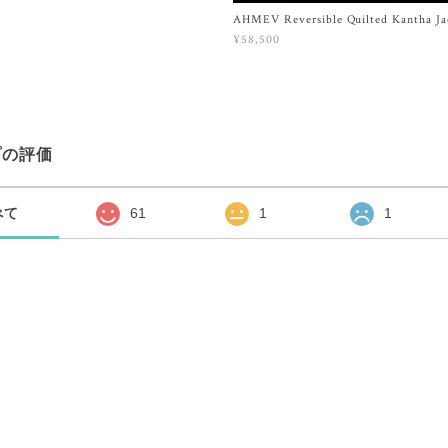
AHMEV Reversible Quilted Kantha Ja
¥58,500
プの評価
べて
61
1
1