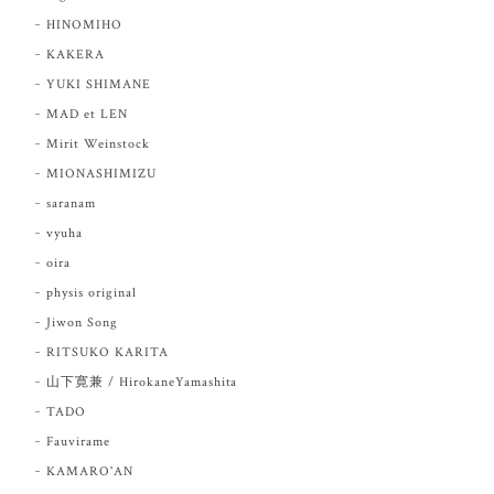
HINOMIHO
KAKERA
YUKI SHIMANE
MAD et LEN
Mirit Weinstock
MIONASHIMIZU
saranam
vyuha
oira
physis original
Jiwon Song
RITSUKO KARITA
山下寛兼 / HirokaneYamashita
TADO
Fauvirame
KAMARO'AN