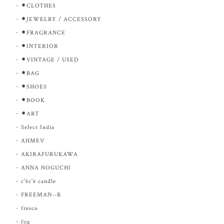
⚫︎CLOTHES
⚫︎JEWELRY / ACCESSORY
⚫︎FRAGRANCE
⚫︎INTERIOR
⚫︎VINTAGE / USED
⚫︎BAG
⚫︎SHOES
⚫︎BOOK
⚫︎ART
Select India
AHMEV
AKIRAFURUKAWA
ANNA NOGUCHI
c'èc'è candle
FREEMAN--B
fresco
fog