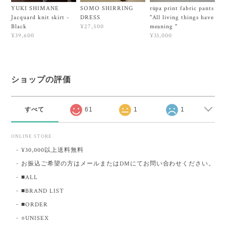
YUKI SHIMANE
SOMO SHIRRING
rūpa print fabric pants
Jacquard knit skirt -
DRESS
"All living things have
Black
meaning "
¥27,500
¥39,600
¥33,000
ショップの評価
すべて
61
1
1
ONLINE STORE
¥30,000以上送料無料
お振込ご希望の方はメールまたはDMにてお問い合わせください。
■ALL
■BRAND LIST
■ORDER
○UNISEX