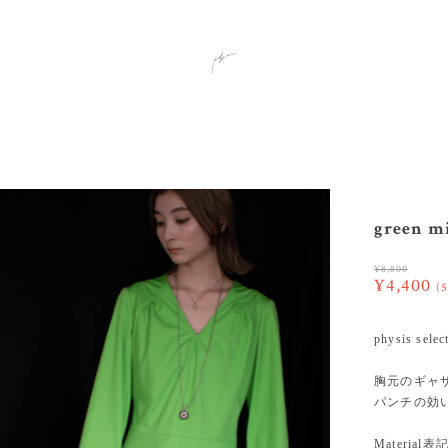
green mi
¥8,800
¥4,400
(
physis selec
胸元のギャ
パンチの効
Material