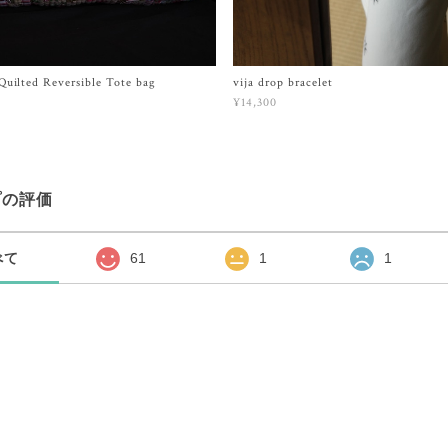
uilted Reversible Tote bag
vija drop bracelet
¥14,300
プの評価
べて
61
1
1