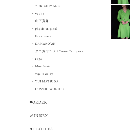
YUKI SHIMANE
vyuha
山下寛兼
physis original
Fauvirame
KAMARO'AN
タニガワユメ / Yume Tanigawa
rūpa
Moe Iwata
vija jewelry
YUI MATSUDA
COSMIC WONDER
■ORDER
○UNISEX
⚫︎CLOTHES