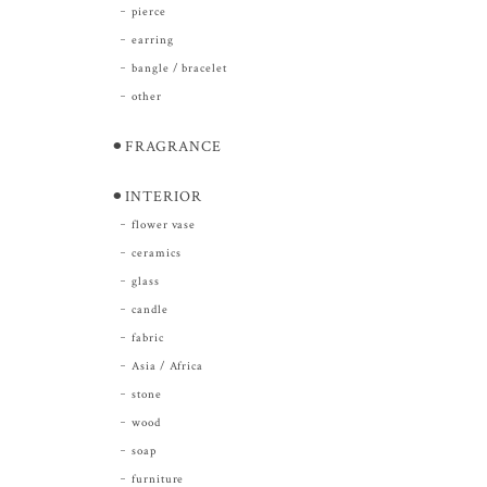
pierce
earring
bangle / bracelet
other
⚫︎FRAGRANCE
⚫︎INTERIOR
flower vase
ceramics
glass
candle
fabric
Asia / Africa
stone
wood
soap
furniture