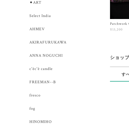
⚫︎ART
Select India
Patchwork Q
AHMEV
¥13,200
AKIRAFURUKAWA
ANNA NOGUCHI
ショッ
c'èc'è candle
す
FREEMAN--B
fresco
fog
HINOMIHO