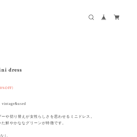
ni dress
50%OFF)
t vintage&used
ザーや切り替えが女性らしさを思わせるミニドレス。
いた鮮やかななグリーンが特徴です。
表記なし