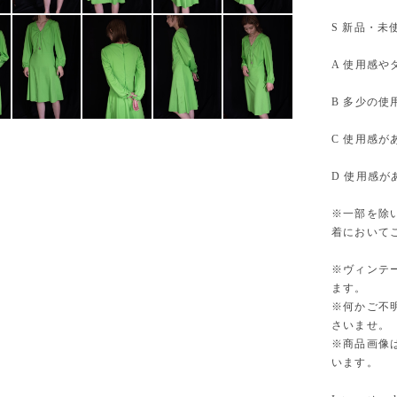
S 新品・未
A 使用感
B 多少の
C 使用感
D 使用感
※一部を除
着において
※ヴィンテ
ます。
※何かご不
さいませ。
※商品画像
います。