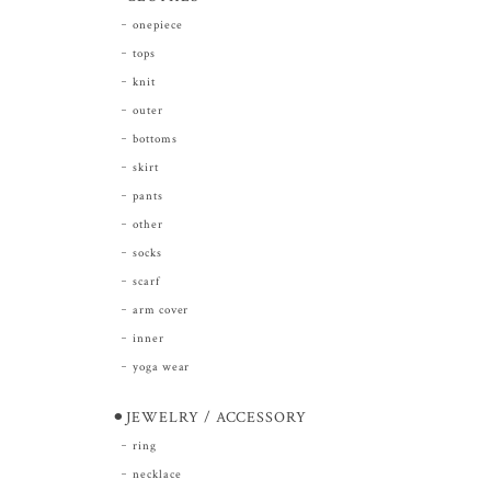
onepiece
tops
knit
outer
bottoms
skirt
pants
other
socks
scarf
arm cover
inner
yoga wear
⚫︎JEWELRY / ACCESSORY
ring
necklace