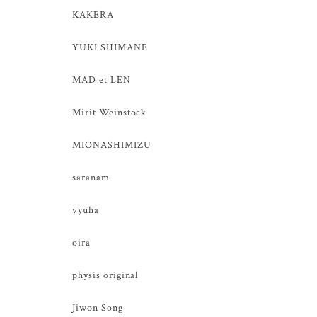
KAKERA
YUKI SHIMANE
MAD et LEN
Mirit Weinstock
MIONASHIMIZU
saranam
vyuha
oira
physis original
Jiwon Song