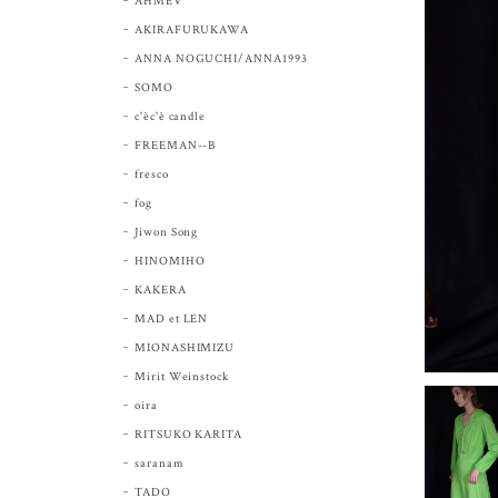
AHMEV
AKIRAFURUKAWA
ANNA NOGUCHI/ANNA1993
SOMO
c'èc'è candle
FREEMAN--B
fresco
fog
Jiwon Song
HINOMIHO
KAKERA
MAD et LEN
MIONASHIMIZU
Mirit Weinstock
oira
RITSUKO KARITA
saranam
TADO