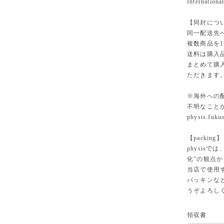
International
【同封につ
同一配送先
複数商品を
送料は購入
まとめて購
ただきます
※海外への
不明なこと
physis.fuk
【packing】
physisでは
化"の観点
当店で使用
パッキンな
うぞよろし
領収書