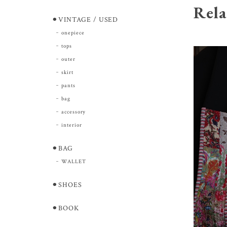
Rela
⚫︎VINTAGE / USED
onepiece
tops
outer
skirt
pants
bag
accessory
interior
⚫︎BAG
WALLET
⚫︎SHOES
⚫︎BOOK