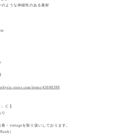
ンのような伸縮性のある素材
cm
m
m
m
m
用
.physis-store.com/items/43690399
on： C 】
あり
着・vintageを取り扱いしております。
 Rank）