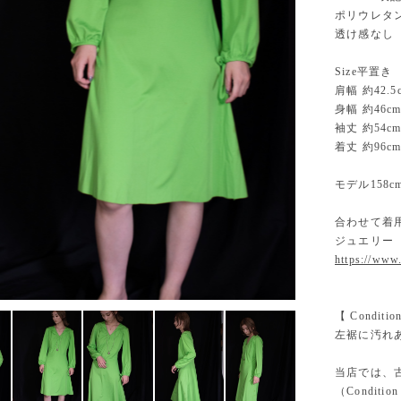
ポリウレタ
透け感なし
Size平置き
肩幅 約42.5
身幅 約46c
袖丈 約54c
着丈 約96c
モデル158c
合わせて着
ジュエリー
https://www
【 Conditi
左裾に汚れ
当店では、古
（Condition