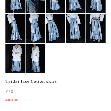
Taidai lace Cotton skirt
¥50
SOLD OUT