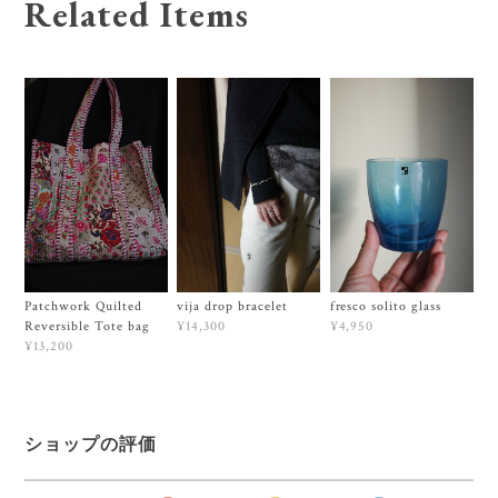
Related Items
Patchwork Quilted
vija drop bracelet
fresco solito glass
Reversible Tote bag
¥14,300
¥4,950
¥13,200
ショップの評価