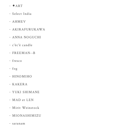
⚫︎ART
Select India
AHMEV
AKIRAFURUKAWA
ANNA NOGUCHI
c'èc'è candle
FREEMAN--B
fresco
fog
HINOMIHO
KAKERA
YUKI SHIMANE
MAD et LEN
Mirit Weinstock
MIONASHIMIZU
saranam