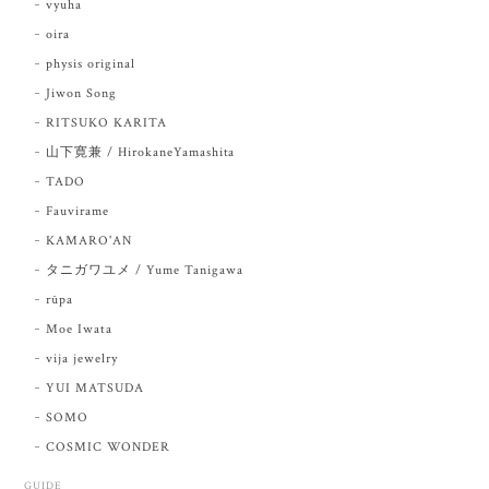
vyuha
oira
physis original
Jiwon Song
RITSUKO KARITA
山下寛兼 / HirokaneYamashita
TADO
Fauvirame
KAMARO'AN
タニガワユメ / Yume Tanigawa
rūpa
Moe Iwata
vija jewelry
YUI MATSUDA
SOMO
COSMIC WONDER
GUIDE