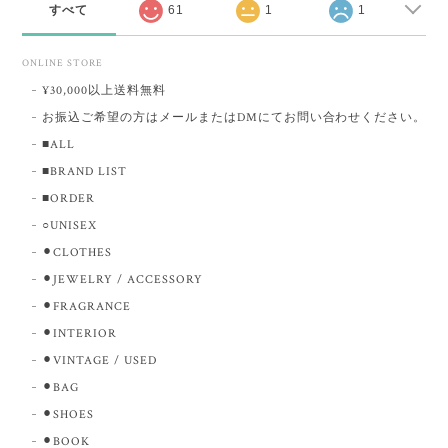
すべて
61
1
1
ONLINE STORE
¥30,000以上送料無料
お振込ご希望の方はメールまたはDMにてお問い合わせください。
■ALL
■BRAND LIST
■ORDER
○UNISEX
⚫︎CLOTHES
⚫︎JEWELRY / ACCESSORY
⚫︎FRAGRANCE
⚫︎INTERIOR
⚫︎VINTAGE / USED
⚫︎BAG
⚫︎SHOES
⚫︎BOOK