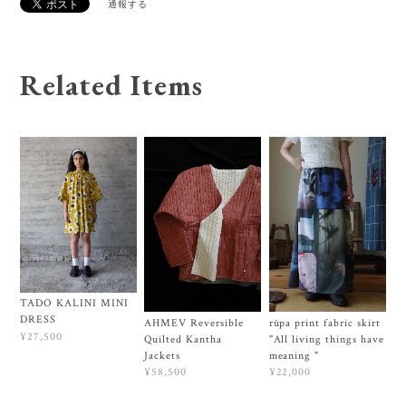
通報する
Related Items
TADO KALINI MINI
DRESS
AHMEV Reversible
rūpa print fabric skirt
¥27,500
Quilted Kantha
"All living things have
Jackets
meaning "
¥58,500
¥22,000