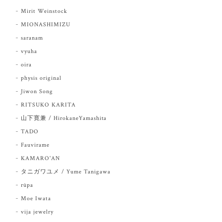
Mirit Weinstock
MIONASHIMIZU
saranam
vyuha
oira
physis original
Jiwon Song
RITSUKO KARITA
山下寛兼 / HirokaneYamashita
TADO
Fauvirame
KAMARO'AN
タニガワユメ / Yume Tanigawa
rūpa
Moe Iwata
vija jewelry