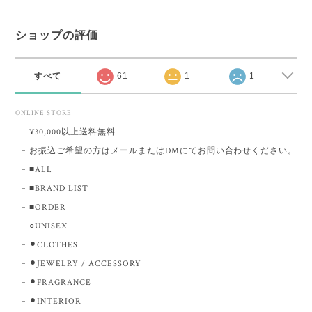
ショップの評価
すべて
61
1
1
ONLINE STORE
¥30,000以上送料無料
お振込ご希望の方はメールまたはDMにてお問い合わせください。
■ALL
■BRAND LIST
■ORDER
○UNISEX
⚫︎CLOTHES
⚫︎JEWELRY / ACCESSORY
⚫︎FRAGRANCE
⚫︎INTERIOR