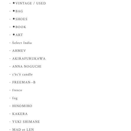
⚫︎VINTAGE / USED
⚫︎BAG
⚫︎SHOES
⚫︎BOOK
⚫︎ART
Select India
AHMEV
AKIRAFURUKAWA
ANNA NOGUCHI
c'èc'è candle
FREEMAN--B
fresco
fog
HINOMIHO
KAKERA
YUKI SHIMANE
MAD et LEN