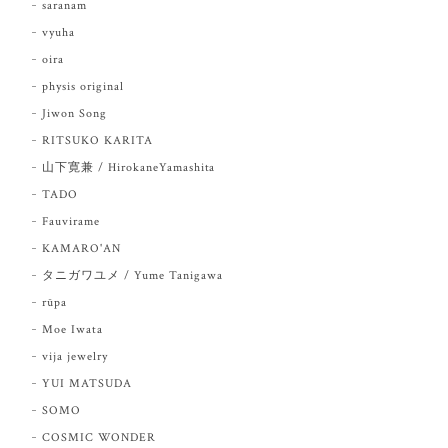
saranam
vyuha
oira
physis original
Jiwon Song
RITSUKO KARITA
山下寛兼 / HirokaneYamashita
TADO
Fauvirame
KAMARO'AN
タニガワユメ / Yume Tanigawa
rūpa
Moe Iwata
vija jewelry
YUI MATSUDA
SOMO
COSMIC WONDER