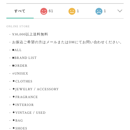
すべて
61
1
1
ONLINE STORE
¥30,000以上送料無料
お振込ご希望の方はメールまたはDMにてお問い合わせください。
■ALL
■BRAND LIST
■ORDER
○UNISEX
⚫︎CLOTHES
⚫︎JEWELRY / ACCESSORY
⚫︎FRAGRANCE
⚫︎INTERIOR
⚫︎VINTAGE / USED
⚫︎BAG
⚫︎SHOES