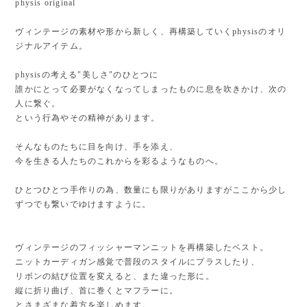
physis original
ヴィンテージの素材や形から新しく、再構築していくphysisのオリ
ジナルアイテム。
physisの考える"美しさ"のひとつに
誰かにとって必要がなくなってしまったものに息を吹きかけ、次の
人に繋ぐ。
という行為やその精神があります。
そんなものたちに目を向け、手を添え、
今を生きる人たちのこれからを彩るようなものへ。
ひとつひとつ手作りの為、数量にも限りがありますがここから少し
ずつでも繋いでゆけますように。
ヴィンテージのフィッシャーマンニットを再構築したベスト。
ニットカーディガン感覚で普段のスタイルにプラスしたり、
リボンの結び位置を変えると、また違った形に。
縦に折り曲げ、首に巻くとマフラーに。
とさまざまな着方を楽しめます。