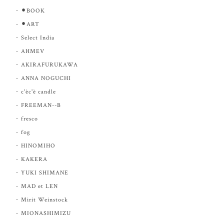
⚫︎BOOK
⚫︎ART
Select India
AHMEV
AKIRAFURUKAWA
ANNA NOGUCHI
c'èc'è candle
FREEMAN--B
fresco
fog
HINOMIHO
KAKERA
YUKI SHIMANE
MAD et LEN
Mirit Weinstock
MIONASHIMIZU