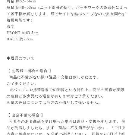
肩幅 約52~56cm
身幅 約48~53cm（ニット部分の採寸。パッチワークの為部分によっ
て若干幅が異なります。紐でサイドを結ぶタイプなので男女問わず
着用可能です）
着丈
FRONT 約63.5cm
BACK 約77cm
◆返品について
【 お客様ご都合の場合 】
商品に不備がない限り返品・交換は致しかねます。
ご了承ください。
※パソコンや携帯端末での閲覧という特性上、商品の画像が実際
の色目と多少異なる場合が有りますがご了承ください。
画像の色目については当方の不備として扱いません。
【 当店不備の場合 】
不具合のある商品を受け取った場合は返品・交換を承ります。 商
品が到着しましたら、まず「商品に不良箇所がないか」、「ご注文
内容と相違がないか」を必ずご確認ください。 到着から8日以上経