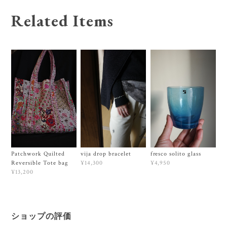
Related Items
Patchwork Quilted
vija drop bracelet
fresco solito glass
Reversible Tote bag
¥14,300
¥4,950
¥13,200
ショップの評価