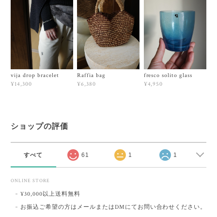
vija drop bracelet
Raffia bag
fresco solito glass
¥14,300
¥6,380
¥4,950
ショップの評価
すべて
61
1
1
ONLINE STORE
¥30,000以上送料無料
お振込ご希望の方はメールまたはDMにてお問い合わせください。