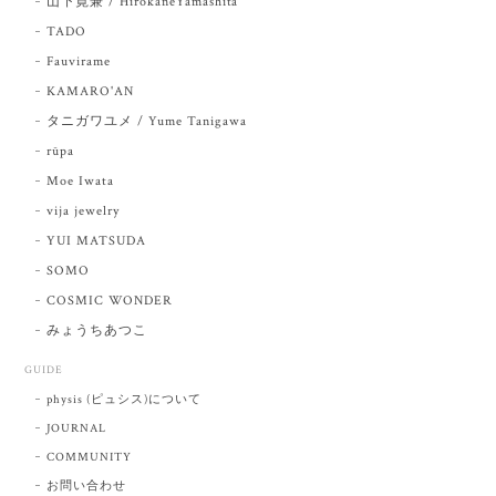
山下寛兼 / HirokaneYamashita
TADO
Fauvirame
KAMARO'AN
タニガワユメ / Yume Tanigawa
rūpa
Moe Iwata
vija jewelry
YUI MATSUDA
SOMO
COSMIC WONDER
みょうちあつこ
GUIDE
physis (ピュシス)について
JOURNAL
COMMUNITY
お問い合わせ