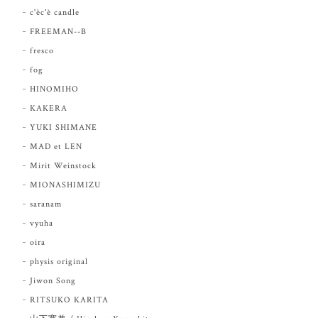
c'èc'è candle
FREEMAN--B
fresco
fog
HINOMIHO
KAKERA
YUKI SHIMANE
MAD et LEN
Mirit Weinstock
MIONASHIMIZU
saranam
vyuha
oira
physis original
Jiwon Song
RITSUKO KARITA