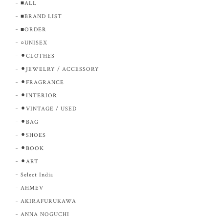
■ALL
■BRAND LIST
■ORDER
○UNISEX
⚫︎CLOTHES
⚫︎JEWELRY / ACCESSORY
⚫︎FRAGRANCE
⚫︎INTERIOR
⚫︎VINTAGE / USED
⚫︎BAG
⚫︎SHOES
⚫︎BOOK
⚫︎ART
Select India
AHMEV
AKIRAFURUKAWA
ANNA NOGUCHI