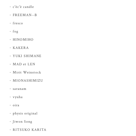
c'èc'è candle
FREEMAN--B
fresco
fog
HINOMIHO
KAKERA
YUKI SHIMANE
MAD et LEN
Mirit Weinstock
MIONASHIMIZU
saranam
vyuha
oira
physis original
Jiwon Song
RITSUKO KARITA