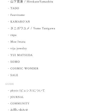
山下寛兼 / HirokaneYamashita
TADO
Fauvirame
KAMARO'AN
タニガワユメ / Yume Tanigawa
rūpa
Moe Iwata
vija jewelry
YUI MATSUDA
SOMO
COSMIC WONDER
SALE
GUIDE
physis (ピュシス)について
JOURNAL
COMMUNITY
お問い合わせ