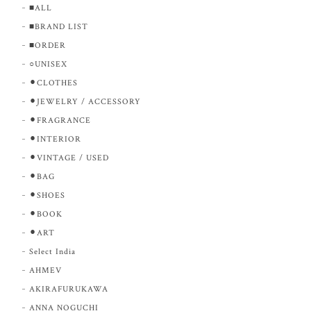
■ALL
■BRAND LIST
■ORDER
○UNISEX
⚫︎CLOTHES
⚫︎JEWELRY / ACCESSORY
⚫︎FRAGRANCE
⚫︎INTERIOR
⚫︎VINTAGE / USED
⚫︎BAG
⚫︎SHOES
⚫︎BOOK
⚫︎ART
Select India
AHMEV
AKIRAFURUKAWA
ANNA NOGUCHI