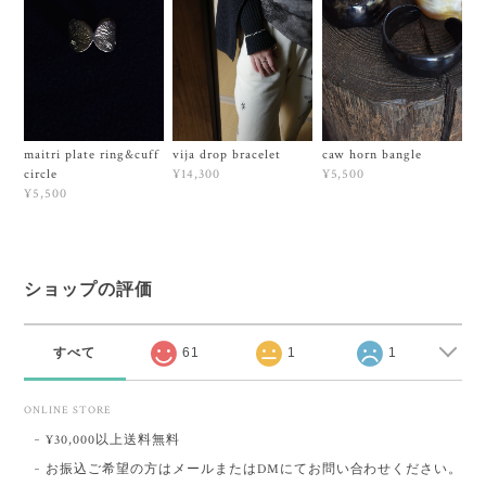
maitri plate ring&cuff
vija drop bracelet
caw horn bangle
circle
¥14,300
¥5,500
¥5,500
ショップの評価
すべて
61
1
1
ONLINE STORE
¥30,000以上送料無料
お振込ご希望の方はメールまたはDMにてお問い合わせください。