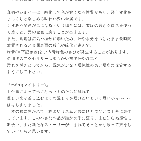
真鍮やシルバーは、酸化して色が濃くなる性質があり、経年変化を
じっくりと楽しめる味わい深い金属です。
くすみや変色が気になるという場合には、市販の磨きクロスを使っ
て磨くと、元の金色に戻すことが出来ます。
また、真鍮は湿気や塩分に弱いため、汗や水分をつけたまま長時間
放置されると金属表面の酸化や硫化が進んで、
緑青(※下記参照)という青緑色のさびが発生することがあります。
使用後のアクセサリーは柔らかい布で汗や湿気や
汚れを拭きとってから、湿気が少なく通気性の良い場所に保管する
ようにして下さい。
『maîtri(マイトリー)』
手仕事によって形になったものたちに触れて、
優しい光が差し込むような温もりを届けたいという思いからmaitri
ははじまりました。
一本の線に導かれて、程よいリズムと共にひとつひとつ丁寧に製作
しています。この小さな作品が誰かの手に渡り、まだ知らぬ感性に
出会い、また新たなストーリーが生まれてそっと寄り添って旅をし
ていけたらと思います。