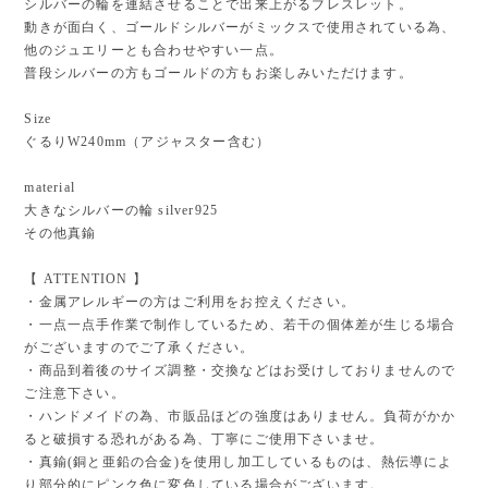
シルバーの輪を連結させることで出来上がるブレスレット。
動きが面白く、ゴールドシルバーがミックスで使用されている為、
他のジュエリーとも合わせやすい一点。
普段シルバーの方もゴールドの方もお楽しみいただけます。
Size
ぐるりW240mm（アジャスター含む）
material
大きなシルバーの輪 silver925
その他真鍮
【 ATTENTION 】
・金属アレルギーの方はご利用をお控えください。
・一点一点手作業で制作しているため、若干の個体差が生じる場合
がございますのでご了承ください。
・商品到着後のサイズ調整・交換などはお受けしておりませんので
ご注意下さい。
・ハンドメイドの為、市販品ほどの強度はありません。負荷がかか
ると破損する恐れがある為、丁寧にご使用下さいませ。
・真鍮(銅と亜鉛の合金)を使用し加工しているものは、熱伝導によ
り部分的にピンク色に変色している場合がございます。