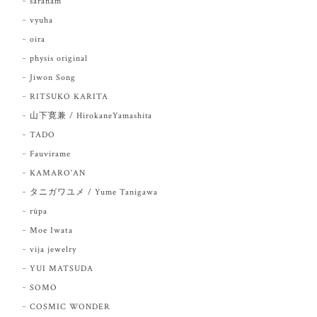
saranam
vyuha
oira
physis original
Jiwon Song
RITSUKO KARITA
山下寛兼 / HirokaneYamashita
TADO
Fauvirame
KAMARO'AN
タニガワユメ / Yume Tanigawa
rūpa
Moe Iwata
vija jewelry
YUI MATSUDA
SOMO
COSMIC WONDER