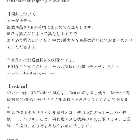
International shipping is available.
【同封について】
同一配送先へ、
複数商品を1個の荷物にまとめてお送りします。
送料は購入品によって異なりますので
まとめて購入いただいた中の1番大きな商品の送料にておまとめさせ
ていただきます。
※海外への配送は同封の対象外です。
不明なことがございましたらお気軽にお問い合わせください。
physis.fukuoka@gmail.com
【packing】
physisでは、3R"Reduce:減らす、Reuse:繰り返し使う、Recycle:再
資源化"の観点からリサイクル資材も使用させていただいておりま
す。
当店で使用するリサイクル資材とは、使用済みの段ボールや梱包
紙、エアパッキンなど、再利用できる状態のものに限ります。ご理
解・ご協力、どうぞよろしくお願い致します。