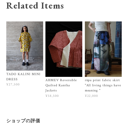
Related Items
TADO KALINI MINI
DRESS
AHMEV Reversible
rūpa print fabric skirt
¥27,500
Quilted Kantha
"All living things have
Jackets
meaning "
¥58,500
¥22,000
ショップの評価