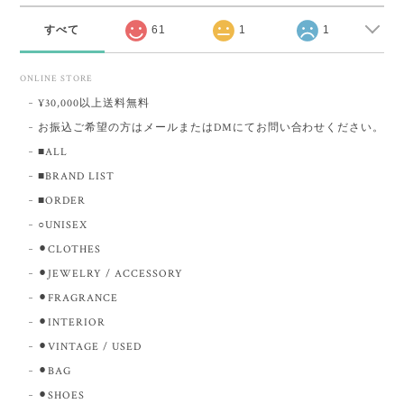
すべて
61
1
1
ONLINE STORE
¥30,000以上送料無料
お振込ご希望の方はメールまたはDMにてお問い合わせください。
■ALL
■BRAND LIST
■ORDER
○UNISEX
⚫︎CLOTHES
⚫︎JEWELRY / ACCESSORY
⚫︎FRAGRANCE
⚫︎INTERIOR
⚫︎VINTAGE / USED
⚫︎BAG
⚫︎SHOES