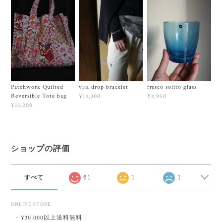
Patchwork Quilted
vija drop bracelet
fresco solito glass
Reversible Tote bag
¥14,300
¥4,950
¥13,200
ショップの評価
すべて
61
1
1
ONLINE STORE
¥30,000以上送料無料