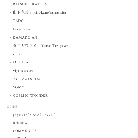
RITSUKO KARITA
山下寛兼 / HirokaneYamashita
TADO
Fauvirame
KAMARO'AN
タニガワユメ / Yume Tanigawa
rūpa
Moe Iwata
vija jewelry
YUI MATSUDA
SOMO
COSMIC WONDER
GUIDE
physis (ピュシス)について
JOURNAL
COMMUNITY