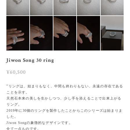
Jiwon Song 30 ring
¥60,500
"リングは、始まりもなく、中間も終わりもない、永遠の存在である
ことを示す。
天然石本来の美しを生かしつつ、少し手を添えることで出来上がる
リング。
2019年に30個のリングを製作したことからこのシリーズは始まりま
した。
Jiwon Songの象徴的なデザインです。
全て一点ものです。