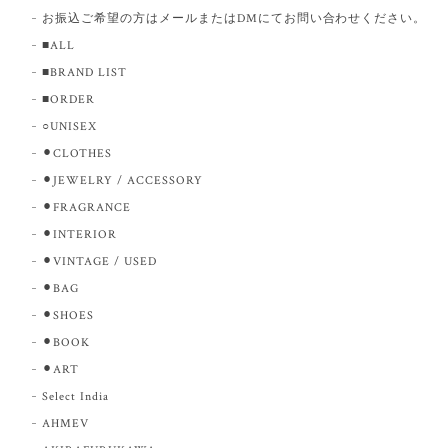
お振込ご希望の方はメールまたはDMにてお問い合わせください。
■ALL
■BRAND LIST
■ORDER
○UNISEX
⚫︎CLOTHES
⚫︎JEWELRY / ACCESSORY
⚫︎FRAGRANCE
⚫︎INTERIOR
⚫︎VINTAGE / USED
⚫︎BAG
⚫︎SHOES
⚫︎BOOK
⚫︎ART
Select India
AHMEV