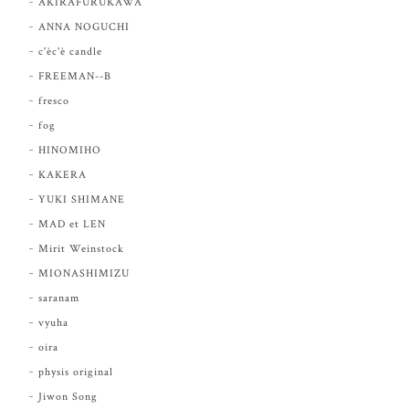
AKIRAFURUKAWA
ANNA NOGUCHI
c'èc'è candle
FREEMAN--B
fresco
fog
HINOMIHO
KAKERA
YUKI SHIMANE
MAD et LEN
Mirit Weinstock
MIONASHIMIZU
saranam
vyuha
oira
physis original
Jiwon Song