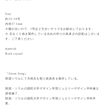
Size
約13~14号
内径17.1mm
※幅が太いので、1号ほど大きいサイズをお勧めしております。
※ 石をくり抜き製作している太めの作りの為多少の誤差はございま
す。ご了承ください。
material
Rock crystal
『Jiwon Song』
韓国ソウルにて天然石を彫り装身具を製作している。
韓国・ソウルの国民大学デザイン学部ジュエリーデザイン学科修士
課程修了、
韓国・ソウルの国民大学デザイン学部ジュエリーデザイン学科卒
業。