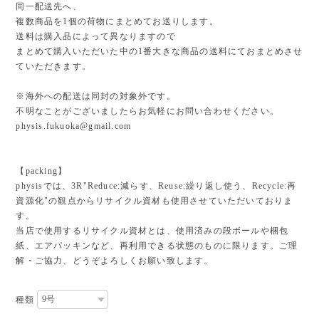
同一配送先へ、
複数商品を1個の荷物にまとめてお送りします。
送料は購入品によって異なりますので
まとめて購入いただいた中の1番大きな商品の送料にておまとめさせ
ていただきます。
※海外への配送は同封の対象外です。
不明なことがございましたらお気軽にお問い合わせください。
physis.fukuoka@gmail.com
【packing】
physisでは、3R"Reduce:減らす、Reuse:繰り返し使う、Recycle:再
資源化"の観点からリサイクル資材も使用させていただいておりま
す。
当店で使用するリサイクル資材とは、使用済みの段ボールや梱包
紙、エアパッキンなど、再利用できる状態のものに限ります。ご理
解・ご協力、どうぞよろしくお願い致します。
種類