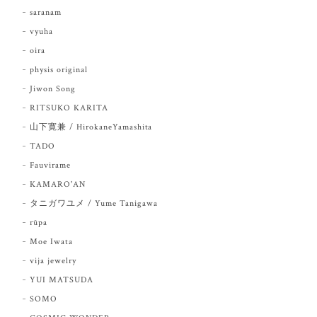
saranam
vyuha
oira
physis original
Jiwon Song
RITSUKO KARITA
山下寛兼 / HirokaneYamashita
TADO
Fauvirame
KAMARO'AN
タニガワユメ / Yume Tanigawa
rūpa
Moe Iwata
vija jewelry
YUI MATSUDA
SOMO