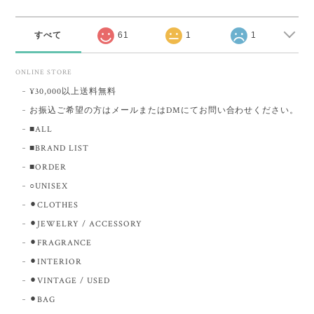
すべて
61
1
1
ONLINE STORE
¥30,000以上送料無料
お振込ご希望の方はメールまたはDMにてお問い合わせください。
■ALL
■BRAND LIST
■ORDER
○UNISEX
⚫︎CLOTHES
⚫︎JEWELRY / ACCESSORY
⚫︎FRAGRANCE
⚫︎INTERIOR
⚫︎VINTAGE / USED
⚫︎BAG