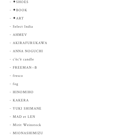
⚫︎SHOES
⚫︎BOOK
⚫︎ART
Select India
AHMEV
AKIRAFURUKAWA
ANNA NOGUCHI
c'èc'è candle
FREEMAN--B
fresco
fog
HINOMIHO
KAKERA
YUKI SHIMANE
MAD et LEN
Mirit Weinstock
MIONASHIMIZU