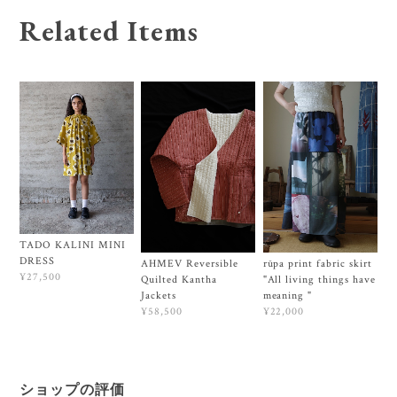
Related Items
TADO KALINI MINI
DRESS
AHMEV Reversible
rūpa print fabric skirt
¥27,500
Quilted Kantha
"All living things have
Jackets
meaning "
¥58,500
¥22,000
ショップの評価