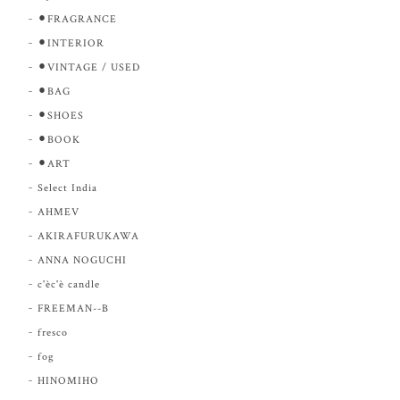
⚫︎FRAGRANCE
⚫︎INTERIOR
⚫︎VINTAGE / USED
⚫︎BAG
⚫︎SHOES
⚫︎BOOK
⚫︎ART
Select India
AHMEV
AKIRAFURUKAWA
ANNA NOGUCHI
c'èc'è candle
FREEMAN--B
fresco
fog
HINOMIHO