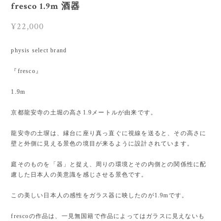
fresco 1.9m 酒器
¥22,000
physis select brand
『fresco』
1.9m
京都龍安寺の土堀の高さ1.9メートルが由来です。
龍安寺の土塀は、縁台に座り真っ直ぐに視線を送ると、その高さに
壁と外側に見える景色の境目が来るように設計されています。
庭そのものを「器」と捉え、周りの環境とその内側との関係性に配
慮した日本人の美意識を感じさせる景色です。
この美しい日本人の感性をガラス器に映したのが1.9mです。
frescoの作品は、一見無国籍で作品によってはガラスに見えないも