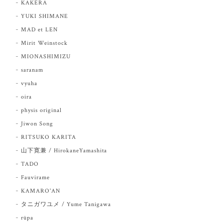
KAKERA
YUKI SHIMANE
MAD et LEN
Mirit Weinstock
MIONASHIMIZU
saranam
vyuha
oira
physis original
Jiwon Song
RITSUKO KARITA
山下寛兼 / HirokaneYamashita
TADO
Fauvirame
KAMARO'AN
タニガワユメ / Yume Tanigawa
rūpa