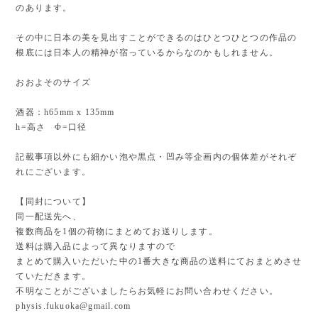
のあります。
その中に日本の美を見出すことができるのはひとつひとつの作品の
根底には日本人の精神が宿っているからなのかもしれません。
おおよそのサイズ
酒器：h65mm x 135mm
h=高さ Φ=口径
記載事項以外にも細かい泡や黒点・凹み等企画内の個体差がそれぞ
れにございます。
【同封について】
同一配送先へ、
複数商品を1個の荷物にまとめてお送りします。
送料は購入品によって異なりますので
まとめて購入いただいた中の1番大きな商品の送料にておまとめさせ
ていただきます。
不明なことがございましたらお気軽にお問い合わせください。
physis.fukuoka@gmail.com