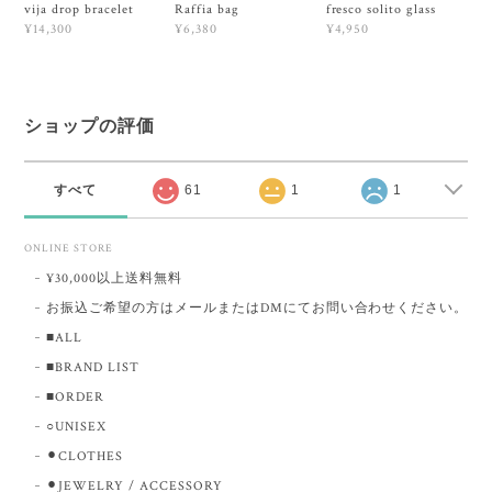
vija drop bracelet
Raffia bag
fresco solito glass
¥14,300
¥6,380
¥4,950
ショップの評価
すべて
61
1
1
ONLINE STORE
¥30,000以上送料無料
お振込ご希望の方はメールまたはDMにてお問い合わせください。
■ALL
■BRAND LIST
■ORDER
○UNISEX
⚫︎CLOTHES
⚫︎JEWELRY / ACCESSORY