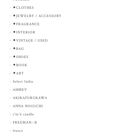
⚫︎CLOTHES
⚫︎JEWELRY / ACCESSORY
⚫︎FRAGRANCE
⚫︎INTERIOR
⚫︎VINTAGE / USED
⚫︎BAG
⚫︎SHOES
⚫︎BOOK
⚫︎ART
Select India
AHMEV
AKIRAFURUKAWA
ANNA NOGUCHI
c'èc'è candle
FREEMAN--B
fresco