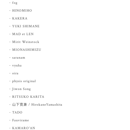
fog
HINOMIHO
KAKERA
YUKI SHIMANE
MAD et LEN
Mirit Weinstock
MIONASHIMIZU
saranam
vyuha
oira
physis original
Jiwon Song
RITSUKO KARITA
山下寛兼 / HirokaneYamashita
TADO
Fauvirame
KAMARO'AN