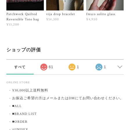
Patchwork Quilted
vija drop bracelet
fresco solito glass
Reversible Tote bag
¥14,300
¥4,950
¥13,200
ショップの評価
すべて
61
1
1
ONLINE STORE
¥30,000以上送料無料
お振込ご希望の方はメールまたはDMにてお問い合わせください。
■ALL
■BRAND LIST
■ORDER
○UNISEX