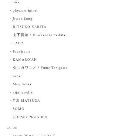
oira
physis original
Jiwon Song
RITSUKO KARITA
山下寛兼 / HirokaneYamashita
TADO
Fauvirame
KAMARO'AN
タニガワユメ / Yume Tanigawa
rūpa
Moe Iwata
vija jewelry
YUI MATSUDA
SOMO
COSMIC WONDER
GUIDE
physis (ピュシス)について