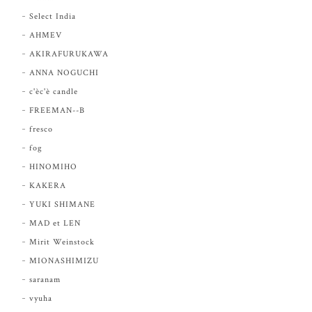
Select India
AHMEV
AKIRAFURUKAWA
ANNA NOGUCHI
c'èc'è candle
FREEMAN--B
fresco
fog
HINOMIHO
KAKERA
YUKI SHIMANE
MAD et LEN
Mirit Weinstock
MIONASHIMIZU
saranam
vyuha