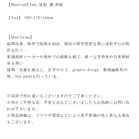
【Material】Ink, 油彩, 膠,和紙
【Size】 160×270×20mm
【Moe Iwata】
福岡出身。独学で絵画を始め、独自の哲学思想を基に油彩中心の制
作を行う。
老舗画材メーカーや海外での経験を経て、様々な支持体や日本画材
等を用い
福岡・京都を拠点に、文字やロゴ、graphic design、動画編集等の
他、live paintも行っている。
※店頭で売れ違いもございますのでご了承ください
※何かご不明な点、不安な点などございましたらお気軽にお問い合
わせ下さいませ。
※商品画像は、ブラウザ環境などにより若干実物の色と異なる場合
もございます。