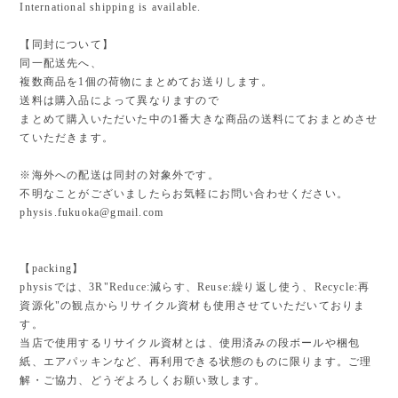
International shipping is available.
【同封について】
同一配送先へ、
複数商品を1個の荷物にまとめてお送りします。
送料は購入品によって異なりますので
まとめて購入いただいた中の1番大きな商品の送料にておまとめさせ
ていただきます。
※海外への配送は同封の対象外です。
不明なことがございましたらお気軽にお問い合わせください。
physis.fukuoka@gmail.com
【packing】
physisでは、3R"Reduce:減らす、Reuse:繰り返し使う、Recycle:再
資源化"の観点からリサイクル資材も使用させていただいておりま
す。
当店で使用するリサイクル資材とは、使用済みの段ボールや梱包
紙、エアパッキンなど、再利用できる状態のものに限ります。ご理
解・ご協力、どうぞよろしくお願い致します。