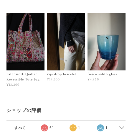
Patchwork Quilted
vija drop bracelet
fresco solito glass
Reversible Tote bag
¥14,300
¥4,950
¥13,200
ショップの評価
すべて
61
1
1