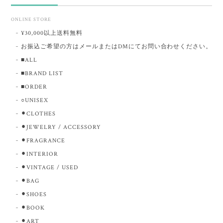
ONLINE STORE
¥30,000以上送料無料
お振込ご希望の方はメールまたはDMにてお問い合わせください。
■ALL
■BRAND LIST
■ORDER
○UNISEX
⚫︎CLOTHES
⚫︎JEWELRY / ACCESSORY
⚫︎FRAGRANCE
⚫︎INTERIOR
⚫︎VINTAGE / USED
⚫︎BAG
⚫︎SHOES
⚫︎BOOK
⚫︎ART