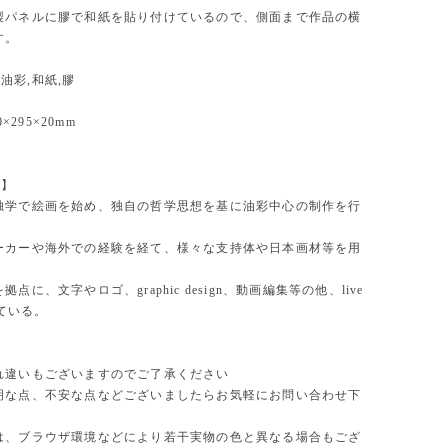
製パネルに膠で和紙を貼り付けているので、側面まで作品の横
す。
l】油彩,和紙,膠
0×295×20mm
a】
独学で絵画を始め、独自の哲学思想を基に油彩中心の制作を行
ーカーや海外での経験を経て、様々な支持体や日本画材等を用
点に、文字やロゴ、graphic design、動画編集等の他、live
っている。
れ違いもございますのでご了承ください
明な点、不安な点などございましたらお気軽にお問い合わせ下
は、ブラウザ環境などにより若干実物の色と異なる場合もござ