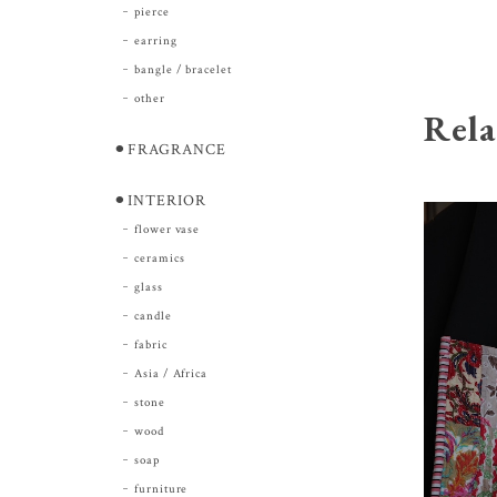
pierce
earring
bangle / bracelet
other
Rela
⚫︎FRAGRANCE
⚫︎INTERIOR
flower vase
ceramics
glass
candle
fabric
Asia / Africa
stone
wood
soap
furniture