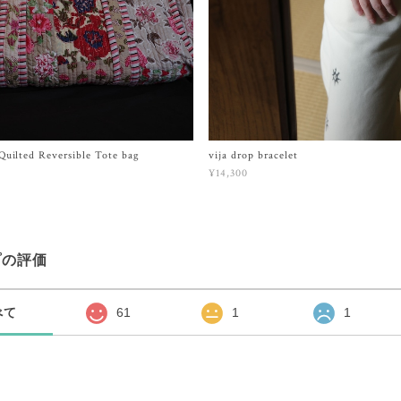
uilted Reversible Tote bag
vija drop bracelet
¥14,300
プの評価
べて
61
1
1