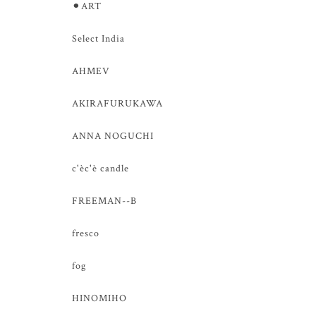
⚫︎ART
Select India
AHMEV
AKIRAFURUKAWA
ANNA NOGUCHI
c'èc'è candle
FREEMAN--B
fresco
fog
HINOMIHO