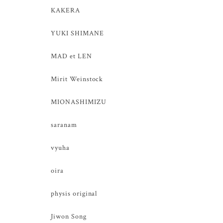
KAKERA
YUKI SHIMANE
MAD et LEN
Mirit Weinstock
MIONASHIMIZU
saranam
vyuha
oira
physis original
Jiwon Song