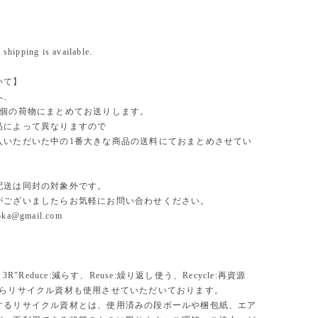
 shipping is available.
いて】
へ、
1個の荷物にまとめてお送りします。
品によって異なりますので
入いただいた中の1番大きな商品の送料にておまとめさせてい
。
配送は同封の対象外です。
がございましたらお気軽にお問い合わせください。
uoka@gmail.com
、3R"Reduce:減らす、Reuse:繰り返し使う、Recycle:再資源
からリサイクル資材も使用させていただいております。
するリサイクル資材とは、使用済みの段ボールや梱包紙、エア