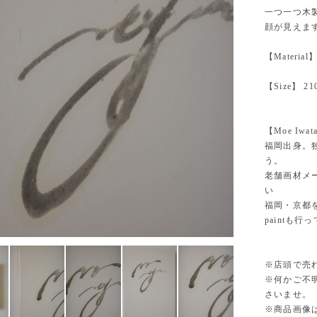
一つ一つ木
顔が見えま
【Materia
【Size】 21
【Moe Iwat
福岡出身。
う。
老舗画材メ
い
福岡・京都を拠
paintも行
※店頭で売
※何かご不
さいませ。
※商品画像