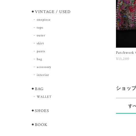
⚫︎VINTAGE / USED
onepiece
tops
outer
skirt
pants
Patchwork Q
¥13,200
bag
accessory
interior
ショッ
⚫︎BAG
WALLET
す
⚫︎SHOES
⚫︎BOOK