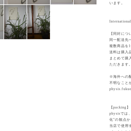
います。
International
【同封につ
同一配送先
複数商品を
送料は購入
まとめて購
ただきます
※海外への
不明なこと
physis.fuk
【packing】
physisでは
化"の観点
当店で使用