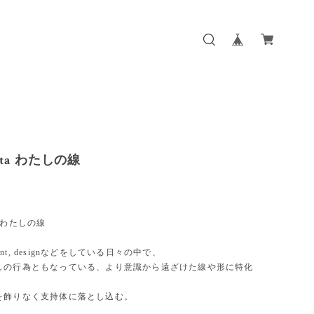
wata わたしの線
 | わたしの線
paint, designなどをしている日々の中で、
しの行為ともなっている、より意識から遠ざけた線や形に特化
を飾りなく支持体に落とし込む。