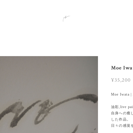
Moe I
¥35,200
Moe Iwata
油彩,live 
自身への癒
した作品。
日々の感覚