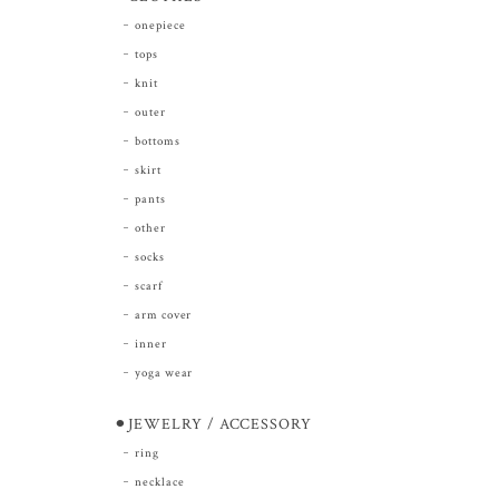
onepiece
tops
knit
outer
bottoms
skirt
pants
other
socks
scarf
arm cover
inner
yoga wear
⚫︎JEWELRY / ACCESSORY
ring
necklace