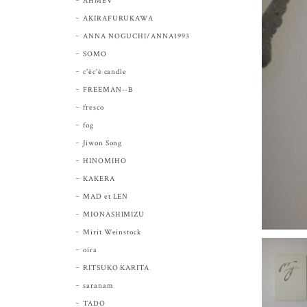
AHMEV
AKIRAFURUKAWA
ANNA NOGUCHI/ANNA1993
SOMO
c'èc'è candle
FREEMAN--B
fresco
fog
Jiwon Song
HINOMIHO
KAKERA
MAD et LEN
MIONASHIMIZU
Mirit Weinstock
oira
RITSUKO KARITA
saranam
TADO