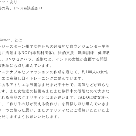
ットあり
の為、1〜3cm誤差あり
 Women」とは
ージャスターン州で女性たちの経済的な自立とジェンダー平等
的に活動するNGO(非営利団体)。法的支援、職業訓練、健康教
た、DVやセクハラ、差別など、インドの女性が直面する問題
識改革にも取り組んでいます。
サステナブルなファッションの作成を通じて、約100人の女性
リエに在籍し日々トレーニングに励んでいます。
にあるアトリエは設備はまだまだ不十分で、電気などが通らな
ます。また女性達の技術もまだまだ修行中の段階なので大きな
される商品のクオリティとはまた違います。TADOは彼女達へ
に、『作り手の顔が見える物作り』を目指し取り組んでいきま
つ一つに籠った思い、またクオリティなどご理解いただいた上
ただけますようお願いいたします。