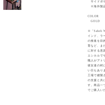
サイドポケ
※海外製品
COLOR
GOLD
※「Saheli
インド、ラ
の推進を目
育など、ま
に対する意
エシカルで
職人がアト
彼女達の村
い日もあり
工場で縫製
の支援と共
す。商品一
でご購入い