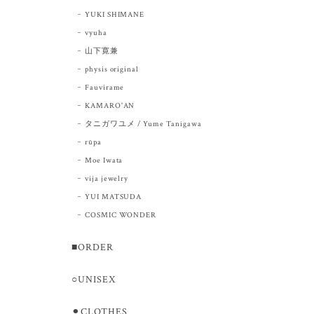
YUKI SHIMANE
vyuha
山下寛兼
physis original
Fauvirame
KAMARO'AN
タニガワユメ / Yume Tanigawa
rūpa
Moe Iwata
vija jewelry
YUI MATSUDA
COSMIC WONDER
■ORDER
○UNISEX
⚫︎CLOTHES