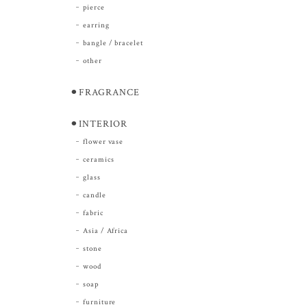
pierce
earring
bangle / bracelet
other
⚫︎FRAGRANCE
⚫︎INTERIOR
flower vase
ceramics
glass
candle
fabric
Asia / Africa
stone
wood
soap
furniture