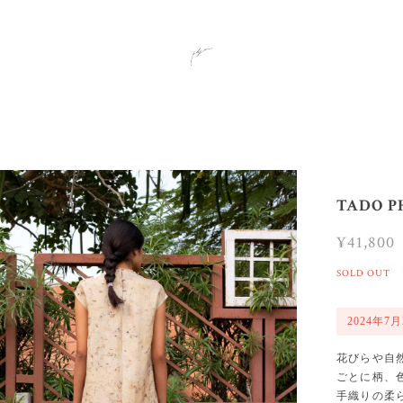
TADO P
¥41,800
SOLD OUT
2024年7月
花びらや自
ごとに柄、
手織りの柔