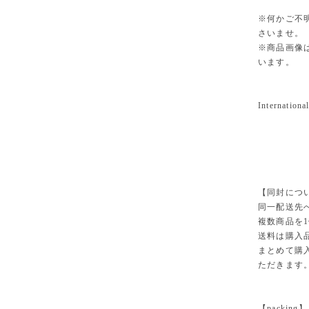
※何かご不
さいませ。
※商品画像
います。
International
【同封につ
同一配送先
複数商品を
送料は購入
まとめて購
ただきます
【packing】