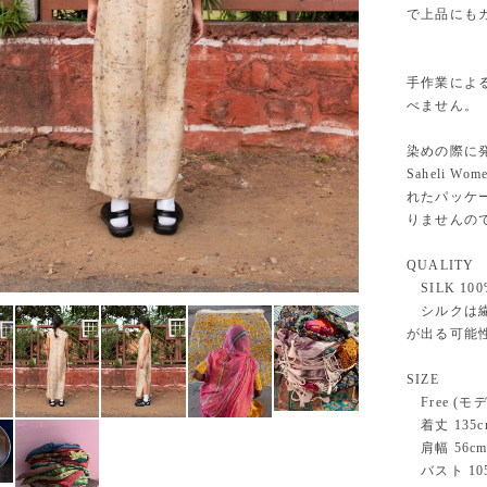
で上品にも
手作業によ
べません。
染めの際に
Saheli
れたパッケ
りませんの
QUALITY
SILK 100
シルクは繊
が出る可能
SIZE
Free (モ
着丈 135c
肩幅 56c
バスト 105