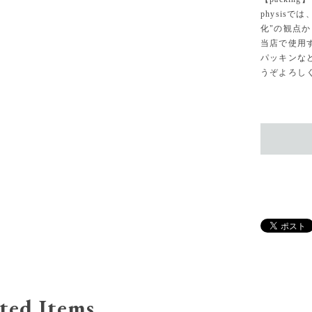
physisでは
化"の観点
当店で使用
パッキンな
うぞよろし
ted Items