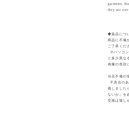
garments tha
they are trav
◆返品に
商品に不備
ご了承くだ
※パソコン
と多少異な
画像の色目
当店不備の
不具合のあ
着しました
ないか」を
交換は致し