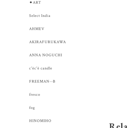
⚫︎ART
Select India
AHMEV
AKIRAFURUKAWA
ANNA NOGUCHI
c'èc'è candle
FREEMAN--B
fresco
fog
HINOMIHO
Rela