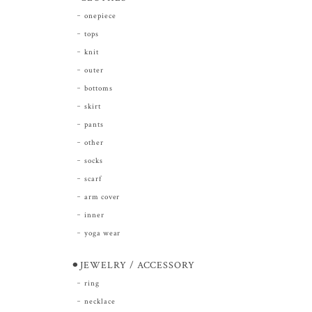
onepiece
tops
knit
outer
bottoms
skirt
pants
other
socks
scarf
arm cover
inner
yoga wear
⚫︎JEWELRY / ACCESSORY
ring
necklace