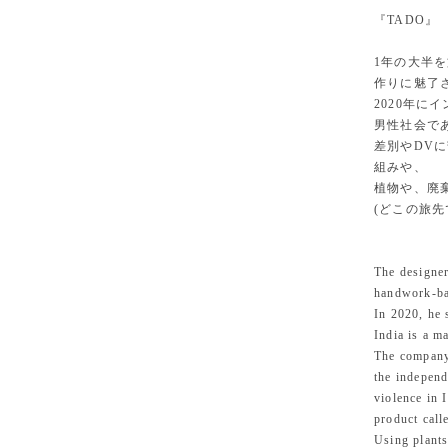
『TADO』
1年の大半
作りに魅了
2020年に
男性社会で
差別やDVに
組みや、
植物や、廃
(どこの旅
The designer
handwork-ba
In 2020, he 
India is a m
The company
the indepen
violence in 
product call
Using plants