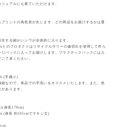
カジュアルにも着ていただけます。
るプリントの為色差が生じます、どの商品をお届けするかは選
発生する細かいシワが全体的に入ります。
 Womenとのプロダクトはリサイクルサリーの歯切れを使用して作ら
ージバックに入ってお届けします。プラスチックバックには入
でご了承ください。
% (手織り)
細なので、単品での手洗いをオススメいたします。また、色
性があります。
デル身長170cm)
m (身長 約165cmでマキシ丈)
m
cm