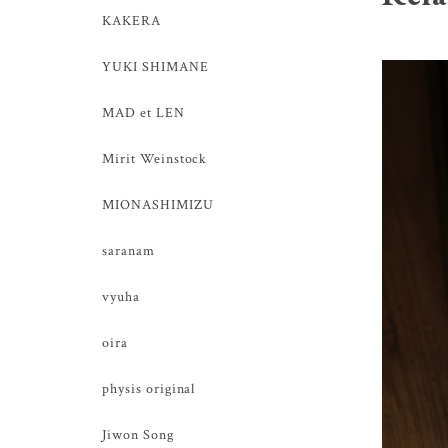
KAKERA
YUKI SHIMANE
MAD et LEN
Mirit Weinstock
MIONASHIMIZU
saranam
vyuha
oira
physis original
Jiwon Song