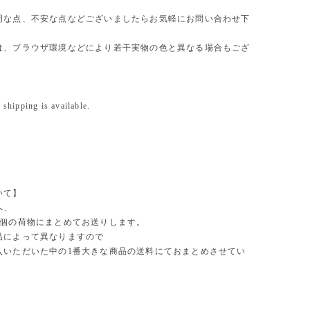
明な点、不安な点などございましたらお気軽にお問い合わせ下
は、ブラウザ環境などにより若干実物の色と異なる場合もござ
 shipping is available.
いて】
へ、
1個の荷物にまとめてお送りします。
品によって異なりますので
入いただいた中の1番大きな商品の送料にておまとめさせてい
。