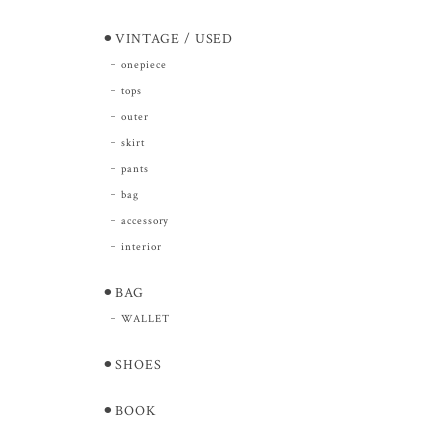
⚫︎VINTAGE / USED
onepiece
tops
outer
skirt
pants
bag
accessory
interior
⚫︎BAG
WALLET
⚫︎SHOES
⚫︎BOOK