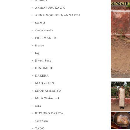
AHMEV
AKIRAFURUKAWA
ANNA NOGUCHI/ANNA1993
SOMO
c'èc'è candle
FREEMAN--B
fresco
fog
Jiwon Song
HINOMIHO
KAKERA
MAD et LEN
MIONASHIMIZU
Mirit Weinstock
oira
RITSUKO KARITA
saranam
TADO