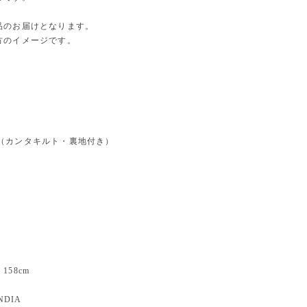
品のお届けとなります。
方のイメージです。
00%（カンタキルト・裏地付き）
m
m
m
m
158cm
NDIA