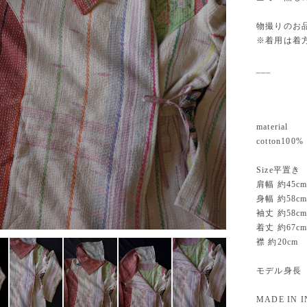
物撮りのお
※着用は着
___
material
cotton1
Size平置き
肩幅 約45c
身幅 約58c
袖丈 約58c
着丈 約67c
襟 約20cm
モデル身長 
MADE IN I