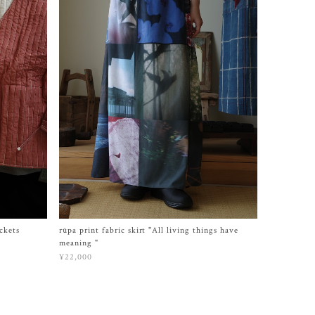
ckets
rūpa print fabric skirt "All living things have
meaning "
¥22,000