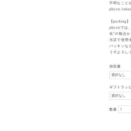
不明なこと
physis.fuk
【packing】
physisでは
化"の観点
当店で使用
パッキンな
うぞよろし
領収書
ギフトラッ
数量