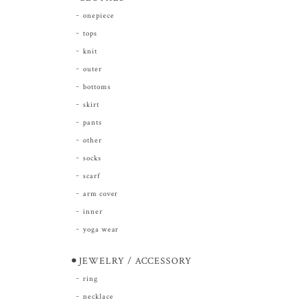
onepiece
tops
knit
outer
bottoms
skirt
pants
other
socks
scarf
arm cover
inner
yoga wear
⚫︎JEWELRY / ACCESSORY
ring
necklace