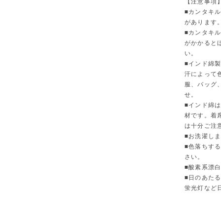
【注意事項
■カンタキ
があります
■カンタキ
がかかると
い。
■インド綿
汗によって
服、バッグ
せ。
■インド綿
材です。着
は十分ご注
■お洗濯し
■色落ちす
さい。
■酸素系漂
■日のあた
蛍光灯など