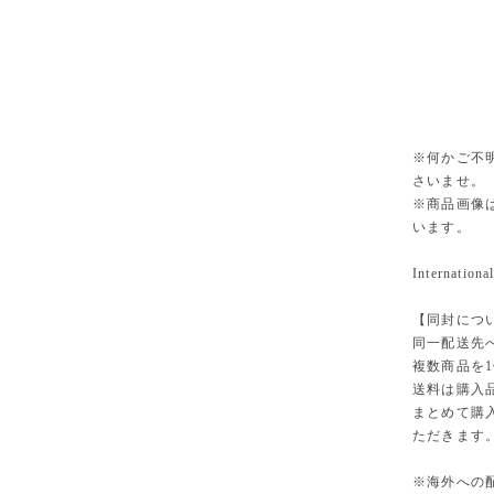
※何かご不
さいませ。
※商品画像
います。
International
【同封につ
同一配送先
複数商品を
送料は購入
まとめて購
ただきます
※海外への