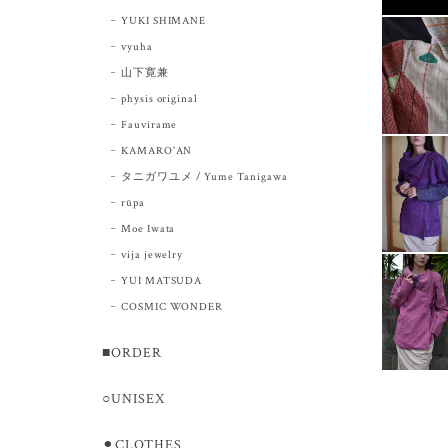
YUKI SHIMANE
vyuha
山下寛兼
physis original
Fauvirame
KAMARO'AN
タニガワユメ / Yume Tanigawa
rūpa
Moe Iwata
vija jewelry
YUI MATSUDA
COSMIC WONDER
■ORDER
○UNISEX
⚫︎CLOTHES