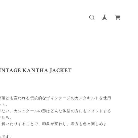
INTAGE KANTHA JACKET
骨頂とも言われる伝統的なヴィンテージのカンタキルトを使用
ット。
ぎない、カシュクールの形はどんな体型の方にもフィットする
かたち。
り解いたりすることで、印象が変わり、着方も色々楽しめま
のです。