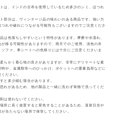
】
ルトは、インドの古布を使用しているため多少のシミ、ほつれ
。
ルト部分は、ヴィンテージ品の味わいのある商品です。強い力
ほつれや破れにつながる可能性もございますのでご注意くださ
製品は色落ちしやすいという特性があります。摩擦や水濡れ、
色が移る可能性がありますので、雨天でのご使用、淡色の衣
、ソファ、車シートへの色移りには十分にご注意くださいま
は柔らかく着心地の良さがありますが、非常にデリケートな素
席時や、金属類等へのひっかけ、ポケットへの重量負荷などに
意ください。
ますと多少縮む場合があります。
る恐れがあるため、他の製品と一緒に洗わず単独で洗ってくだ
白剤は使わないでください。
る場所に長く放置すると変色することがあるため、直射日光や
日が当たらない場所で保管してください。