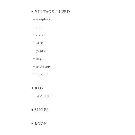
⚫︎VINTAGE / USED
onepiece
tops
outer
skirt
pants
bag
accessory
interior
⚫︎BAG
WALLET
⚫︎SHOES
⚫︎BOOK