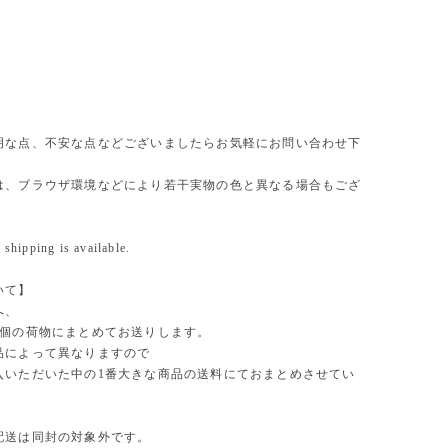
明な点、不安な点などございましたらお気軽にお問い合わせ下
は、ブラウザ環境などにより若干実物の色と異なる場合もござ
 shipping is available.
いて】
へ、
1個の荷物にまとめてお送りします。
品によって異なりますので
入いただいた中の1番大きな商品の送料にておまとめさせてい
。
配送は同封の対象外です。