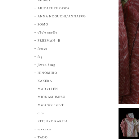
AHMEV
AKIRAFURUKAWA
ANNA NOGUCHI/ANNA1993
SOMO
c'èc'è candle
FREEMAN--B
fresco
fog
Jiwon Song
HINOMIHO
KAKERA
MAD et LEN
MIONASHIMIZU
Mirit Weinstock
oira
RITSUKO KARITA
saranam
TADO