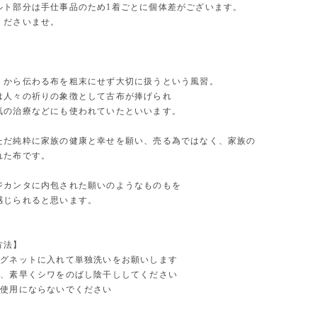
ルト部分は手仕事品のため1着ごとに個体差がございます。
くださいませ。
くから伝わる布を粗末にせず大切に扱うという風習。
は人々の祈りの象徴として古布が捧げられ
気の治療などにも使われていたといいます。
ただ純粋に家族の健康と幸せを願い、売る為ではなく、家族の
れた布です。
ジカンタに内包された願いのようなものもを
感じられると思います。
方法】
ングネットに入れて単独洗いをお願いします
は、素早くシワをのばし陰干ししてください
ご使用にならないでください