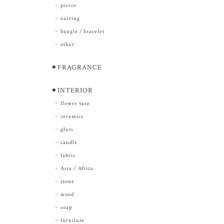
pierce
earring
bangle / bracelet
other
⚫︎FRAGRANCE
⚫︎INTERIOR
flower vase
ceramics
glass
candle
fabric
Asia / Africa
stone
wood
soap
furniture