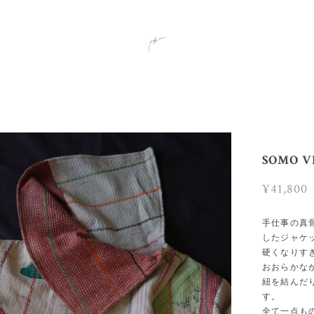
SOMO V
¥41,800
手仕事の真
したジャケ
硬くなりす
おおらかな
紐を結んだ
す。
全て一点も