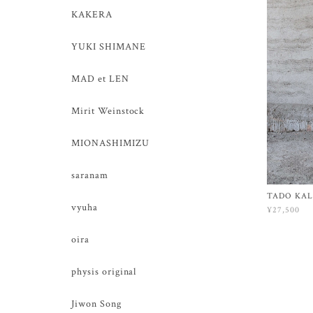
KAKERA
YUKI SHIMANE
MAD et LEN
Mirit Weinstock
MIONASHIMIZU
saranam
TADO KAL
vyuha
¥27,500
oira
physis original
Jiwon Song