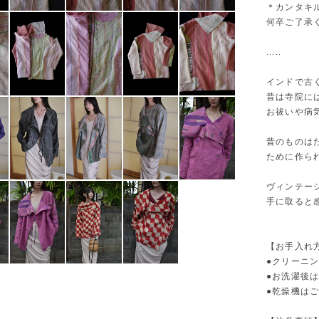
＊カンタキ
何卒ご了承
.....
インドで古
昔は寺院に
お祓いや病
昔のものは
ために作ら
ヴィンテー
手に取ると
【お手入れ
●クリーニ
●お洗濯後
●乾燥機は