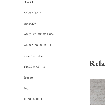
⚫︎ART
Select India
AHMEV
AKIRAFURUKAWA
ANNA NOGUCHI
c'èc'è candle
Rela
FREEMAN--B
fresco
fog
HINOMIHO