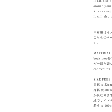
It can also 
around your
You can enjo
It will also
※着用はイ
こちらのペ
す。
MATERIAL
body:w
が一部別素
code:cotton
SIZE FREE
肩幅 約52c
身幅 約50
が異なりま
紐でサイド
着丈 約100c