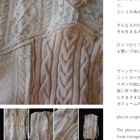
ぐ。
という行為
そんなもの
今を生きる
ひとつひと
も繋いでゆ
ヴィンテー
ニットカー
リボンの結
縦に折り曲
とさまざま
ボリューム
physis origi
The physis o
from vintage