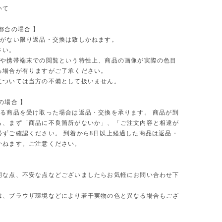
ついて
都合の場合 】
がない限り返品・交換は致しかねます。
さい。
や携帯端末での閲覧という特性上、商品の画像が実際の色目
る場合が有りますがご了承ください。
については当方の不備として扱いません。
の場合 】
る商品を受け取った場合は返品・交換を承ります。 商品が到
ら、まず「商品に不良箇所がないか」、「ご注文内容と相違が
必ずご確認ください。 到着から8日以上経過した商品は返品・
かねます。ご注意ください。
明な点、不安な点などございましたらお気軽にお問い合わせ下
は、ブラウザ環境などにより若干実物の色と異なる場合もござ