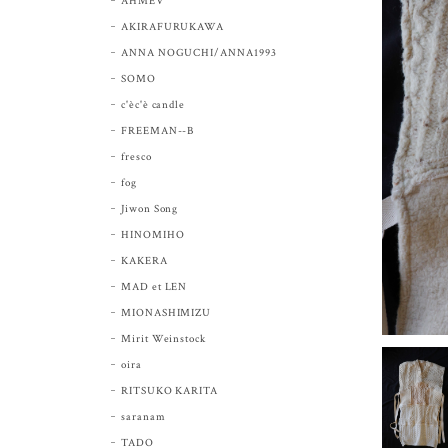
AHMEV
AKIRAFURUKAWA
ANNA NOGUCHI/ANNA1993
SOMO
c'èc'è candle
FREEMAN--B
fresco
fog
Jiwon Song
HINOMIHO
KAKERA
MAD et LEN
MIONASHIMIZU
Mirit Weinstock
oira
RITSUKO KARITA
saranam
TADO