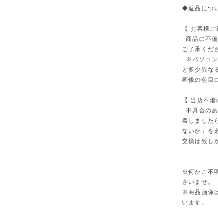
◆返品に
【 お客様ご
商品に不備
ご了承くだ
※パソコン
と多少異な
画像の色目
【 当店不備
不具合のあ
着しました
ないか」を
交換は致し
※何かご不
さいませ。
※商品画像
います。