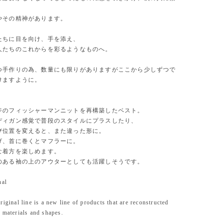
やその精神があります。
たちに目を向け、手を添え、
人たちのこれからを彩るようなものへ。
つ手作りの為、数量にも限りがありますがここから少しずつで
けますように。
ジのフィッシャーマンニットを再構築したベスト。
ディガン感覚で普段のスタイルにプラスしたり、
び位置を変えると、また違った形に。
げ、首に巻くとマフラーに。
な着方を楽しめます。
のある袖の上のアウターとしても活躍しそうです。
nal
riginal line is a new line of products that are reconstructed
 materials and shapes.