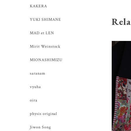
KAKERA
Rela
YUKI SHIMANE
MAD et LEN
Mirit Weinstock
MIONASHIMIZU
saranam
vyuha
oira
physis original
Jiwon Song