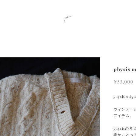
physis o
¥33,000
physis origi
ヴィンテージ
アイテム。
physisの
誰かにとっ