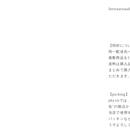
International
【同封につ
同一配送先
複数商品を
送料は購入
まとめて購
ただきます
【packing】
physisでは
化"の観点
当店で使用
パッキンな
うぞよろし