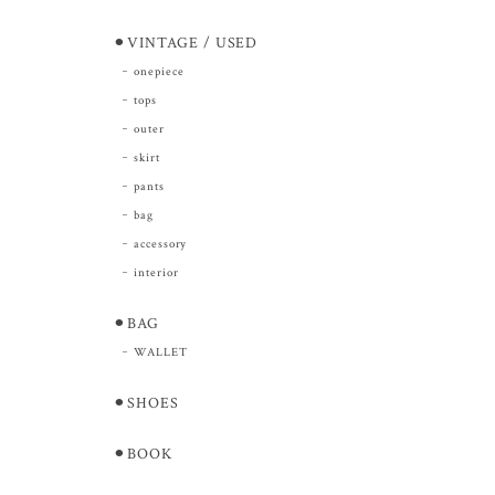
⚫︎VINTAGE / USED
onepiece
tops
outer
skirt
pants
bag
accessory
interior
⚫︎BAG
WALLET
⚫︎SHOES
⚫︎BOOK