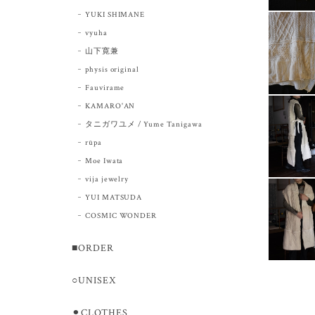
YUKI SHIMANE
vyuha
山下寛兼
physis original
Fauvirame
KAMARO'AN
タニガワユメ / Yume Tanigawa
rūpa
Moe Iwata
vija jewelry
YUI MATSUDA
COSMIC WONDER
■ORDER
○UNISEX
⚫︎CLOTHES