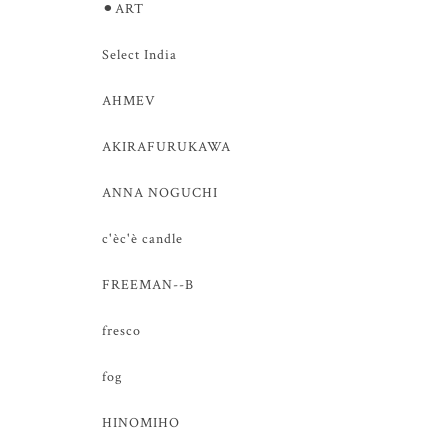
⚫︎ART
Select India
AHMEV
AKIRAFURUKAWA
ANNA NOGUCHI
c'èc'è candle
FREEMAN--B
fresco
fog
HINOMIHO