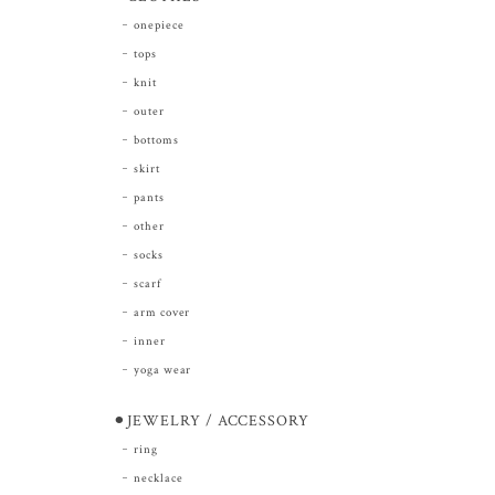
onepiece
tops
knit
outer
bottoms
skirt
pants
other
socks
scarf
arm cover
inner
yoga wear
⚫︎JEWELRY / ACCESSORY
ring
necklace