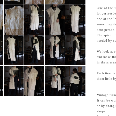
One of the "b
longer neede
one of the "b
something th
next person.
The spirit of
needed by so
We look at s
and make the
in the presen
Each item is
them little b
Vintage fish
It can be wo
or by changi
shape.