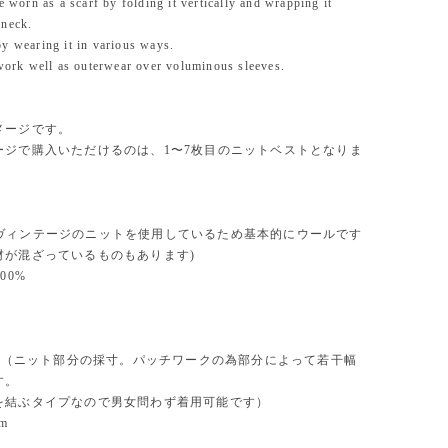
be worn as a scarf by folding it vertically and wrapping it
 neck.
y wearing it in various ways.
 work well as outerwear over voluminous sleeves.
メージです。
ージで購入いただけるのは、1〜7枚目のニットベストとなりま
ool(ヴィンテージのニットを使用しているため基本的にウールです
材が混ざっているものもあります)
100%
m
cm（ニット部分の採寸。パッチワークの為部分によって若干幅
す。
を結ぶタイプなので男女問わず着用可能です）
m