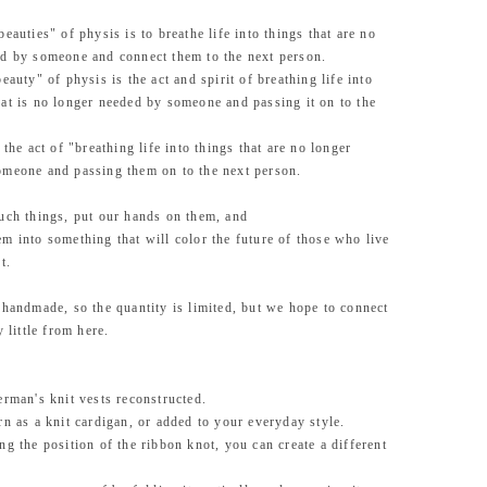
eauties" of physis is to breathe life into things that are no
d by someone and connect them to the next person.
eauty" of physis is the act and spirit of breathing life into
at is no longer needed by someone and passing it on to the
 the act of "breathing life into things that are no longer
meone and passing them on to the next person.
uch things, put our hands on them, and
m into something that will color the future of those who live
t.
 handmade, so the quantity is limited, but we hope to connect
y little from here.
erman's knit vests reconstructed.
rn as a knit cardigan, or added to your everyday style.
ng the position of the ribbon knot, you can create a different