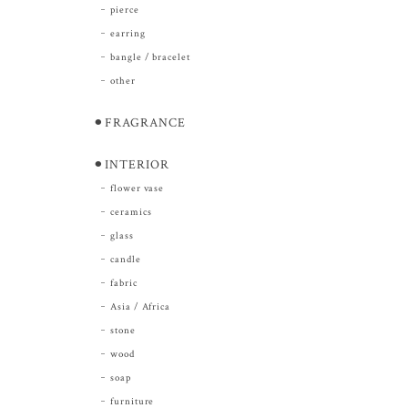
pierce
earring
bangle / bracelet
other
⚫︎FRAGRANCE
⚫︎INTERIOR
flower vase
ceramics
glass
candle
fabric
Asia / Africa
stone
wood
soap
furniture