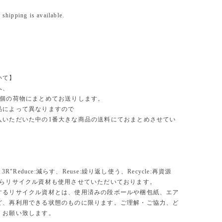
 shipping is available.
いて】
へ、
1個の荷物にまとめてお送りします。
品によって異なりますので
入いただいた中の1番大きな商品の送料にておまとめさせてい
。
、3R"Reduce:減らす、Reuse:繰り返し使う、Recycle:再資源
からリサイクル資材も使用させていただいております。
するリサイクル資材とは、使用済みの段ボールや梱包紙、エア
ど、再利用できる状態のものに限ります。ご理解・ご協力、ど
くお願い致します。