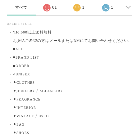
すべて
61
1
1
ONLINE STORE
¥30,000以上送料無料
お振込ご希望の方はメールまたはDMにてお問い合わせください。
■ALL
■BRAND LIST
■ORDER
○UNISEX
⚫︎CLOTHES
⚫︎JEWELRY / ACCESSORY
⚫︎FRAGRANCE
⚫︎INTERIOR
⚫︎VINTAGE / USED
⚫︎BAG
⚫︎SHOES