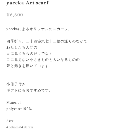
yaccka Art scarf
¥6,600
yacckaによるオリジナルのスカーフ。
四季折々、二十四節気七十二候の巡りのなかで
わたしたち人間の
目に見えるものだけでなく
目に見えない小さきものと大いなるものの
聲と蠢きを描いています。
小冊子付き
ギフトにもおすすめです。
Material
polyester100%
Size
450mm×450mm