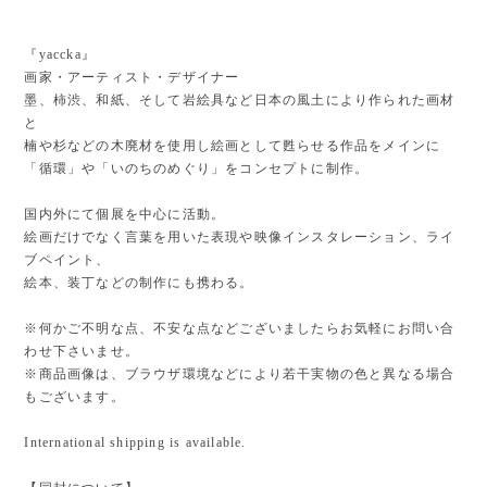
『yaccka』
画家・アーティスト・デザイナー
墨、柿渋、和紙、そして岩絵具など日本の風土により作られた画材
と
楠や杉などの木廃材を使用し絵画として甦らせる作品をメインに
「循環」や「いのちのめぐり」をコンセプトに制作。
国内外にて個展を中心に活動。
絵画だけでなく言葉を用いた表現や映像インスタレーション、ライ
ブペイント、
絵本、装丁などの制作にも携わる。
※何かご不明な点、不安な点などございましたらお気軽にお問い合
わせ下さいませ。
※商品画像は、ブラウザ環境などにより若干実物の色と異なる場合
もございます。
International shipping is available.