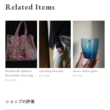
Related Items
Patchwork Quilted
vija drop bracelet
fresco solito glass
Reversible Tote bag
¥14,300
¥4,950
¥13,200
ショップの評価