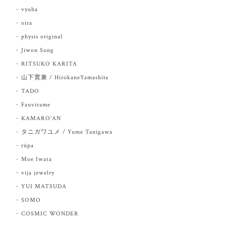
vyuha
oira
physis original
Jiwon Song
RITSUKO KARITA
山下寛兼 / HirokaneYamashita
TADO
Fauvirame
KAMARO'AN
タニガワユメ / Yume Tanigawa
rūpa
Moe Iwata
vija jewelry
YUI MATSUDA
SOMO
COSMIC WONDER