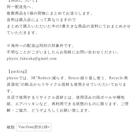
【同封について】
同一配送先へ、
複数商品を1個の荷物にまとめてお送りします。
送料は購入品によって異なりますので
まとめて購入いただいた中の1番大きな商品の送料にておまとめさせ
ていただきます。
※海外への配送は同封の対象外です。
不明なことがございましたらお気軽にお問い合わせください。
physis.fukuoka@gmail.com
【packing】
physisでは、3R"Reduce:減らす、Reuse:繰り返し使う、Recycle:再
資源化"の観点からリサイクル資材も使用させていただいておりま
す。
当店で使用するリサイクル資材とは、使用済みの段ボールや梱包
紙、エアパッキンなど、再利用できる状態のものに限ります。ご理
解・ご協力、どうぞよろしくお願い致します。
種類