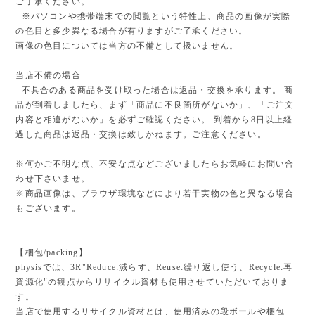
ご了承ください。
※パソコンや携帯端末での閲覧という特性上、商品の画像が実際
の色目と多少異なる場合が有りますがご了承ください。
画像の色目については当方の不備として扱いません。
当店不備の場合
不具合のある商品を受け取った場合は返品・交換を承ります。 商
品が到着しましたら、まず「商品に不良箇所がないか」、「ご注文
内容と相違がないか」を必ずご確認ください。 到着から8日以上経
過した商品は返品・交換は致しかねます。ご注意ください。
※何かご不明な点、不安な点などございましたらお気軽にお問い合
わせ下さいませ。
※商品画像は、ブラウザ環境などにより若干実物の色と異なる場合
もございます。
【梱包/packing】
physisでは、3R"Reduce:減らす、Reuse:繰り返し使う、Recycle:再
資源化"の観点からリサイクル資材も使用させていただいておりま
す。
当店で使用するリサイクル資材とは、使用済みの段ボールや梱包