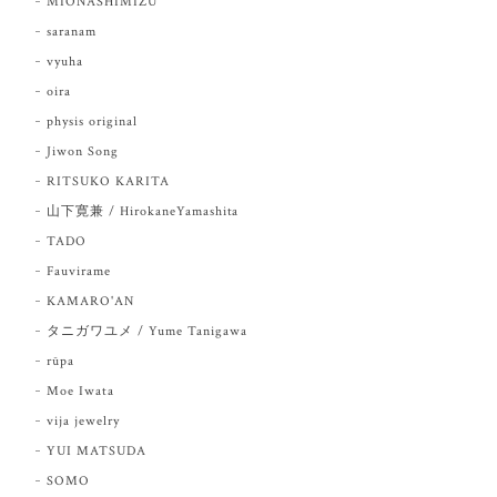
MIONASHIMIZU
saranam
vyuha
oira
physis original
Jiwon Song
RITSUKO KARITA
山下寛兼 / HirokaneYamashita
TADO
Fauvirame
KAMARO'AN
タニガワユメ / Yume Tanigawa
rūpa
Moe Iwata
vija jewelry
YUI MATSUDA
SOMO