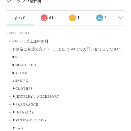
ショップの評価
すべて
61
1
1
ONLINE STORE
¥30,000以上送料無料
お振込ご希望の方はメールまたはDMにてお問い合わせください。
■ALL
■BRAND LIST
■ORDER
○UNISEX
⚫︎CLOTHES
⚫︎JEWELRY / ACCESSORY
⚫︎FRAGRANCE
⚫︎INTERIOR
⚫︎VINTAGE / USED
⚫︎BAG