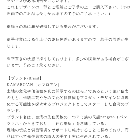
ラやキズがある場合がございます。
これもデザインの一部とご理解とご了承の上、ご購入下さい。(その
理由でのご返品は受けかねますので予めご了承下さい。）
※輸入の為に箱が破損している場合がございます。
※手作業による仕上げの為個体差がありますので、若干の誤差が生
じます。
※平置きの状態で採寸しております。多少の誤差がある場合がござ
います。予めご了承ください。
【ブランド/Brand】
KAMARO'AN（カマロアン）
土地の文化や価値観を真に開示するのはモノであるという強い信念
のもと、伝統工芸やその文化的価値観をプロダクトデザインに具現
化する可能性を探求するプロジェクトとしてスタートした台湾のブ
ランド。
ブランド名は、台湾の先住民族の一つアミ族の民語pangcah（パン
ツァハ）からきており、「住む場所」を意味している。
現地の伝統と労働環境をサポートし維持することに努めており、商
品はすべて先住民族の職人の手で丁寧に生産されている。