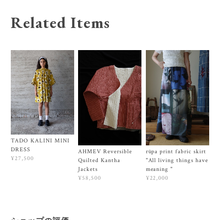
Related Items
TADO KALINI MINI
DRESS
AHMEV Reversible
rūpa print fabric skirt
¥27,500
Quilted Kantha
"All living things have
Jackets
meaning "
¥58,500
¥22,000