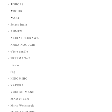
⚫︎SHOES
⚫︎BOOK
⚫︎ART
Select India
AHMEV
AKIRAFURUKAWA
ANNA NOGUCHI
c'èc'è candle
FREEMAN--B
fresco
fog
HINOMIHO
KAKERA
YUKI SHIMANE
MAD et LEN
Mirit Weinstock