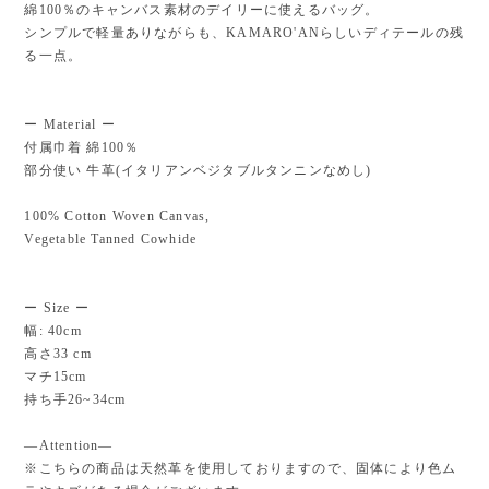
綿100％のキャンバス素材のデイリーに使えるバッグ。
シンプルで軽量ありながらも、KAMARO'ANらしいディテールの残
る一点。
ー Material ー
付属巾着 綿100％
部分使い 牛革(イタリアンベジタブルタンニンなめし)
100% Cotton Woven Canvas,
Vegetable Tanned Cowhide
ー Size ー
幅: 40cm
高さ33 cm
マチ15cm
持ち手26~34cm
―Attention―
※こちらの商品は天然革を使用しておりますので、固体により色ム