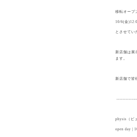
移転オープ
10/6(金)12
とさせてい
新店舗は展
ます。
新店舗で皆
-------------
physis（
open day | 